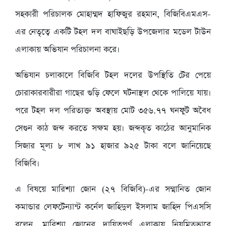
সহকারী পরিচালক মোহাম্মদ হাফিজুর রহমান, বিজিবিএমএস-
এর নেতৃত্বে একটি টহল দল বাঘাইছড়ি উপজেলার মডেল টাউন
এলাকায় অভিযান পরিচালনা করে।
অভিযান চলাকালে বিজিবি টহল দলের উপস্থিতি টের পেয়ে
চোরাকারবারীরা গাছের গুড়ি ফেলে ঘটনাস্থল থেকে পালিয়ে যায়।
পরে টহল দল পরিত্যক্ত অবস্থায় মোট ৩৫৬.৭৭ ঘনফুট অবৈধ
সেগুন কাঠ জব্দ করতে সক্ষম হয়। জব্দকৃত কাঠের আনুমানিক
সিজার মূল্য ৮ লাখ ৯১ হাজার ৯২৫ টাকা বলে জানিয়েছে
বিজিবি।
এ বিষয়ে মারিশ্যা জোন (২৭ বিজিবি)-এর সম্মানিত জোন
কমান্ডার লেফটেন্যান্ট কর্নেল জাহিদুল ইসলাম জাহিদ পিএসসি
বলেন, মারিশ্যা জোনের দায়িত্বপূর্ণ এলাকায় নিয়মিতভাবে