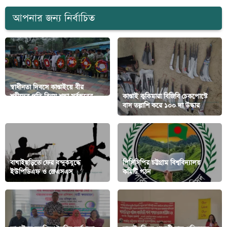
আপনার জন্য নির্বাচিত
স্বাধীনতা দিবসে কাপ্তাইয়ে বীর
শহীদের প্রতি বিনম্র শ্রদ্ধা সর্বস্বরের
কাপ্তাই কুকিমারা বিজিবি চেকপোস্টে
মানুষের
বাস তল্লাশি করে ১০০ দা উদ্ধার
বাঘাইছড়িতে ফের বন্দুকযুদ্ধে
পিসিসিপির চট্টগ্রাম বিশ্ববিদ্যালয়
ইউপিডিএফ ও জেএসএস
কমিটি গঠন