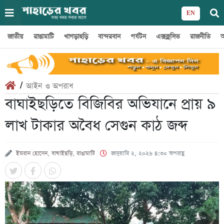
EN
জাতীয়
রাঙামাটি
খাগড়াছড়ি
বান্দরবান
পর্যটন
এক্সক্লুসিভ
রাজনীতি
অ
/
আইন ও অপরাধ
বাঘাইছড়িতে বিজিবির অভিযানে প্রায় ৯
লাখ টাকার অবৈধ সেগুন কাঠ জব্দ
ইমরান হোসেন, বাঘাইছড়ি, রাঙামাটি
জানুয়ারি ২, ২০২৬ ৪:৩০ অপরাহ্ণ