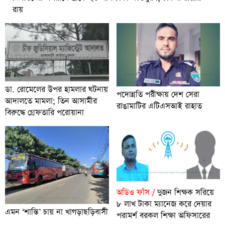
রায়
ডা. রোমেলের উপর হামলার ঘটনায়
পদোন্নতি পরীক্ষায় দেশ সেরা
আদালতে মামলা; তিন আসামীর
রাঙামাটির এটিএসআই রাহাত
বিরুদ্ধে গ্রেফতারি পরোয়ানা
অডিও ফাঁস /
দুজন শিক্ষক সরিয়ে
৮ লাখ টাকা ম্যানেজ করে দেয়ার
এমন ‘শান্তি’ চায় না খাগড়াছড়িবাসী
পরামর্শ বরকল শিক্ষা অফিসারের