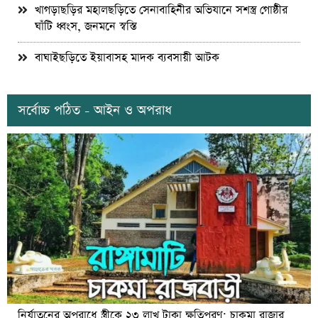
খাগড়াছড়ির মহালছড়িতে সেনাবাহিনীর অভিযানে সশস্ত্র গোষ্ঠীর
ঘাঁটি ধ্বংস, জনমনে স্বস্তি
বাঘাইছড়িতে ইয়াবাসহ মাদক ব্যবসায়ী আটক
সর্বোচ্চ পঠিত - আইন ও অপরাধ
নির্যাতনের অপরাধে স্ত্রীকে ২৩ লাখ টাকা ক্ষতিপুরণ; চাকমা রাজার