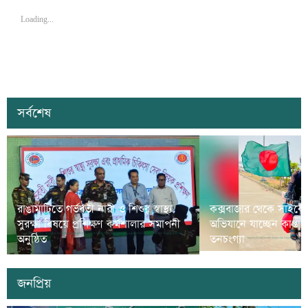
Loading...
সর্বশেষ
রাঙামাটিতে গর্ভবতী নারী ও শিশুর স্বাস্থ্য
কক্সবাজার থেকে সাইকে
সুরক্ষা বিষয়ে প্রশিক্ষণ কর্মশালার সমাপনী
অভিযানে যাচ্ছেন কাপ্তা
অনুষ্ঠিত
তনচংগ্যা
জনপ্রিয়