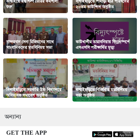
কাপ্তাইয়ে হস্তশিল্প তৈরির কর্মশালা
বাঘাইছড়িতে পাহাড়ী ছাত্র পরিষদের
শুরু
২০তম কাউন্সিল অনুষ্ঠিত
বান্দরবান সেনা রিজিয়নের সাথে
কাউখালীর তারাবনিয়ায় বিদ্যুৎস্পর্শে
সাংবাদিকদের মতবিনিময় সভা
এসএসসি পরীক্ষার্থির মৃত্যু
বিলাইছড়িতে সরকারি উচ্চ বিদ্যালয়ে
বাঘাইছড়িতে বিজিবি’র মতবিনিময়
অবিভাবক সমাবেশ অনুষ্ঠিত
সভা অনুষ্ঠিত
অন্যান্য
GET THE APP