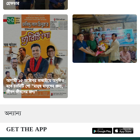
গ্রেফতার
জরিমানা
আগামী ১৫ অক্টোবর কাপ্তাইয়ে অনুষ্ঠিত
হবে চ্যারিটি শো “মানুষ মানুষের জন্য,
বাঘাইছড়ির সারোয়াতলীতে ইউনিয়ন
জীবন জীবনের জন্য”
বিএনপির সম্মেলন অনুষ্ঠিত
অন্যান্য
GET THE APP