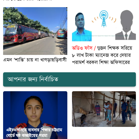
অডিও ফাঁস /
দুজন শিক্ষক সরিয়ে
৮ লাখ টাকা ম্যানেজ করে দেয়ার
এমন ‘শান্তি’ চায় না খাগড়াছড়িবাসী
পরামর্শ বরকল শিক্ষা অফিসারের
আপনার জন্য নির্বাচিত
এইচএসসিতে ব্যবসায় শিক্ষায় চট্টগ্রাম
দীঘিনালায় তামাক চুল্লীতে
বোর্ডে ষষ্ঠ কাপ্তাইয়ের পরমা
ম্যাজিস্ট্রেটের অভিযান