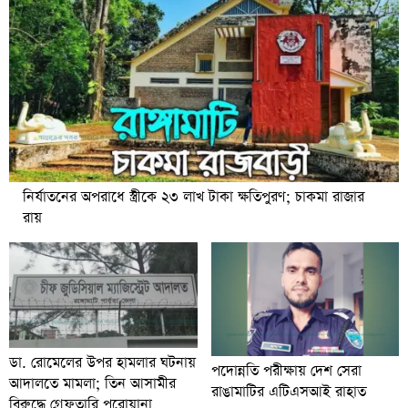
নির্যাতনের অপরাধে স্ত্রীকে ২৩ লাখ টাকা ক্ষতিপুরণ; চাকমা রাজার
রায়
ডা. রোমেলের উপর হামলার ঘটনায়
পদোন্নতি পরীক্ষায় দেশ সেরা
আদালতে মামলা; তিন আসামীর
রাঙামাটির এটিএসআই রাহাত
বিরুদ্ধে গ্রেফতারি পরোয়ানা