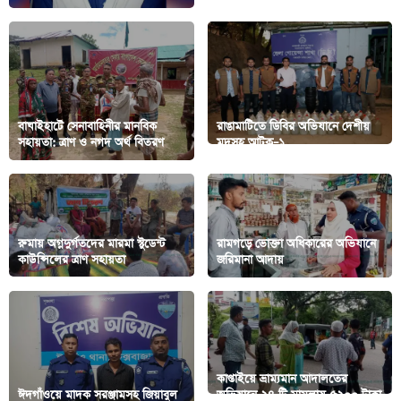
বাঘাইহাটে সেনাবাহিনীর মানবিক
রাঙামাটিতে ডিবির অভিযানে দেশীয়
সহায়তা: ত্রাণ ও নগদ অর্থ বিতরণ
মদসহ আটক–১
রুমায় অগ্নদুর্গতদের মারমা স্টুডেন্ট
রামগড়ে ভোক্তা অধিকারের অভিযানে
কাউন্সিলের ত্রাণ সহায়তা
জরিমানা আদায়
কাপ্তাইয়ে ভ্রাম্যমান আদালতের
ঈদগাঁওয়ে মাদক সরঞ্জামসহ জিয়াবুল
অভিযানে ২৪ টি মামলায় ৫২০০ টাকা