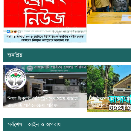
সাজেকে অপহরণের গুজব ছড়িয়ে বিভ্রান্তি
খাগড়াছড়িতে ডিবি পুলি
সৃষ্টির চেষ্টা
দুই যুবক গ্রেপ্তার
জনপ্রিয়
শিক্ষা উপবৃত্তি রেজিস্ট্রেশনের সময় বাড়াল
নির্যাতনের অপরাধে স্ত্র
রাঙামাটি পার্বত্য জেলা পরিষদ
ক্ষতিপুরণ; চাকমা রাজার
সর্বশেষ - আইন ও অপরাধ