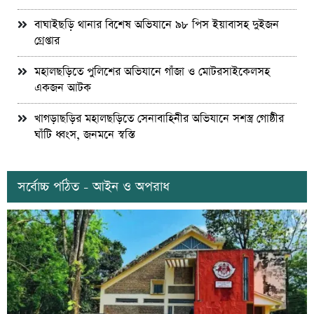
বাঘাইছড়ি থানার বিশেষ অভিযানে ৯৮ পিস ইয়াবাসহ দুইজন
গ্রেপ্তার
মহালছড়িতে পুলিশের অভিযানে গাঁজা ও মোটরসাইকেলসহ
একজন আটক
খাগড়াছড়ির মহালছড়িতে সেনাবাহিনীর অভিযানে সশস্ত্র গোষ্ঠীর
ঘাঁটি ধ্বংস, জনমনে স্বস্তি
সর্বোচ্চ পঠিত - আইন ও অপরাধ