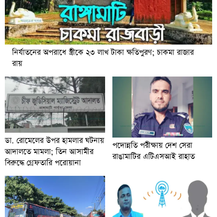
নির্যাতনের অপরাধে স্ত্রীকে ২৩ লাখ টাকা ক্ষতিপুরণ; চাকমা রাজার
রায়
ডা. রোমেলের উপর হামলার ঘটনায়
পদোন্নতি পরীক্ষায় দেশ সেরা
আদালতে মামলা; তিন আসামীর
রাঙামাটির এটিএসআই রাহাত
বিরুদ্ধে গ্রেফতারি পরোয়ানা