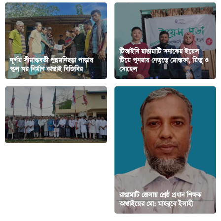
‎টিআইবি রাঙামাটি সনাকের ইয়েস
দূর্গম সীমান্তবর্তী পুন্নমনিছড়া পাড়ায়
টিমে পুনরায় নেতৃত্বে মোস্তফা, মিতু ও
স্কুল ঘর নির্মাণ কাপ্তাই বিজিবির
সোহেল
লোগাং সফরের মধ্য দিয়ে পাহাড়ে
শান্তির বীজ বপন করেছিলেন শেখ
রাঙামাটি জেলায় শ্রেষ্ঠ প্রধান শিক্ষক
হাসিনা- অপু
কাপ্তাইয়ের মো: মাহবুবে ইলাহী