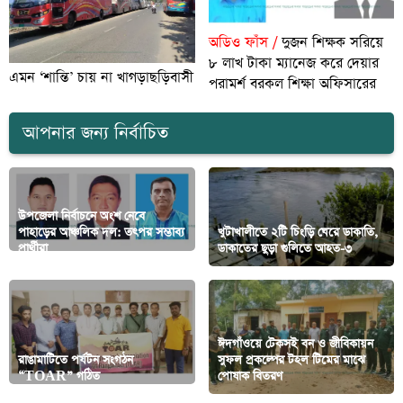
অডিও ফাঁস /
দুজন শিক্ষক সরিয়ে
৮ লাখ টাকা ম্যানেজ করে দেয়ার
এমন ‘শান্তি’ চায় না খাগড়াছড়িবাসী
পরামর্শ বরকল শিক্ষা অফিসারের
আপনার জন্য নির্বাচিত
উপজেলা নির্বাচনে অংশ নেবে
পাহাড়ের আঞ্চলিক দল: তৎপর সম্ভাব্য
খুটাখালীতে ২টি চিংড়ি ঘেরে ডাকাতি,
প্রার্থীরা
ডাকাতের ছুড়া গুলিতে আহত-৩
ঈদগাঁওয়ে টেকসই বন ও জীবিকায়ন
রাঙামাটিতে পর্যটন সংগঠন
সুফল প্রকল্পের টহল টিমের মাঝে
“TOAR” গঠিত
পোষাক বিতরণ