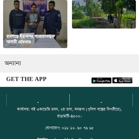
রামগড়ে ইয়াবাসহ পরোয়ানাভুক্ত
ঈদগাঁওয়ে আদালতের আদেশ অমান্য
আসামী গ্রেফতার
করে শিক্ষকের জমিতে ঘর নির্মাণ
অন্যান্য
GET THE APP
-
-
কার্যালয়: বই একাডেমি ভবন, ২য় তলা, বনরূপা (পুলিশ বক্সের বিপরীতে),
রাঙামাটি-৪৫০০।
যোগাযোগ: ০১৮ ১২- ৯০ ৭৯ ৬৫