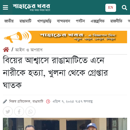
EN
জাতীয়
রাঙামাটি
খাগড়াছড়ি
বান্দরবান
পর্যটন
এক্সক্লুসিভ
রাজনীতি
অ
/
আইন ও অপরাধ
বিয়ের আশ্বাসে রাঙামাটিতে এনে
নারীকে হত্যা, খুলনা থেকে গ্রেপ্তার
ঘাতক
নিজস্ব প্রতিবেদক, রাঙামাটি
এপ্রিল ৭, ২০২৫ ৭:৫৭ অপরাহ্ণ