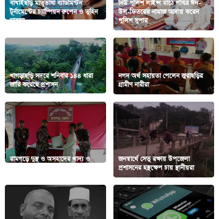
বাঘাইছড়ি মাতৃভাষা ব্যাডমিন্টন
নিউ পুলিশ লাইন্স মাঠে পবিত্র ঈদ-
টূর্নামেন্টের চ্যাম্পিয়ন রুপেন ও তুহিন
উল-ফিতরের নামাজ আদায় করেন
চাকমা
পুলিশ সুপার
খাগড়াছড়ি সদরে শনিবার ১৪৪ ধারা
নগদ অর্থ সহায়তা পেলেন জুরাছড়ির
জারি করেছে প্রশাসন
গ্রামীণ নারীরা
রামগড়ে দুস্থ ও অসহাদের খাদ্য ও
জনস্বার্থে সেতু রক্ষায় উপজেলা
আর্থিক সহায়তা দিয়েছে বিজিবি
প্রশাসনের হস্থক্ষেপ চায় স্থানীয়রা