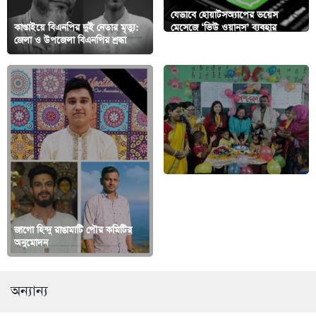
যেভাবে হোয়াটসঅ্যাপের ভয়েস
কাপ্তাইয়ে বিএনপির দুই নেতার মৃত্যু:
মেসেজে ‘ভিউ ওয়ানস’ ব্যবহার
জেলা ও উপজেলা বিএনপির শ্রদ্ধা
করবেন
জাগো হিন্দু রাঙামাটি পৌর কমিটির
রামগড়ে প্রাথমিক বিদ্যালয়ে শিশু বরণ
অনুমোদন
উৎসব
অন্যান্য