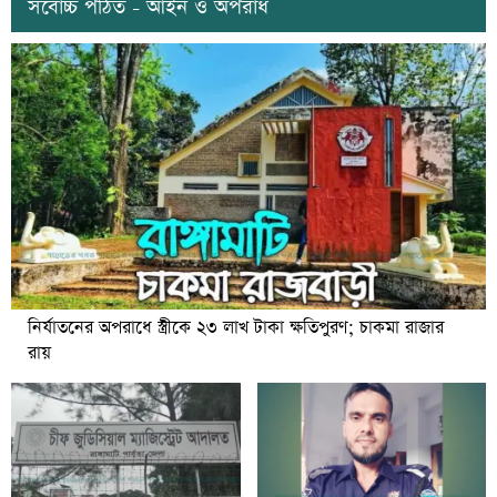
সর্বোচ্চ পঠিত - আইন ও অপরাধ
নির্যাতনের অপরাধে স্ত্রীকে ২৩ লাখ টাকা ক্ষতিপুরণ; চাকমা রাজার
রায়