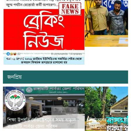
সাজেকে অপহরণের গুজব ছড়িয়ে বিভ্রান্তি
খাগড়াছড়িতে ডিবি পুলি
সৃষ্টির চেষ্টা
দুই যুবক গ্রেপ্তার
জনপ্রিয়
শিক্ষা উপবৃত্তি রেজিস্ট্রেশনের সময় বাড়াল
নির্যাতনের অপরাধে স্ত্র
রাঙামাটি পার্বত্য জেলা পরিষদ
ক্ষতিপুরণ; চাকমা রাজার