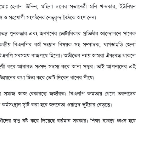
মোঃ হেলাল উদ্দিন, মহিলা দলের সভানেত্রী মনি খন্দকার, ইউনিয়ন
গ ও সহযোগী সংগঠনের নেতৃবৃন্দ বৈঠকে অংশ নেন।
ত্র পুনরুদ্ধার এবং জনগণের ভোটাধিকার প্রতিষ্ঠার আন্দোলনে সাবেক
কেন্দ্রীয় বিএনপির কর্ম-সংস্থান বিষয়ক সহ সম্পাদক, খাগড়াছড়ি জেলা
 বিএনপি সবসময় রাজপথে ছিলো। অতীতের ন্যায় আমরা ঐক্যবদ্ধ থাকলে
য়ী করে আবারও সংসদ সদস্য করে আনা সম্ভব। তাই আপনাদের এই
নয়নের কথা চিন্তা করে ভোট দিবেন ধানের শীষে।
 সমাজ আজ বেকারত্বে জর্জরিত। বিএনপি ক্ষমতায় গেলে তরুণদের
ন কর্মসংস্থান সৃষ্টি করা হবে জননেতা ওয়াদুদ ভূইয়ার নেতৃত্বে।
দের স্বপ্ন নষ্ট করে দিয়েছে বর্তমান সরকার। শিক্ষা ব্যবস্থা ধ্বংস হয়ে