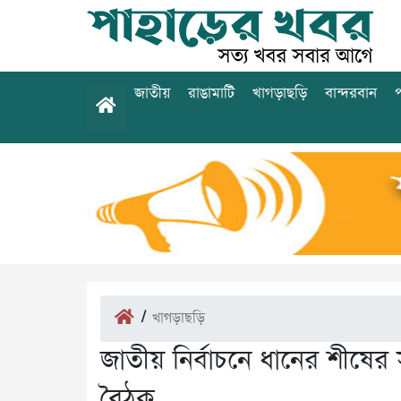
জাতীয়
রাঙামাটি
খাগড়াছড়ি
বান্দরবান
প
/
খাগড়াছড়ি
জাতীয় নির্বাচনে ধানের শীষে
বৈঠক