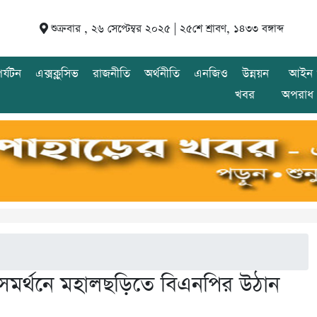
শুক্রবার , ২৬ সেপ্টেম্বর ২০২৫ |
২৫শে শ্রাবণ, ১৪৩৩ বঙ্গাব্দ
র্যটন
এক্সক্লুসিভ
রাজনীতি
অর্থনীতি
এনজিও
উন্নয়ন
আইন 
খবর
অপরাধ
র সমর্থনে মহালছড়িতে বিএনপির উঠান