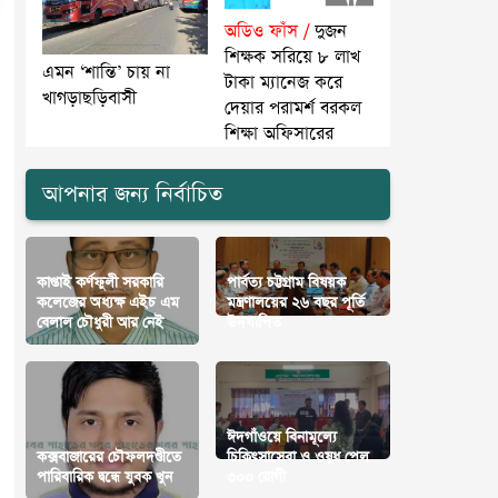
অডিও ফাঁস /
দুজন
শিক্ষক সরিয়ে ৮ লাখ
এমন ‘শান্তি’ চায় না
টাকা ম্যানেজ করে
খাগড়াছড়িবাসী
দেয়ার পরামর্শ বরকল
শিক্ষা অফিসারের
আপনার জন্য নির্বাচিত
কাপ্তাই কর্ণফুলী সরকারি
পার্বত্য চট্টগ্রাম বিষয়ক
কলেজের অধ্যক্ষ এইচ এম
মন্ত্রণালয়ের ২৬ বছর পূর্তি
বেলাল চৌধুরী আর নেই
উদযাপিত
ঈদগাঁওয়ে বিনামূল্যে
কক্সবাজারের চৌফলদণ্ডীতে
চিকিৎসাসেবা ও ওষুধ পেল
পারিবারিক দ্বন্ধে যুবক খুন
৩০০ রোগী