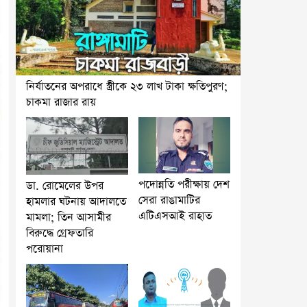
নির্যাতনের অপরাধে স্ত্রীকে ২৩ লাখ টাকা ক্ষতিপুরণ;
চাকমা রাজার রায়
পদোন্নতি পরীক্ষায় দেশ
ডা. রোমেলের উপর
সেরা রাঙামাটির
হামলার ঘটনায় আদালতে
এটিএসআই রাহাত
মামলা; তিন আসামীর
বিরুদ্ধে গ্রেফতারি
পরোয়ানা