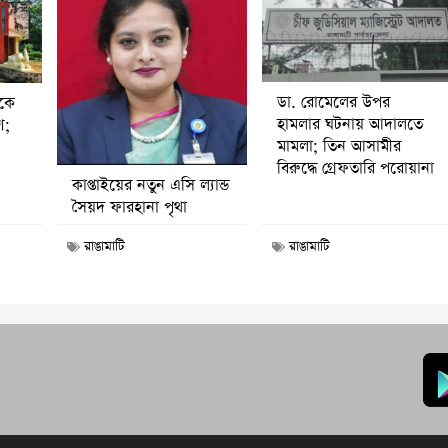
ডা. রোমেলের উপর
ীকে
হামলার ঘটনায় আদালতে
ণ;
মামলা; তিন আসামীর
বিরুদ্ধে গ্রেফতারি পরোয়ানা
কাপ্তাইয়ের নতুন এসি ল্যান্ড
সৈয়দ ফারহানা পৃথা
রাঙামাটি
রাঙামাটি