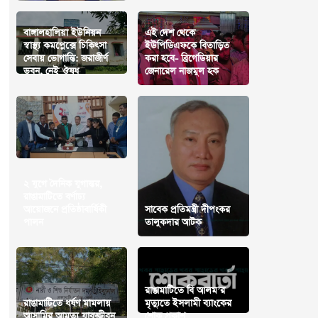
বাঙ্গালহালিয়া ইউনিয়ন
এই দেশ থেকে
স্বাস্থ্য কমপ্লেক্সে চিকিৎসা
ইউপিডিএফকে বিতাড়িত
সেবায় ভোগান্তি: জরাজীর্ণ
করা হবে- ব্রিগেডিয়ার
ভবন, নেই ঔষধ
জেনারেল নাজমুল হক
২ যুগে দৈনিক যুগান্তর,
রাঙামাটিতে বর্ণাঢ্য
আয়োজনে প্রতিষ্ঠাবার্ষিকী
সাবেক প্রতিমন্ত্রী দীপংকর
পালন
তালুকদার আটক
রাঙামাটিতে বি আলম’র
রাঙামাটিতে ধর্ষণ মামলায়
মৃত্যুতে ইসলামী ব্যাংকের
আসামির আমৃত্যু যাবজ্জীবন
শোক প্রকাশ