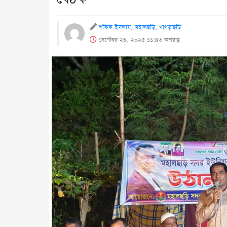
শফিক ইসলাম, মহালছড়ি, খাগড়াছড়ি
সেপ্টেম্বর ২৬, ২০২৫ ১১:৪৩ অপরাহ্ণ