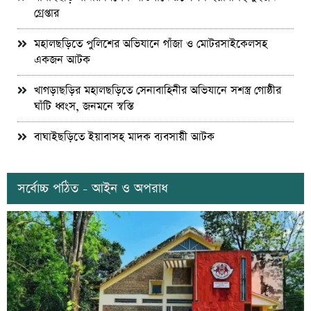
গ্রেপ্তার
মহালছড়িতে পুলিশের অভিযানে গাঁজা ও মোটরসাইকেলসহ
একজন আটক
খাগড়াছড়ির মহালছড়িতে সেনাবাহিনীর অভিযানে সশস্ত্র গোষ্ঠীর
ঘাঁটি ধ্বংস, জনমনে স্বস্তি
বাঘাইছড়িতে ইয়াবাসহ মাদক ব্যবসায়ী আটক
সর্বোচ্চ পঠিত - আইন ও অপরাধ