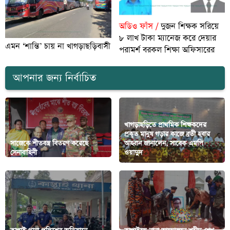
অডিও ফাঁস /
দুজন শিক্ষক সরিয়ে
৮ লাখ টাকা ম্যানেজ করে দেয়ার
এমন ‘শান্তি’ চায় না খাগড়াছড়িবাসী
পরামর্শ বরকল শিক্ষা অফিসারের
আপনার জন্য নির্বাচিত
খাগড়াছড়িতে প্রাথমিক শিক্ষকদের
প্রকৃত মানুষ গড়ার কাজে ব্রতী হবার
সাজেকে শীতবস্ত্র বিতরণ করেছে
আহ্বান জানালেন, সাবেক এমপি
সেনাবাহিনী
ওয়াদুদ