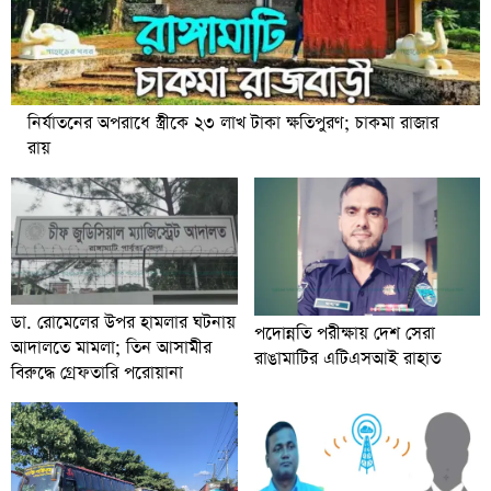
নির্যাতনের অপরাধে স্ত্রীকে ২৩ লাখ টাকা ক্ষতিপুরণ; চাকমা রাজার
রায়
ডা. রোমেলের উপর হামলার ঘটনায়
পদোন্নতি পরীক্ষায় দেশ সেরা
আদালতে মামলা; তিন আসামীর
রাঙামাটির এটিএসআই রাহাত
বিরুদ্ধে গ্রেফতারি পরোয়ানা