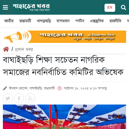
EN
জাতীয়
রাঙামাটি
খাগড়াছড়ি
বান্দরবান
পর্যটন
এক্সক্লুসিভ
রাজনীতি
অ
/
প্রধান খবর
বাঘাইছড়ি শিক্ষা সচেতন নাগরিক
সমাজের নবনির্বাচিত কমিটির অভিষেক
ইমরান হোসেন, বাঘাইছড়ি, রাঙামাটি
অক্টোবর ১৮, ২০২৫ ৮:১৩ অপরাহ্ণ