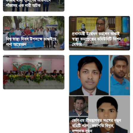
কাপ্তাই থানা পুলিশের অভিযানে
কাপ্তাইয়ে নানা আয়োজনে শহীদ শেখ
গাঁজাসহ এক নারী আটক
কামালের ৭৩ তম জন্মবার্ষিকী পালিত
প্রধানমন্ত্রী উদ্বোধন করলেন কাপ্তাই
বিশ্ব স্বাস্থ্য দিবস উপলক্ষে কাপ্তাইয়ে
স্বাস্থ্য কমপ্লেক্সের কমিউনিটি ভিশন
নানা আয়োজন
সেন্টার
কেপিএম শ্রীমদ্ভাগবত সংঘের নতুন
কাউখালীতে ইউনিয়ন যুব মহিলা
কমিটি গঠন : সভাপতি বিপ্লব,
লীগের ত্রি-বার্ষিক সম্মেলন অনুষ্ঠিত
সম্পাদক সুমন