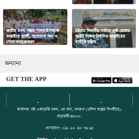
জাতীয় মৎস্য সপ্তাহ পালন উপলক্ষে
চট্টগ্রাম বিভাগীয় পর্যায়ে শ্রেষ্ঠ রোভার
কাপ্তাইয়ে র‍্যালী, আলোচনা সভা ও
স্কাউট শিক্ষক নির্বাচিত কাপ্তাইয়ের
পোনা অবমুক্তকরণ
স্বামীজি মল্লিক
অন্যান্য
GET THE APP
-
-
কার্যালয়: বই একাডেমি ভবন, ২য় তলা, বনরূপা (পুলিশ বক্সের বিপরীতে),
রাঙামাটি-৪৫০০।
যোগাযোগ: ০১৮ ১২- ৯০ ৭৯ ৬৫