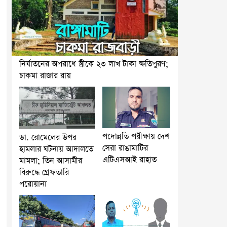
নির্যাতনের অপরাধে স্ত্রীকে ২৩ লাখ টাকা ক্ষতিপুরণ;
চাকমা রাজার রায়
পদোন্নতি পরীক্ষায় দেশ
ডা. রোমেলের উপর
সেরা রাঙামাটির
হামলার ঘটনায় আদালতে
এটিএসআই রাহাত
মামলা; তিন আসামীর
বিরুদ্ধে গ্রেফতারি
পরোয়ানা