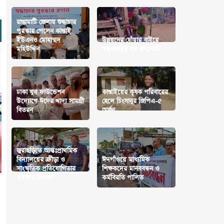
রাঙামাটি জেলায় শুদ্ধাচার
পুরস্কার পেলেন কাপ্তাই
ইউএনও মোহাম্মদ
উন্নয়নের ছোঁয়ার বাইরে
মহিউদ্দিন
যমুনাছড়ির বম জনগোষ্ঠী
ঢাকা যুব ফাউন্ডেশন
কাপ্তাইয়ের কৃষক পরিবারের
উদ্যোগে ঈদের খাদ্য সামগ্রী
ছেলে চিংসানুর জিপিএ-৫
বিতরন
অর্জন
জুরাছড়িতে আন্তঃপ্রাথমিক
বিদ্যালয়ের ক্রীড়া ও
ঈদগাঁওয়ে মাধ্যমিক
সাংস্কৃতিক প্রতিযোগিতার
শিক্ষকদের মানববন্ধন ও
পুরস্কার বিতরণ
কর্মবিরতি পালিত