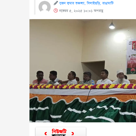
সুজন কুমার তঞ্চঙ্গ্যা, বিলাইছড়ি, রাঙামাটি
নভেম্বর ৫, ২০২৫ ১০:০১ অপরাহ্ণ