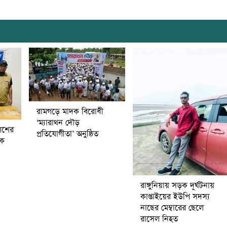
রামগড়ে মাদক বিরোধী
‘ম্যারাথন দৌড়
িশের
প্রতিযোগীতা’ অনুষ্ঠিত
বক
রাঙ্গুনিয়ায় সড়ক দূর্ঘটনায়
কাপ্তাইয়ের ইউপি সদস্য
নাছের মেম্বারের ছেলে
রাসেল নিহত