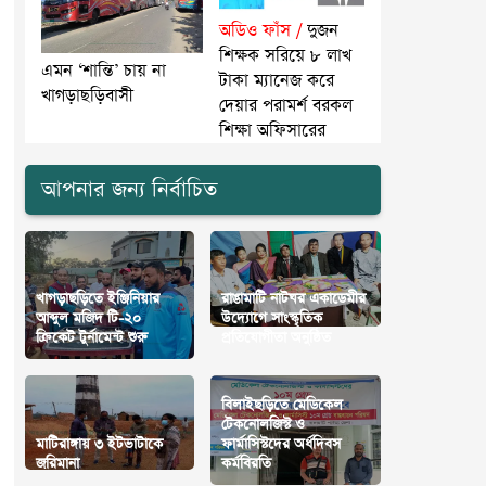
অডিও ফাঁস /
দুজন
শিক্ষক সরিয়ে ৮ লাখ
এমন ‘শান্তি’ চায় না
টাকা ম্যানেজ করে
খাগড়াছড়িবাসী
দেয়ার পরামর্শ বরকল
শিক্ষা অফিসারের
আপনার জন্য নির্বাচিত
খাগড়াছড়িতে ইঞ্জিনিয়ার
রাঙামাটি নাটঘর একাডেমীর
আব্দুল মজিদ টি-২০
উদ্যোগে সাংস্কৃতিক
ক্রিকেট টুর্নামেন্ট শুরু
প্রতিযোগীতা অনুষ্ঠিত
বিলাইছড়িতে মেডিকেল
টেকনোলজিস্ট ও
মাটিরাঙ্গায় ৩ ইটভাটাকে
ফার্মাসিস্টদের অর্ধদিবস
জরিমানা
কর্মবিরতি