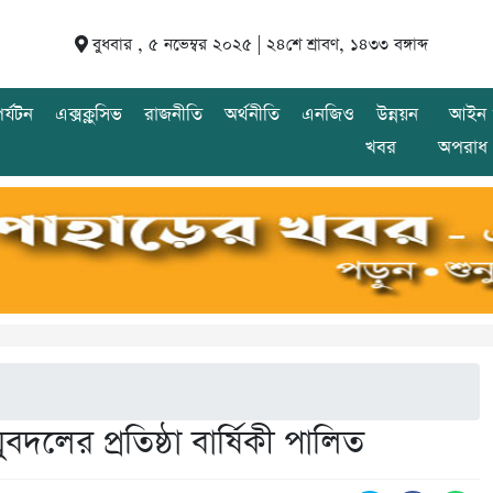
বুধবার , ৫ নভেম্বর ২০২৫ |
২৪শে শ্রাবণ, ১৪৩৩ বঙ্গাব্দ
র্যটন
এক্সক্লুসিভ
রাজনীতি
অর্থনীতি
এনজিও
উন্নয়ন
আইন 
খবর
অপরাধ
লের প্রতিষ্ঠা বার্ষিকী পালিত