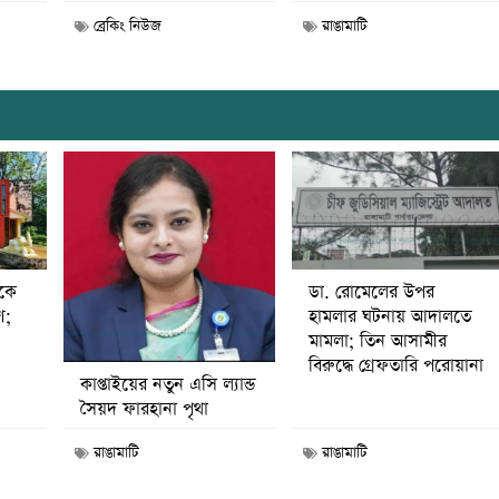
ব্রেকিং নিউজ
রাঙামাটি
ডা. রোমেলের উপর
ীকে
হামলার ঘটনায় আদালতে
ণ;
মামলা; তিন আসামীর
বিরুদ্ধে গ্রেফতারি পরোয়ানা
কাপ্তাইয়ের নতুন এসি ল্যান্ড
সৈয়দ ফারহানা পৃথা
রাঙামাটি
রাঙামাটি