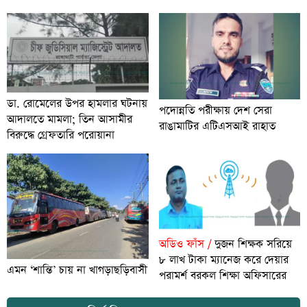
ডা. রোমেলের উপর হামলার ঘটনায়
পদোন্নতি পরীক্ষায় দেশ সেরা
আদালতে মামলা; তিন আসামীর
রাঙামাটির এটিএসআই রাহাত
বিরুদ্ধে গ্রেফতারি পরোয়ানা
অডিও ফাঁস /
দুজন শিক্ষক সরিয়ে
৮ লাখ টাকা ম্যানেজ করে দেয়ার
এমন ‘শান্তি’ চায় না খাগড়াছড়িবাসী
পরামর্শ বরকল শিক্ষা অফিসারের