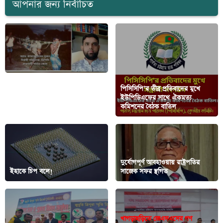
আপনার জন্য নির্বাচিত
আজ ঐতিহাসিক পাকুয়াখালী গণহত্যা
পিসিসিপি’র তীব্র প্রতিবাদের মুখে
দিবস: কি ঘটেছিলো সেই দিনের আগে
ইউপিডিএফের সাথে ঐকমত্য
ও পরে?
কমিশনের বৈঠক বাতিল
দুর্যোগপূর্ণ আবহাওয়ায় রাষ্ট্রপতির
ইহাকে চিপ বলে!
সাজেক সফর স্থগিত
খাগড়াছড়িতে জেএসএসের গণ