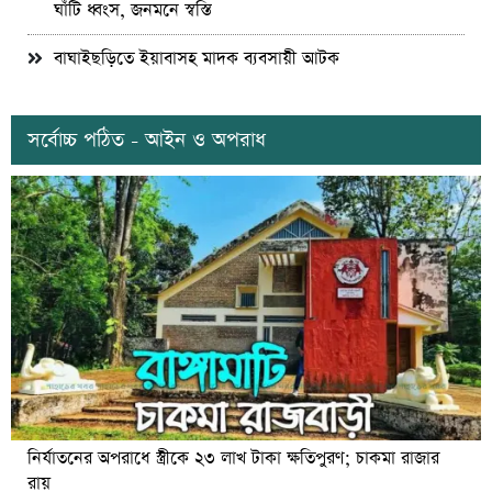
ঘাঁটি ধ্বংস, জনমনে স্বস্তি
বাঘাইছড়িতে ইয়াবাসহ মাদক ব্যবসায়ী আটক
সর্বোচ্চ পঠিত - আইন ও অপরাধ
নির্যাতনের অপরাধে স্ত্রীকে ২৩ লাখ টাকা ক্ষতিপুরণ; চাকমা রাজার
রায়