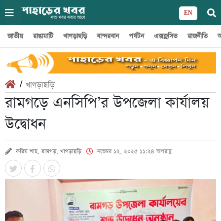
EN
জাতীয়
রাঙামাটি
খাগড়াছড়ি
বান্দরবান
পর্যটন
এক্সক্লুসিভ
রাজনীতি
অ
/
খাগড়াছড়ি
রামগড়ে এনসিপি’র উপজেলা কার্যালয়
উদ্বোধন
করিম শাহ, রামগড়, খাগড়াছড়ি
নভেম্বর ১২, ২০২৫ ১১:২৪ অপরাহ্ণ