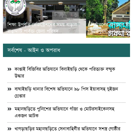
শিক্ষা উপবৃত্তি রেজিস্ট্রেশনের সময় বাড়াল
নির্যাতনের অপরাধে স্ত্র
রাঙামাটি পার্বত্য জেলা পরিষদ
ক্ষতিপুরণ; চাকমা রাজার
সর্বশেষ - আইন ও অপরাধ
কাপ্তাই বিজিবির অভিযানে বিলাইছড়ি থেকে পরিত্যক্ত বন্দুক
উদ্ধার
বাঘাইছড়ি থানার বিশেষ অভিযানে ৯৮ পিস ইয়াবাসহ দুইজন
গ্রেপ্তার
মহালছড়িতে পুলিশের অভিযানে গাঁজা ও মোটরসাইকেলসহ
একজন আটক
খাগড়াছড়ির মহালছড়িতে সেনাবাহিনীর অভিযানে সশস্ত্র গোষ্ঠীর