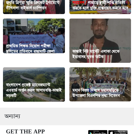
জুনুতি ত্রিপুরা স্মৃতি ক্রিকেট টুর্নামেন্টে
সমাবেশ /
পাহাড়ে স্থায়ী শান্তি প্রতিষ্ঠা
দীঘিনালা বাইকার্স চ্যাম্পিয়ন
করতে হলে চুক্তি বাস্তবায়ন করতে হবে
প্রাথমিক শিক্ষক নিয়োগ পরীক্ষা
স্থগিতের প্রতিবাদে রাঙামাটি জেলা
কাপ্তাই নিউ মার্কেট এলাকা থেকে
পরিষদ ঘেরাও
ইয়াবাসহ যুবক আটক
বাংলাদেশ প্রজেক্ট ম্যানেজম্যান্ট
এওয়ার্ড অর্জন করল আসামবস্তি-কাপ্তাই
মহান বিজয় দিবসে মহালছড়িতে
সড়কটি
উপজেলা বিএনপির শ্রদ্ধা নিবেদন
অন্যান্য
GET THE APP