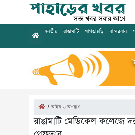
জাতীয়
রাঙামাটি
খাগড়াছড়ি
বান্দরবান
প
/
আইন ও অপরাধ
রাঙামাটি মেডিকেল কলেজে দরপ
গ্রেফতার