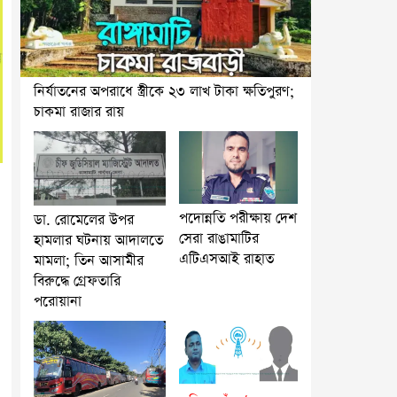
নির্যাতনের অপরাধে স্ত্রীকে ২৩ লাখ টাকা ক্ষতিপুরণ;
চাকমা রাজার রায়
পদোন্নতি পরীক্ষায় দেশ
ডা. রোমেলের উপর
সেরা রাঙামাটির
হামলার ঘটনায় আদালতে
এটিএসআই রাহাত
মামলা; তিন আসামীর
বিরুদ্ধে গ্রেফতারি
পরোয়ানা