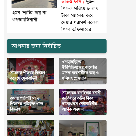
অডিও ফাঁস /
দুজন
শিক্ষক সরিয়ে ৮ লাখ
এমন ‘শান্তি’ চায় না
টাকা ম্যানেজ করে
খাগড়াছড়িবাসী
দেয়ার পরামর্শ বরকল
শিক্ষা অফিসারের
আপনার জন্য নির্বাচিত
খাগড়াছড়িতে
ইউপিডিএফের কালেক্টর
সাজেকে শীতবস্ত্র বিতরণ
মাদক ব্যবসায়ীকে অস্ত্র ও
করেছে সেনাবাহিনী
গুলিসহ গ্রেফতার
সাজেকের বাঘাইহাট বনানী
রুমায় গর্ভবতী মা ও
বনবিহারে কঠিন চীবর
শিশুদের পুষ্টিযুক্ত খাদ্য
দানোৎসবে সেনাবাহিনীর
বিতরণ
আর্থিক অনুদান