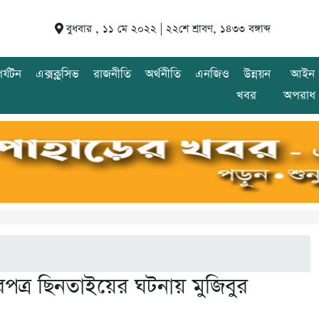
বুধবার , ১১ মে ২০২২ |
২২শে শ্রাবণ, ১৪৩৩ বঙ্গাব্দ
র্যটন
এক্সক্লুসিভ
রাজনীতি
অর্থনীতি
এনজিও
উন্নয়ন
আইন 
খবর
অপরাধ
ত্র ছিনতাইয়ের ঘটনায় মুজিবুর