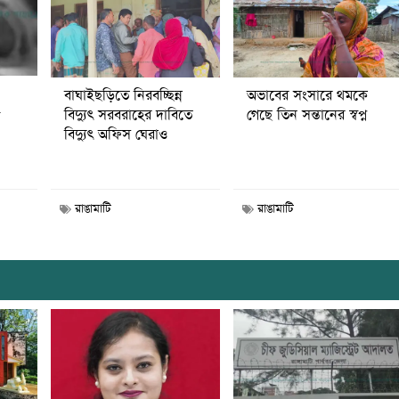
বাঘাইছড়িতে নিরবচ্ছিন্ন
অভাবের সংসারে থমকে
৫
বিদ্যুৎ সরবরাহের দাবিতে
গেছে তিন সন্তানের স্বপ্ন
বিদ্যুৎ অফিস ঘেরাও
রাঙামাটি
রাঙামাটি