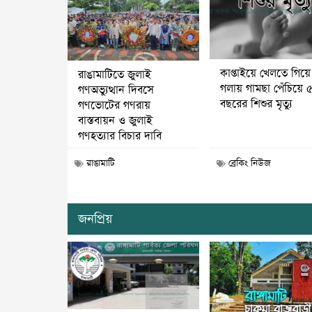
কাপ্তাইয়ে খেলতে গিয়ে
রাঙামাটিতে জুলাই
গলায় গামছা পেঁচিয়ে 
গণঅভ্যুত্থান দিবসে
বছরের শিশুর মৃত্যু
গণভোটের গণরায়
বাস্তবায়ন ও জুলাই
গণহত্যার বিচার দাবি
রাঙামাটি
ব্রেকিং নিউজ
জনপ্রিয়