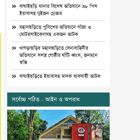
বাঘাইছড়ি থানার বিশেষ অভিযানে ৯৮ পিস
ইয়াবাসহ দুইজন গ্রেপ্তার
মহালছড়িতে পুলিশের অভিযানে গাঁজা ও
মোটরসাইকেলসহ একজন আটক
খাগড়াছড়ির মহালছড়িতে সেনাবাহিনীর
অভিযানে সশস্ত্র গোষ্ঠীর ঘাঁটি ধ্বংস, জনমনে
স্বস্তি
বাঘাইছড়িতে ইয়াবাসহ মাদক ব্যবসায়ী আটক
সর্বোচ্চ পঠিত - আইন ও অপরাধ