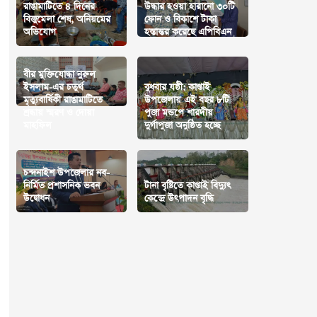
রাঙামাটিতে ৪ দিনের
উদ্ধার হওয়া হারানো ৩০টি
বিজুমেলা শেষ, অনিয়মের
ফোন ও বিকাশে টাকা
অভিযোগ
হস্তান্তর করেছে এপিবিএন
বীর মুক্তিযোদ্ধা নুরুল
ইসলাম-এর চতুর্থ
বুধবার যষ্ঠী: কাপ্তাই
মৃত্যুবার্ষিকী রাঙামাটিতে
উপজেলায় এই বছর ৮টি
শ্রদ্ধায় স্মরণ ও দোয়া
পুজা মন্ডপে শারদীয়
মাহফিল
দুর্গাপুজা অনুষ্ঠিত হচ্ছে
চন্দনাইশ উপজেলার নব-
নির্মিত প্রশাসনিক ভবন
টানা বৃষ্টিতে কাপ্তাই বিদ্যুৎ
উদ্বোধন
কেন্দ্রে উৎপাদন বৃদ্ধি