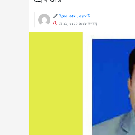
হিমেল চাকমা, রাঙামাটি
মে ১১, ২০২২ ৬:২৮ অপরাহ্ণ