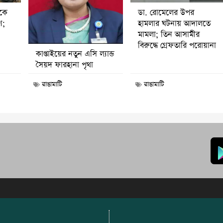
ডা. রোমেলের উপর
ীকে
হামলার ঘটনায় আদালতে
ণ;
মামলা; তিন আসামীর
বিরুদ্ধে গ্রেফতারি পরোয়ানা
কাপ্তাইয়ের নতুন এসি ল্যান্ড
সৈয়দ ফারহানা পৃথা
রাঙামাটি
রাঙামাটি