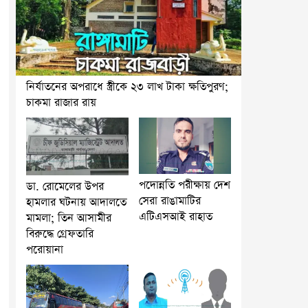
নির্যাতনের অপরাধে স্ত্রীকে ২৩ লাখ টাকা ক্ষতিপুরণ;
চাকমা রাজার রায়
পদোন্নতি পরীক্ষায় দেশ
ডা. রোমেলের উপর
সেরা রাঙামাটির
হামলার ঘটনায় আদালতে
এটিএসআই রাহাত
মামলা; তিন আসামীর
বিরুদ্ধে গ্রেফতারি
পরোয়ানা