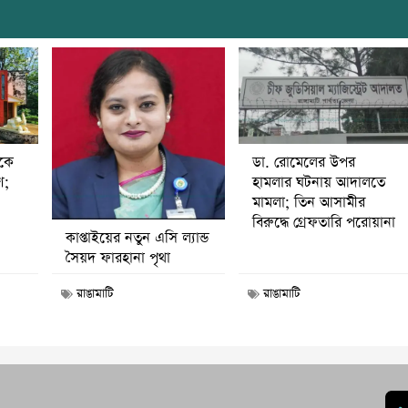
ডা. রোমেলের উপর
ীকে
হামলার ঘটনায় আদালতে
ণ;
মামলা; তিন আসামীর
বিরুদ্ধে গ্রেফতারি পরোয়ানা
কাপ্তাইয়ের নতুন এসি ল্যান্ড
সৈয়দ ফারহানা পৃথা
রাঙামাটি
রাঙামাটি