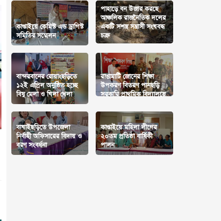
‎পাহাড়ে বন উজার করছে
আঞ্চলিক রাজনৈতিক দলের
কাপ্তাইয়ে কেমিস্ট এন্ড ড্রাগিস্ট
একটি সশস্ত্র সন্ত্রাসী সংঘবদ্ধ
সমিতির সম্মেলন
চক্র
বান্দরবানের রোয়াংছড়িতে
রাঙামাটি জোনের শিক্ষা
১২ই এপ্রিল অনুষ্ঠিত হচ্ছে
উপকরণ বিতরণ পানছড়ি
বিষু মেলা ও ঘিলা খেলা
সরকারি প্রাথমিক বিদ্যালয়ে
বাঘাইছড়িতে উপজেলা
কাপ্তাইয়ে মহিলা লীগের
নির্বাহী অফিসারের বিদায় ও
২০তম প্রতিষ্ঠা বার্ষিকী
বরণ সংবর্ধনা
পালন