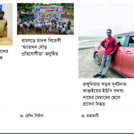
রামগড়ে মাদক বিরোধী
‘ম্যারাথন দৌড়
িশের
প্রতিযোগীতা’ অনুষ্ঠিত
বক
রাঙ্গুনিয়ায় সড়ক দূর্ঘটনায়
কাপ্তাইয়ের ইউপি সদস্য
নাছের মেম্বারের ছেলে
রাসেল নিহত
ব্রেকিং নিউজ
রাঙামাটি