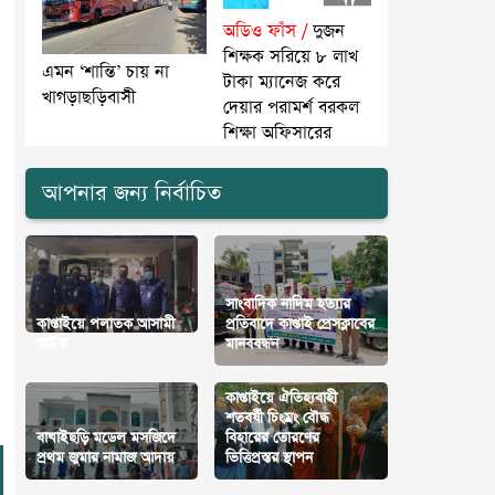
অডিও ফাঁস /
দুজন
শিক্ষক সরিয়ে ৮ লাখ
এমন ‘শান্তি’ চায় না
টাকা ম্যানেজ করে
খাগড়াছড়িবাসী
দেয়ার পরামর্শ বরকল
শিক্ষা অফিসারের
আপনার জন্য নির্বাচিত
সাংবাদিক নাদিম হত্যার
কাপ্তাইয়ে পলাতক আসামী
প্রতিবাদে কাপ্তাই প্রেসক্লাবের
আটক
মানববন্ধন
কাপ্তাইয়ে ঐতিহ্যবাহী
শতবর্ষী চিংম্রং বৌদ্ধ
বাঘাইছড়ি মডেল মসজিদে
বিহারের তোরণের
প্রথম জুমার নামাজ আদায়
ভিত্তিপ্রস্তর স্থাপন