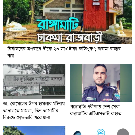
নির্যাতনের অপরাধে স্ত্রীকে ২৩ লাখ টাকা ক্ষতিপুরণ; চাকমা রাজার
রায়
ডা. রোমেলের উপর হামলার ঘটনায়
পদোন্নতি পরীক্ষায় দেশ সেরা
আদালতে মামলা; তিন আসামীর
রাঙামাটির এটিএসআই রাহাত
বিরুদ্ধে গ্রেফতারি পরোয়ানা