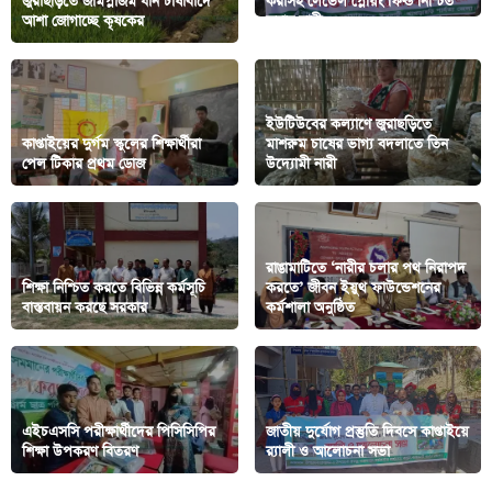
জুরাছড়িতে জার্মপ্লাজম ধান চাষাবাদে
করাসহ লেভেল প্লেয়িং ফিল্ড নিশ্চিত
আশা জোগাচ্ছে কৃষকের
করার দাবী
ইউটিউবের কল্যাণে জুরাছড়িতে
কাপ্তাইয়ের দুর্গম স্কুলের শিক্ষার্থীরা
মাশরুম চাষের ভাগ্য বদলাতে তিন
পেল টিকার প্রথম ডোজ
উদ্যোমী নারী
রাঙামাটিতে ‘নারীর চলার পথ নিরাপদ
শিক্ষা নিশ্চিত করতে বিভিন্ন কর্মসূচি
করতে’ জীবন ইয়ুথ ফাউন্ডেশনের
বাস্তবায়ন করছে সরকার
কর্মশালা অনুষ্ঠিত
এইচএসসি পরীক্ষার্থীদের পিসিসিপির
জাতীয় দুর্যোগ প্রস্তুতি দিবসে কাপ্তাইয়ে
শিক্ষা উপকরণ বিতরণ
র‍্যালী ও আলোচনা সভা