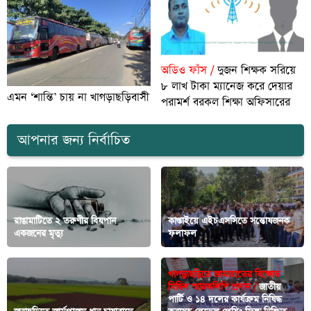
অডিও ফাঁস /
দুজন শিক্ষক সরিয়ে
৮ লাখ টাকা ম্যানেজ করে দেয়ার
এমন ‘শান্তি’ চায় না খাগড়াছড়িবাসী
পরামর্শ বরকল শিক্ষা অফিসারের
আপনার জন্য নির্বাচিত
রাঙামাটিতে ২ তরুণীর বিষপান
কাপ্তাইয়ে এইচএসসিতে সন্তোষজনক
একজনের মৃত্যু
ফলাফল
খাগড়াছড়িতে জামায়াতের বিক্ষোভ
মিছিল স্মারকলিপি প্রদান /
জাতীয়
পার্টি ও ১৪ দলের কার্যক্রম নিষিদ্ধ