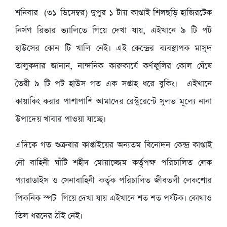
শনিবার (৩১ ডিসেম্বর) দুপুর ১ টায় কাপ্তাই শিলছড়ি হাজিরটেক
নির্সগ রিভার ভ্যালিতে গিয়ে দেখা যায়, এইখানে ৯ টি পট
হাউসের কোন টি খালি নেই। এই কেন্দ্রের ব্যবস্থাপক মাসুদ
তালুকদার জানান, নান্দনিক কারুকার্যে কর্ণফুলির কোল ঘেঁষে
তৈরী ৯ টি পট হাউস গত এক সপ্তাহ ধরে বুকিং। এইখানে
কায়াকিং করার পাশাপাশি আমাদের রেস্টুরেন্টে সুলভ মূল্যে নানা
উপাদেয় খাবার পাওয়া যাচ্ছে।
এদিকে গত শুক্রবার কাপ্তাইয়ের অন্যতম বিনোদন কেন্দ্র কাপ্তাই
নৌ বাহিনী ঘাঁটি শহীদ মোয়াজ্জেম কর্তৃপক্ষ পরিচালিত লেক
প্যারাডাইস ও সেনাবাহিনী কর্তৃক পরিচালিত জীবতলী লেকশোর
পিকনিক স্পট গিয়ে দেখা যায় এইখানে শত শত পর্যটক। কোথাও
তিল ধরনের ঠাঁই নেই।