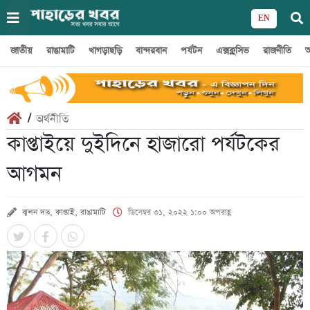
EN
জাতীয়
রাঙামাটি
খাগড়াছড়ি
বান্দরবান
পর্যটন
এক্সক্লুসিভ
রাজনীতি
অ
/
অর্থনীতি
কাপ্তাইয়ে দুইদিনে হাজারো পর্যটকের
আগমন
ঝুলন দত্ত, কাপ্তাই, রাঙামাটি
ডিসেম্বর ৩১, ২০২২ ১:০০ অপরাহ্ণ