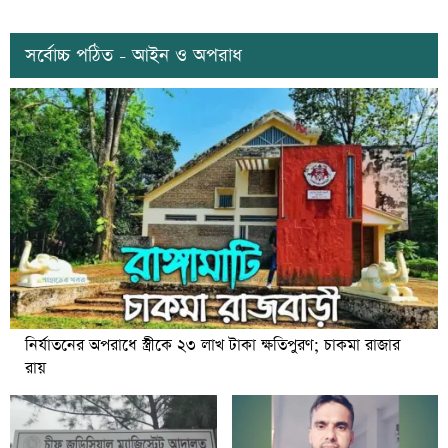
সর্বোচ্চ পঠিত - আইন ও অপরাধ
নির্যাতনের অপরাধে স্ত্রীকে ২৩ লাখ টাকা ক্ষতিপুরণ; চাকমা রাজার
রায়