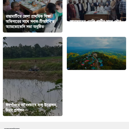
‎রাঙামাটিতে জেলা প্রাথমিক শিক্ষা
অফিসারের সাথে সনাক-টিআইবি’র
জামায়াতের এমপি প্রার্থীর সাথে পৌর
অ্যাডভোকেসি সভা অনুষ্ঠিত ‎
দায়িত্বশীলদের মতবিনিময়
ঈদগাঁওয়ে অবৈধভাবে বালু উত্তোলন,
সাজেকের শতভাগ রিসোর্ট-কটেজ
নিরব প্রশাসন
বুকিং