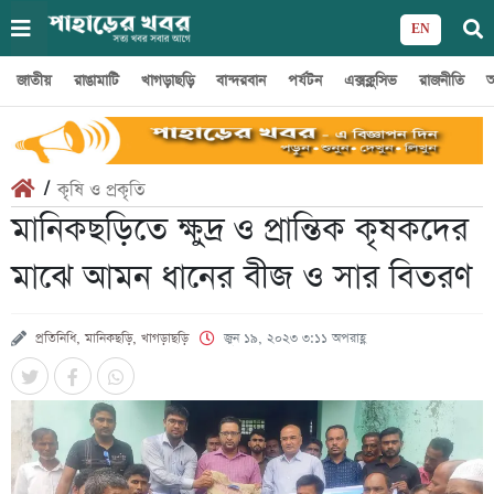
EN
জাতীয়
রাঙামাটি
খাগড়াছড়ি
বান্দরবান
পর্যটন
এক্সক্লুসিভ
রাজনীতি
অ
/
কৃষি ও প্রকৃতি
মানিকছড়িতে ক্ষুদ্র ও প্রান্তিক কৃষকদের
মাঝে আমন ধানের বীজ ও সার বিতরণ
প্রতিনিধি, মানিকছড়ি, খাগড়াছড়ি
জুন ১৯, ২০২৩ ৩:১১ অপরাহ্ণ