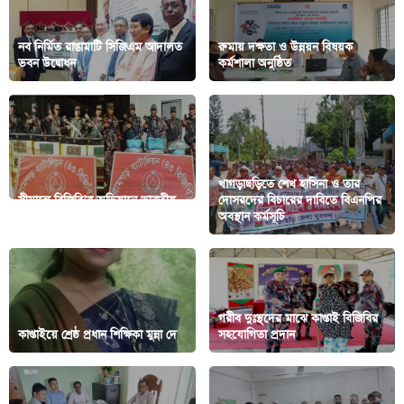
নব নির্মিত রাঙামাটি সিজিএম আদালত
রুমায় দক্ষতা ও উন্নয়ন বিষয়ক
ভবন উদ্বোধন
কর্মশালা অনুষ্ঠিত
খাগড়াছড়িতে শেখ হাসিনা ও তার
সীমান্তে বিজিবি’র অভিযানে ভারতীয়
দোসরদের বিচারের দাবিতে বিএনপির
গাঁজা ও সিগারেট জব্দ
অবস্থান কর্মসূচি
গরীব দুঃস্থদের মাঝে কাপ্তাই বিজিবির
কাপ্তাইয়ে শ্রেষ্ঠ প্রধান শিক্ষিকা মুন্না দে
সহযোগিতা প্রদান