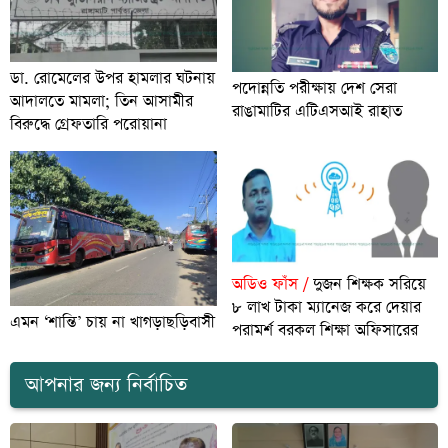
ডা. রোমেলের উপর হামলার ঘটনায়
পদোন্নতি পরীক্ষায় দেশ সেরা
আদালতে মামলা; তিন আসামীর
রাঙামাটির এটিএসআই রাহাত
বিরুদ্ধে গ্রেফতারি পরোয়ানা
অডিও ফাঁস /
দুজন শিক্ষক সরিয়ে
৮ লাখ টাকা ম্যানেজ করে দেয়ার
এমন ‘শান্তি’ চায় না খাগড়াছড়িবাসী
পরামর্শ বরকল শিক্ষা অফিসারের
আপনার জন্য নির্বাচিত