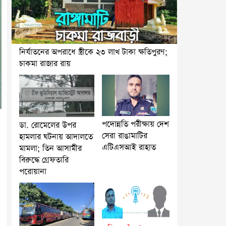
নির্যাতনের অপরাধে স্ত্রীকে ২৩ লাখ টাকা ক্ষতিপুরণ;
চাকমা রাজার রায়
পদোন্নতি পরীক্ষায় দেশ
ডা. রোমেলের উপর
সেরা রাঙামাটির
হামলার ঘটনায় আদালতে
এটিএসআই রাহাত
মামলা; তিন আসামীর
বিরুদ্ধে গ্রেফতারি
পরোয়ানা