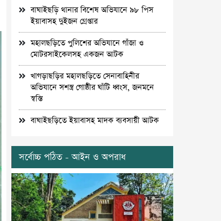
বাঘাইছড়ি থানার বিশেষ অভিযানে ৯৮ পিস
ইয়াবাসহ দুইজন গ্রেপ্তার
মহালছড়িতে পুলিশের অভিযানে গাঁজা ও
মোটরসাইকেলসহ একজন আটক
খাগড়াছড়ির মহালছড়িতে সেনাবাহিনীর
অভিযানে সশস্ত্র গোষ্ঠীর ঘাঁটি ধ্বংস, জনমনে
স্বস্তি
বাঘাইছড়িতে ইয়াবাসহ মাদক ব্যবসায়ী আটক
সর্বোচ্চ পঠিত - আইন ও অপরাধ