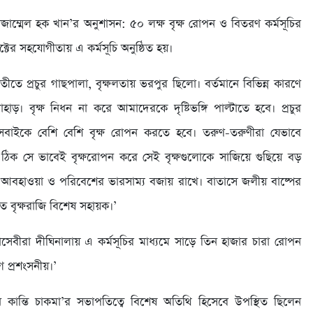
জাম্মেল হক খান’র অনুশাসন: ৫০ লক্ষ বৃক্ষ রোপন ও বিতরণ কর্মসূচির
্টের সহযোগীতায় এ কর্মসূচি অনুষ্ঠিত হয়।
ীতে প্রচুর গাছপালা, বৃক্ষলতায় ভরপুর ছিলো। বর্তমানে বিভিন্ন কারণে
াড়। বৃক্ষ নিধন না করে আমাদেরকে দৃষ্টিভঙ্গি পাল্টাতে হবে। প্রচুর
বাইকে বেশি বেশি বৃক্ষ রোপন করতে হবে। তরুণ-তরুণীরা যেভাবে
 ঠিক সে ভাবেই বৃক্ষরোপন করে সেই বৃক্ষগুলোকে সাজিয়ে গুছিয়ে বড়
ক্ষ আবহাওয়া ও পরিবেশের ভারসাম্য বজায় রাখে। বাতাসে জলীয় বাষ্পের
তে বৃক্ষরাজি বিশেষ সহায়ক।’
াসেবীরা দীঘিনালায় এ কর্মসূচির মাধ্যমে সাড়ে তিন হাজার চারা রোপন
 প্রশংসনীয়।’
কান্তি চাকমা’র সভাপতিত্বে বিশেষ অতিথি হিসেবে উপস্থিত ছিলেন