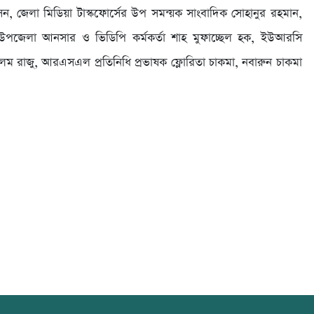
, জেলা মিডিয়া টাস্কফোর্সের উপ সমন্য়ক সাংবাদিক সোহানুর রহমান,
াম, উপজেলা আনসার ও ভিডিপি কর্মকর্তা শাহ মুফাচ্ছেল হক, ইউআরসি
ীর আলম রাজু, আরএসএল প্রতিনিধি প্রভাষক ফ্লোরিতা চাকমা, নবারুন চাকমা