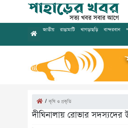
জাতীয়
রাঙামাটি
খাগড়াছড়ি
বান্দরবান
প
/
কৃষি ও প্রকৃতি
দীঘিনালায় রোভার সদস্যদের 