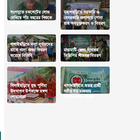
লংগদুতে চকলেটের লোভ
মহালছড়িতে সরকারি ও
দেখিয়ে পাঁচ বছরের শিশুকে
বেসরকারি জলাশয়ে পোনা
ধর্ষণের অভিযোগ
মাছ অবমুক্তকরণ ও বিতরণ
বাঘাইছড়িতে বন্যা দূর্গতদের
মাঝে খাদ্য ঔষধ বিতরণ
রাঙামাটি জেলা আনসার
করেছে বিজিবি
ভিডিপির শীতবস্ত্র বিতরণ
বিলাইছড়িতে বুদ্ধ পূর্ণিমা
খাগড়াছড়িতে স্বতন্ত্র প্রার্থী
উদযাপন উপলক্ষে মঙ্গল
সমীর দত্ত চাকমার
শোভাযাত্রা
মনোনয়নপত্র বাতিল