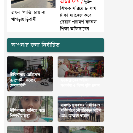
অডিও ফাঁস /
দুজন
শিক্ষক সরিয়ে ৮ লাখ
এমন ‘শান্তি’ চায় না
টাকা ম্যানেজ করে
খাগড়াছড়িবাসী
দেয়ার পরামর্শ বরকল
শিক্ষা অফিসারের
আপনার জন্য নির্বাচিত
দীঘিনালায় মেডিকেল
ক্যাম্পেইন করেছে
ছদক ক্লাবের গুণীজন
সেনাবাহিনী
সংবর্ধনা ও শিক্ষা বৃত্তি প্রদান
রামগড় স্থলবন্দর নির্মাণকাজ
দীঘিনালায় পানিতে পড়ে
পরিদর্শনে নৌপরিবহন সচিব
শিক্ষার্থীর মৃত্যু
মোঃ মোস্তফা কামাল