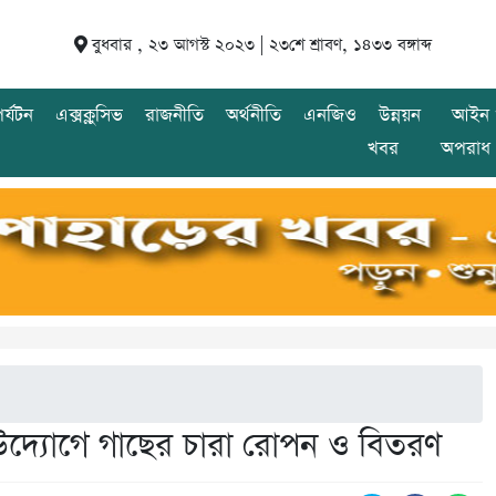
বুধবার , ২৩ আগস্ট ২০২৩ |
২৩শে শ্রাবণ, ১৪৩৩ বঙ্গাব্দ
র্যটন
এক্সক্লুসিভ
রাজনীতি
অর্থনীতি
এনজিও
উন্নয়ন
আইন 
খবর
অপরাধ
উদ্যোগে গাছের চারা রোপন ও বিতরণ