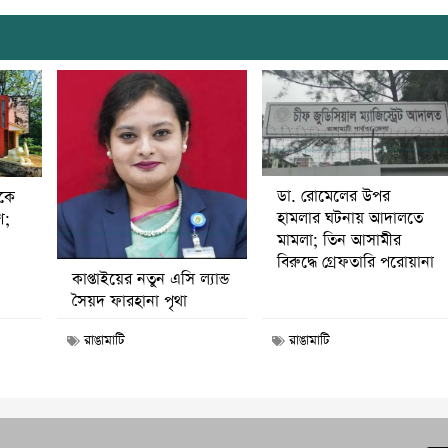
ডা. রোমেলের উপর
ীকে
হামলার ঘটনায় আদালতে
ণ;
মামলা; তিন আসামীর
বিরুদ্ধে গ্রেফতারি পরোয়ানা
কাপ্তাইয়ের নতুন এসি ল্যান্ড
সৈয়দ ফারহানা পৃথা
রাঙামাটি
রাঙামাটি