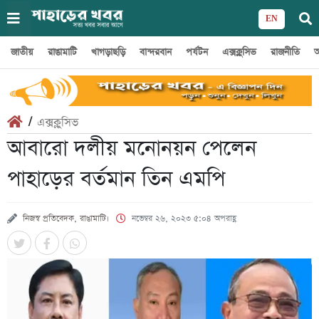
EN
জাতীয়
রাঙামাটি
খাগড়াছড়ি
বান্দরবান
পর্যটন
এক্সক্লুসিভ
রাজনীতি
অ
/
এক্সক্লুসিভ
আবারো দলীয় মনোনয়ন পেলেন
পাহাড়ের বর্তমান তিন এমপি
নিজস্ব প্রতিবেদক, রাঙামাটি।
নভেম্বর ২৬, ২০২৩ ৫:০৪ অপরাহ্ণ