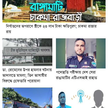
নির্যাতনের অপরাধে স্ত্রীকে ২৩ লাখ টাকা ক্ষতিপুরণ; চাকমা রাজার
রায়
ডা. রোমেলের উপর হামলার ঘটনায়
পদোন্নতি পরীক্ষায় দেশ সেরা
আদালতে মামলা; তিন আসামীর
রাঙামাটির এটিএসআই রাহাত
বিরুদ্ধে গ্রেফতারি পরোয়ানা