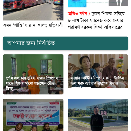
অডিও ফাঁস /
দুজন শিক্ষক সরিয়ে
৮ লাখ টাকা ম্যানেজ করে দেয়ার
এমন ‘শান্তি’ চায় না খাগড়াছড়িবাসী
পরামর্শ বরকল শিক্ষা অফিসারের
আপনার জন্য নির্বাচিত
দুর্গম এলাকায় সুবিধা বঞ্চিত শিশুদের
ফায়ার ফাইটার নিপনের কন্যা উন্নতির
মাঝে শিক্ষার আলো ছড়াচ্ছেন বৌদ্ধ
স্কুল খরচ ব্যয়ভার গ্রহণের সিদ্ধান্ত
ভিক্ষু
লেকার্স স্কুলের