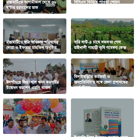
রাঙামাটিতে আগামীকাল থেকে ৩৬
বিসিএস ফিরিয়ে পাওয়া শোভন
ঘন্টার হরতালের ডাক
চাকমার হতাশার দীর্ঘশ্বাস
রাঙামাটিতে ছাত্র অধিকার পরিষদের
বারি লাউ-৪ চাষে সফলতা পেল
দোয়া ও ইফতার মাহফিল অনুষ্ঠিত
রাইখালী পাহাড়ী কৃষি গবেষণা কেন্দ্র
বিলাইছড়িতে কর্মকর্তা ও
ঈদগাঁওয়ে জিয়া খাল খনন কমসূর্চির
জনপ্রতিনিধি’র সঙ্গে জেলা প্রশাসকের
উদ্বোধন করলেন এমপি কাজল
মতবিনিময়