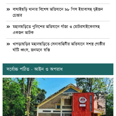
বাঘাইছড়ি থানার বিশেষ অভিযানে ৯৮ পিস ইয়াবাসহ দুইজন
গ্রেপ্তার
মহালছড়িতে পুলিশের অভিযানে গাঁজা ও মোটরসাইকেলসহ
একজন আটক
খাগড়াছড়ির মহালছড়িতে সেনাবাহিনীর অভিযানে সশস্ত্র গোষ্ঠীর
ঘাঁটি ধ্বংস, জনমনে স্বস্তি
সর্বোচ্চ পঠিত - আইন ও অপরাধ