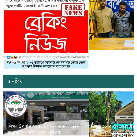
সাজেকে অপহরণের গুজব ছড়িয়ে বিভ্রান্তি
খাগড়াছড়িতে ডিবি পুলি
সৃষ্টির চেষ্টা
দুই যুবক গ্রেপ্তার
জনপ্রিয়
শিক্ষা উপবৃত্তি রেজিস্ট্রেশনের সময় বাড়াল
নির্যাতনের অপরাধে স্ত্র
রাঙামাটি পার্বত্য জেলা পরিষদ
ক্ষতিপুরণ; চাকমা রাজার