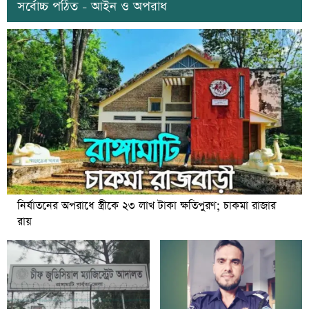
সর্বোচ্চ পঠিত - আইন ও অপরাধ
নির্যাতনের অপরাধে স্ত্রীকে ২৩ লাখ টাকা ক্ষতিপুরণ; চাকমা রাজার
রায়