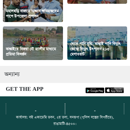
মহালছড়ি বাজারে আগুনে ক্ষতিগ্রস্তদের
কাপ্তাইয়ে তঞ্চঙ্গ্যা বর্ণমালা ও কাহিনি
পাশে উপজেলা প্রশাসন
কাব্যর ২ পুস্তকের মোড়ক উন্মোচন
লেকে পানি বৃদ্ধি: কাপ্তাই পানি বিদ্যুৎ
কাপ্তাইয়ে বিজয়া নৌ র‍্যালীর মাধ্যমে
কেন্দ্রে বিদ্যুৎ উৎপাদন ২১৩
প্রতিমা বিসর্জন
মেগাওয়াট
অন্যান্য
GET THE APP
-
-
কার্যালয়: বই একাডেমি ভবন, ২য় তলা, বনরূপা (পুলিশ বক্সের বিপরীতে),
রাঙামাটি-৪৫০০।