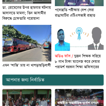
ডা. রোমেলের উপর হামলার ঘটনায়
পদোন্নতি পরীক্ষায় দেশ সেরা
আদালতে মামলা; তিন আসামীর
রাঙামাটির এটিএসআই রাহাত
বিরুদ্ধে গ্রেফতারি পরোয়ানা
অডিও ফাঁস /
দুজন শিক্ষক সরিয়ে
৮ লাখ টাকা ম্যানেজ করে দেয়ার
এমন ‘শান্তি’ চায় না খাগড়াছড়িবাসী
পরামর্শ বরকল শিক্ষা অফিসারের
আপনার জন্য নির্বাচিত
কাপ্তাইয়ে আন্তর্জাতিক দুর্যোগ প্রশমন