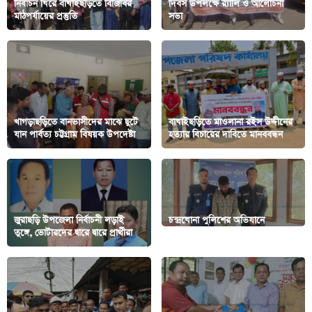
নির্বাচন ঘিরে বাঘাইছড়িতে বিজিবির
দিবস উপলক্ষে র‍্যালি ও আলোচনা
মাঠপর্যায়ের প্রস্তুতি
সভা
খাগড়াছড়িতে বানভাসীদের মাঝে ছুটে
বাঘাইছড়িতে মাওলানা রইস উদ্দীনের
যান পার্বত্য চট্টগ্রাম বিষয়ক উপদেষ্টা
হত্যার বিচারের দাবিতে মানববন্ধন
জুরাছড়ি উপজেলা নির্বাচনী লড়াই
চন্দ্রঘোনা পুলিশের অভিযানে
তুঙ্গে, ভোটারদের দ্বারে দ্বারে প্রার্থীরা
পরোয়ানাভূক্ত আসামী গ্রেফতার