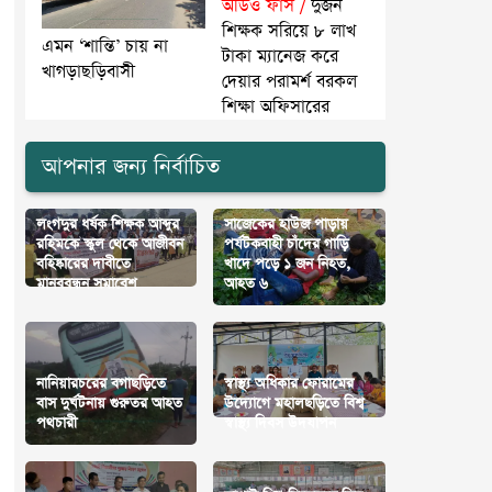
অডিও ফাঁস /
দুজন
শিক্ষক সরিয়ে ৮ লাখ
এমন ‘শান্তি’ চায় না
টাকা ম্যানেজ করে
খাগড়াছড়িবাসী
দেয়ার পরামর্শ বরকল
শিক্ষা অফিসারের
আপনার জন্য নির্বাচিত
লংগদুর ধর্ষক শিক্ষক আব্দুর
সাজেকের হাউজ পাড়ায়
রহিমকে স্কুল থেকে আজীবন
পর্যটকবাহী চাঁদের গাড়ি
বহিষ্কারের দাবীতে
খাদে পড়ে ১ জন নিহত,
মানববন্ধন সমাবেশ
আহত ৬
নানিয়ারচরের বগাছড়িতে
স্বাস্থ্য অধিকার ফোরামের
বাস দুর্ঘটনায় গুরুতর আহত
উদ্যোগে মহালছড়িতে বিশ্ব
পথচারী
স্বাস্থ্য দিবস উদযাপন