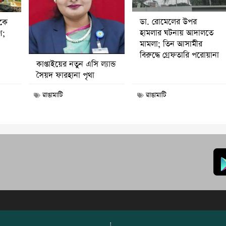
ডা. রোমেলের উপর
ীকে
হামলার ঘটনায় আদালতে
ণ;
মামলা; তিন আসামীর
বিরুদ্ধে গ্রেফতারি পরোয়ানা
কাপ্তাইয়ের নতুন এসি ল্যান্ড
সৈয়দ ফারহানা পৃথা
রাঙামাটি
রাঙামাটি