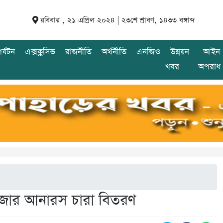
রবিবার , ২১ এপ্রিল ২০২৪ |
২৩শে শ্রাবণ, ১৪৩৩ বঙ্গাব্দ
র্যটন
এক্সক্লুসিভ
রাজনীতি
অর্থনীতি
এনজিও
উন্নয়ন
আইন 
খবর
অপরাধ
হাজার আনারস চারা বিতরণ