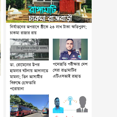
নির্যাতনের অপরাধে স্ত্রীকে ২৩ লাখ টাকা ক্ষতিপুরণ;
চাকমা রাজার রায়
পদোন্নতি পরীক্ষায় দেশ
ডা. রোমেলের উপর
সেরা রাঙামাটির
হামলার ঘটনায় আদালতে
এটিএসআই রাহাত
মামলা; তিন আসামীর
বিরুদ্ধে গ্রেফতারি
পরোয়ানা