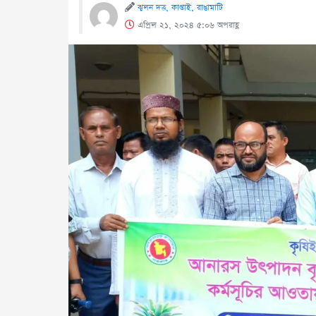
ঝুলন দত্ত, কাপ্তাই, রাঙামাটি
এপ্রিল ২১, ২০২৪ ৫:০৬ অপরাহ্ণ