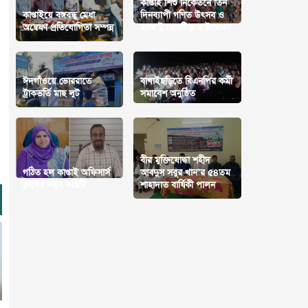
কাপ্তাই শিশু নিকেতনে তিন
কাপ্তাইয়ে বঙ্গবন্ধু মেধা
দিনব্যাপী গণিত উৎসব ও
অন্বেষণ প্রতিযোগিতা সম্পন্ন
ম্যাথ টু রোবটিক্স’র উদ্বোধন
ঈদগাঁওয়ে ভোররাতে
বাঘাইছড়িতে বিএনপির কর্মী
ট্রাকভর্তি মাছ লুট
সমাবেশ অনুষ্ঠিত
বীর মুক্তিযোদ্ধা শহীদ
গঠিত হল কাপ্তাই অফিসার্স
আবদুস সবুর খান’র ৫৪তম
ক্লাবের নতুন কমিটি
শাহাদাত বার্ষিকী পালন