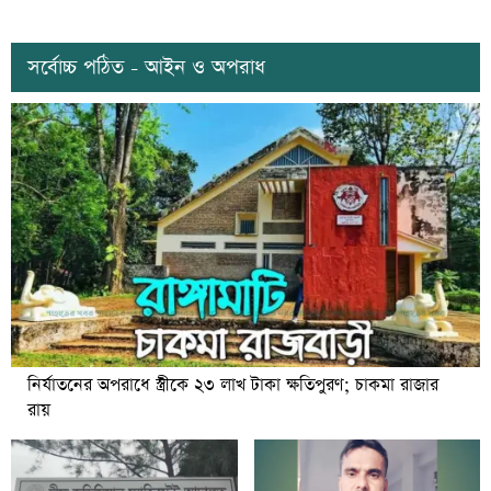
সর্বোচ্চ পঠিত - আইন ও অপরাধ
নির্যাতনের অপরাধে স্ত্রীকে ২৩ লাখ টাকা ক্ষতিপুরণ; চাকমা রাজার
রায়