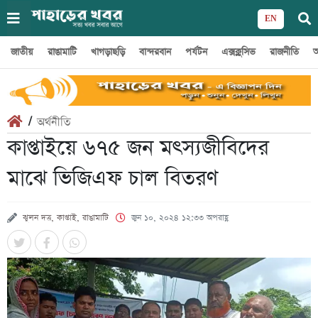
EN
জাতীয়
রাঙামাটি
খাগড়াছড়ি
বান্দরবান
পর্যটন
এক্সক্লুসিভ
রাজনীতি
অ
/
অর্থনীতি
কাপ্তাইয়ে ৬৭৫ জন মৎস্যজীবিদের
মাঝে ভিজিএফ চাল বিতরণ
ঝুলন দত্ত, কাপ্তাই, রাঙামাটি
জুন ১০, ২০২৪ ১২:৩৩ অপরাহ্ণ