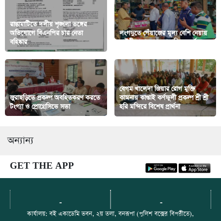
রাঙামাটিতে দলীয় শৃঙ্খলা ভঙ্গের
অভিযোগে বিএনপির চার নেতা
লংগদুতে পেঁয়াজের মূল্য বেশি নেয়ায়
বহিষ্কার
মাইনী বাজারে ২ দোকানিকে অর্থদন্ড
বেগম খালেদা জিয়ার রোগ মুক্তি
জুরাছড়িতে প্রকল্প অবহিতকরণ করতে
কামনায় কাপ্তাই কর্ণফুলী প্রকল্প শ্রী শ্রী
টংগ্যা ও প্রোগ্রেসিভে সভা
হরি মন্দিরে বিশেষ প্রার্থনা
অন্যান্য
GET THE APP
-
-
কার্যালয়: বই একাডেমি ভবন, ২য় তলা, বনরূপা (পুলিশ বক্সের বিপরীতে),