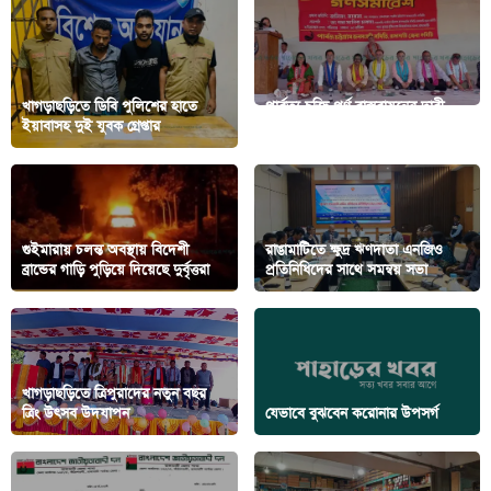
খাগড়াছড়িতে ডিবি পুলিশের হাতে
পার্বত্য চুক্তি পূর্ণ বাস্তবায়নের দাবী
ইয়াবাসহ দুই যুবক গ্রেপ্তার
জেএসএসের
গুইমারায় চলন্ত অবস্থায় বিদেশী
রাঙামাটিতে ক্ষুদ্র ঋণদাতা এনজিও
ব্রান্ডের গাড়ি পুড়িয়ে দিয়েছে দুর্বৃত্তরা
প্রতিনিধিদের সাথে সমন্বয় সভা
খাগড়াছড়িতে ত্রিপুরাদের নতুন বছর
ত্রিং উৎসব উদযাপন
যেভাবে বুঝবেন করোনার উপসর্গ