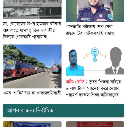
ডা. রোমেলের উপর হামলার ঘটনায়
পদোন্নতি পরীক্ষায় দেশ সেরা
আদালতে মামলা; তিন আসামীর
রাঙামাটির এটিএসআই রাহাত
বিরুদ্ধে গ্রেফতারি পরোয়ানা
অডিও ফাঁস /
দুজন শিক্ষক সরিয়ে
৮ লাখ টাকা ম্যানেজ করে দেয়ার
এমন ‘শান্তি’ চায় না খাগড়াছড়িবাসী
পরামর্শ বরকল শিক্ষা অফিসারের
আপনার জন্য নির্বাচিত