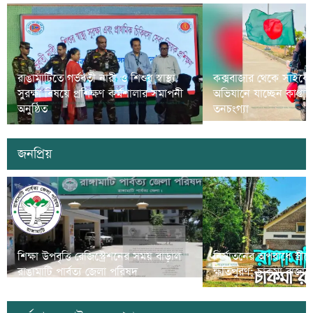
রাঙামাটিতে গর্ভবতী নারী ও শিশুর স্বাস্থ্য
কক্সবাজার থেকে সাইকে
সুরক্ষা বিষয়ে প্রশিক্ষণ কর্মশালার সমাপনী
অভিযানে যাচ্ছেন কাপ্তা
অনুষ্ঠিত
তনচংগ্যা
জনপ্রিয়
শিক্ষা উপবৃত্তি রেজিস্ট্রেশনের সময় বাড়াল
নির্যাতনের অপরাধে স্ত্র
রাঙামাটি পার্বত্য জেলা পরিষদ
ক্ষতিপুরণ; চাকমা রাজার