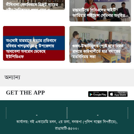
দীঘিনালা সেনানিবাসে রিক্রুট ব্যাচের
নবীন সৈনিকদের শপথ গ্রহণ ও
রাঙামাটিতে পিবিএলের আইটি
সমাপনী কুচকওয়াজ অনুষ্ঠিত
ক্যারিয়ার গাইডেন্স সেমিনার অনুষ্ঠিত
অংথোই মারমাকে হত্যার প্রতিবাদে
রবিবার খাগড়াছড়ির ৫ উপজেলায়
গুজব-উস্কানিমূলক পোস্ট হতে বিরত
আধাবেলা অবরোধ ডেকেছে
রাখতে কাউখালীতে ছাত্র সমাজের
ইউপিডিএফ
মতবিনিময় সভা
অন্যান্য
GET THE APP
-
-
কার্যালয়: বই একাডেমি ভবন, ২য় তলা, বনরূপা (পুলিশ বক্সের বিপরীতে),
রাঙামাটি-৪৫০০।