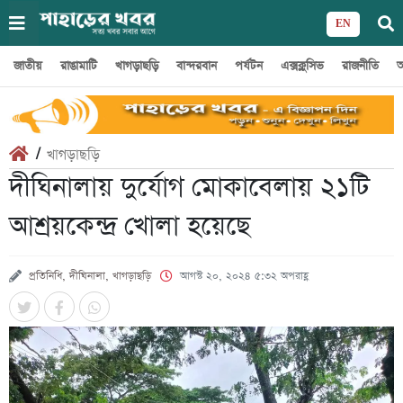
EN
জাতীয়
রাঙামাটি
খাগড়াছড়ি
বান্দরবান
পর্যটন
এক্সক্লুসিভ
রাজনীতি
অ
/
খাগড়াছড়ি
দীঘিনালায় দুর্যোগ মোকাবেলায় ২১টি
আশ্রয়কেন্দ্র খোলা হয়েছে
প্রতিনিধি, দীঘিনালা, খাগড়াছড়ি
আগস্ট ২০, ২০২৪ ৫:৩২ অপরাহ্ণ