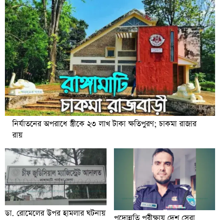
নির্যাতনের অপরাধে স্ত্রীকে ২৩ লাখ টাকা ক্ষতিপুরণ; চাকমা রাজার
রায়
ডা. রোমেলের উপর হামলার ঘটনায়
পদোন্নতি পরীক্ষায় দেশ সেরা