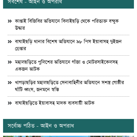
সর্বশেষ - আইন ও অপরাধ
কাপ্তাই বিজিবির অভিযানে বিলাইছড়ি থেকে পরিত্যক্ত বন্দুক
উদ্ধার
বাঘাইছড়ি থানার বিশেষ অভিযানে ৯৮ পিস ইয়াবাসহ দুইজন
গ্রেপ্তার
মহালছড়িতে পুলিশের অভিযানে গাঁজা ও মোটরসাইকেলসহ
একজন আটক
খাগড়াছড়ির মহালছড়িতে সেনাবাহিনীর অভিযানে সশস্ত্র গোষ্ঠীর
ঘাঁটি ধ্বংস, জনমনে স্বস্তি
বাঘাইছড়িতে ইয়াবাসহ মাদক ব্যবসায়ী আটক
সর্বোচ্চ পঠিত - আইন ও অপরাধ