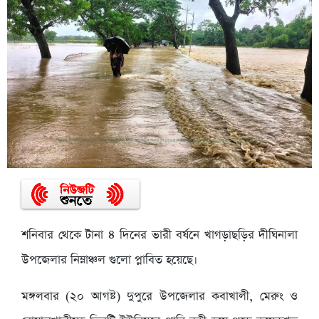
শনিবার থেকে টানা ৪ দিনের ভারী বর্ষনে খাগড়াছড়ির দীঘিনালা
উপজেলার নিম্নাঞ্চল গুলো প্লাবিত হয়েছে।
মঙ্গলবার (২০ আগষ্ট) দুপুরে উপজেলার কবাখালী, মেরুং ও