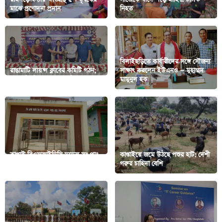
মাঝে প্রণোদনা প্রদান
নিহত
বিলাইছড়িতে কার্বারীদের সঙ্গে সৌজন্য
রাঙামাটি লায়ন্স ক্লাবের কমিটি গঠন;
সাক্ষাৎ করলেন ইউএনও — মুহাম্মদ
সভাপতি বিপ্লব সম্পাদক কিংশুক
মামুনুল হক
কাপ্তাই বিএফআইডিসি মডেল সঃ প্রাঃ
কাপ্তাইয়ে জমে উঠছে পশুর হাট: দেশী
বিদ্যালয়ে দুর্ধর্ষ চুরি
গরুর চাহিদা বেশি