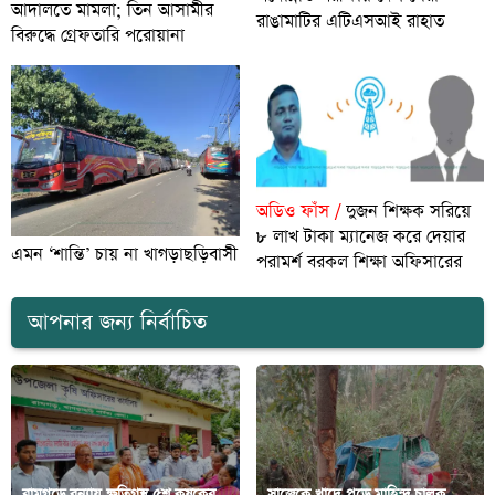
আদালতে মামলা; তিন আসামীর
রাঙামাটির এটিএসআই রাহাত
বিরুদ্ধে গ্রেফতারি পরোয়ানা
অডিও ফাঁস /
দুজন শিক্ষক সরিয়ে
৮ লাখ টাকা ম্যানেজ করে দেয়ার
এমন ‘শান্তি’ চায় না খাগড়াছড়িবাসী
পরামর্শ বরকল শিক্ষা অফিসারের
আপনার জন্য নির্বাচিত
রামগড়ে বন্যায় ক্ষতিগ্রস্থ ৫শ কৃষকের
সাজেকে খাদে পড়ে মাহিন্দ্র চালক