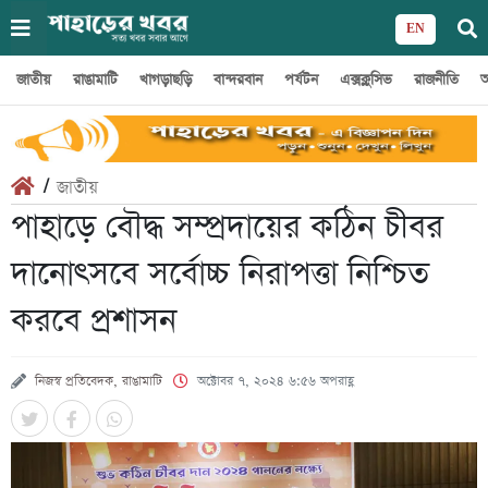
EN
জাতীয়
রাঙামাটি
খাগড়াছড়ি
বান্দরবান
পর্যটন
এক্সক্লুসিভ
রাজনীতি
অ
/
জাতীয়
পাহাড়ে বৌদ্ধ সম্প্রদায়ের কঠিন চীবর
দানোৎসবে সর্বোচ্চ নিরাপত্তা নিশ্চিত
করবে প্রশাসন
নিজস্ব প্রতিবেদক, রাঙামাটি
অক্টোবর ৭, ২০২৪ ৬:৫৬ অপরাহ্ণ