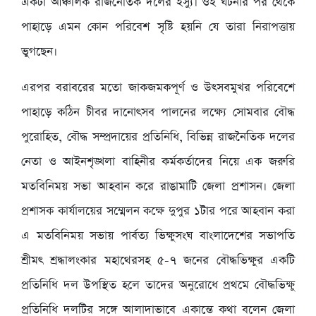
একটা আঞ্চলিক রাজনৈতিক দলের ইস্যু। ওই ঘটনার পর থেকে
পাহাড়ে এমন কোন পরিবেশ সৃষ্টি হয়নি যে তারা নিরাপত্তায়
ভুগছেন।
এরপর বরাবরের মতো জাকজমকপূর্ণ ও উৎসবমুখর পরিবেশে
পাহাড়ে কঠিন চীবর দানোৎসব পালনের লক্ষ্যে সোমবার বৌদ্ধ
পুরোহিত, বৌদ্ধ সম্প্রদায়ের প্রতিনিধি, বিভিন্ন রাজনৈতিক দলের
নেতা ও আইনশৃঙ্খলা বাহিনীর কর্মকর্তাদের নিয়ে এক জরুরি
মতবিনিময় সভা আহবান করে রাঙামাটি জেলা প্রশাসন। জেলা
প্রশাসক কার্যালয়ের সম্মেলন কক্ষে দুপুর ১টার পরে আহবান করা
এ মতবিনিময় সভায় পার্বত্য ভিক্ষুসংঘ বাংলাদেশের সভাপতি
শ্রীমৎ শ্রদ্ধালংকার মহাথেরসহ ৫-৭ জনের বৌদ্ধভিক্ষুর একটি
প্রতিনিধি দল উপস্থিত হলে তাদের অনুরোধে প্রথমে বৌদ্ধভিক্ষু
প্রতিনিধি দলটির সঙ্গে আলাদাভাবে একান্তে কথা বলেন জেলা