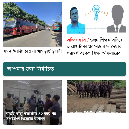
অডিও ফাঁস /
দুজন শিক্ষক সরিয়ে
৮ লাখ টাকা ম্যানেজ করে দেয়ার
এমন ‘শান্তি’ চায় না খাগড়াছড়িবাসী
পরামর্শ বরকল শিক্ষা অফিসারের
আপনার জন্য নির্বাচিত
কাপ্তাই স্বাস্থ্য কমপ্লেক্সে ৪২ বছর পর
কাপ্তাইয়ে বিজিবির অভিযানে সেগুন ও
অপারেশন থিয়েটার উদ্বোধন
গামারী কাঠ উদ্ধার