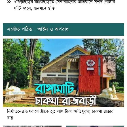
খাগড়াছড়ির মহালছড়িতে সেনাবাহিনীর অভিযানে সশস্ত্র গোষ্ঠীর
ঘাঁটি ধ্বংস, জনমনে স্বস্তি
সর্বোচ্চ পঠিত - আইন ও অপরাধ
নির্যাতনের অপরাধে স্ত্রীকে ২৩ লাখ টাকা ক্ষতিপুরণ; চাকমা রাজার
রায়