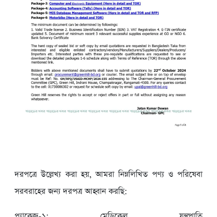
দরপত্রে উল্লেখ্য করা হয়, আমরা নিম্নলিখিত পণ্য ও পরিষেবা
সরবরাহের জন্য দরপত্র আহ্বান করছি:
প্যাকেজ-১: মেডিকেল যন্ত্রপাতি