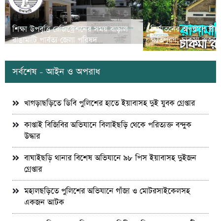
শিক্ষা উপবৃত্তি রেজিস্ট্রেশনের সময় বাড়াল
নির্যাতনের অপরাধে স্ত্র
রাঙামাটি পার্বত্য জেলা পরিষদ
ক্ষতিপুরণ; চাকমা রাজার
সর্বশেষ - আইন ও অপরাধ
খাগড়াছড়িতে ডিবি পুলিশের হাতে ইয়াবাসহ দুই যুবক গ্রেপ্তার
কাপ্তাই বিজিবির অভিযানে বিলাইছড়ি থেকে পরিত্যক্ত বন্দুক
উদ্ধার
বাঘাইছড়ি থানার বিশেষ অভিযানে ৯৮ পিস ইয়াবাসহ দুইজন
গ্রেপ্তার
মহালছড়িতে পুলিশের অভিযানে গাঁজা ও মোটরসাইকেলসহ
একজন আটক