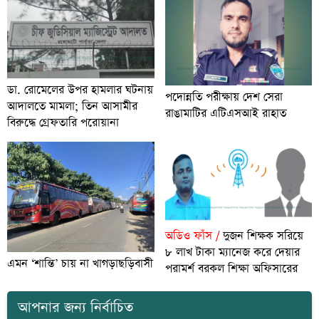
ডা. রোমেলের উপর হামলার ঘটনায়
পদোন্নতি পরীক্ষায় দেশ সেরা
আদালতে মামলা; তিন আসামীর
রাঙামাটির এটিএসআই রাহাত
বিরুদ্ধে গ্রেফতারি পরোয়ানা
অডিও ফাঁস /
দুজন শিক্ষক সরিয়ে
৮ লাখ টাকা ম্যানেজ করে দেয়ার
এমন ‘শান্তি’ চায় না খাগড়াছড়িবাসী
পরামর্শ বরকল শিক্ষা অফিসারের
আপনার জন্য নির্বাচিত