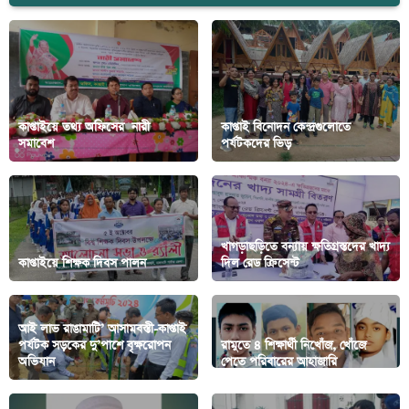
কাপ্তাইয়ে তথ্য অফিসের নারী
কাপ্তাই বিনোদন কেন্দ্রগুলোতে
সমাবেশ
পর্যটকদের ভিড়
খাগড়াছড়িতে বন্যায় ক্ষতিগ্রস্তদের খাদ্য
কাপ্তাইয়ে শিক্ষক দিবস পালন
দিল রেড ক্রিসেন্ট
আই লাভ রাঙামাটি’ আসামবস্তী-কাপ্তাই
পর্যটক সড়কের দু’পাশে বৃক্ষরোপন
রামুতে ৪ শিক্ষার্থী নিখোঁজ, খোঁজে
অভিযান
পেতে পরিবারের আহাজারি