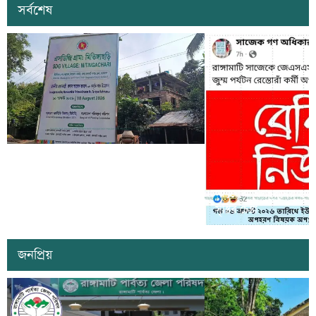
সর্বশেষ
কাল কাপ্তাইয়ের মিতিঙ্গাছড়ি ‘এসডিজি
ভিলেজ’ উদ্বোধন করবেন প্রধানমন্ত্রী তারেক
সাজেকে অপহরণের গুজব ছড়
রহমান
সৃষ্টির চেষ্টা
জনপ্রিয়