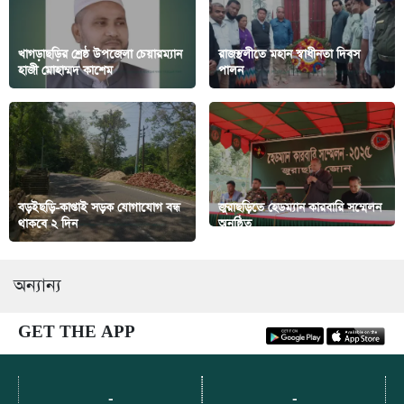
খাগড়াছড়ির শ্রেষ্ঠ উপজেলা চেয়ারম্যান
রাজস্থলীতে মহান স্বাধীনতা দিবস
হাজী মোহাম্মদ কাশেম
পালন
বড়ইছড়ি-কাপ্তাই সড়ক যোগাযোগ বন্ধ
জুরাছড়িতে হেডম্যান কারবারি সম্মেলন
থাকবে ২ দিন
অনুষ্ঠিত
অন্যান্য
GET THE APP
-
-