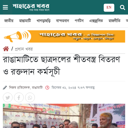
EN
জাতীয়
রাঙামাটি
খাগড়াছড়ি
বান্দরবান
পর্যটন
এক্সক্লুসিভ
রাজনীতি
অ
/
প্রধান খবর
রাঙামাটিতে ছাত্রদলের শীতবস্ত্র বিতরণ
ও রক্তদান কর্মসূচী
নিজস্ব প্রতিবেদক, রাঙামাটি
ডিসেম্বর ৩১, ২০২৪ ৭:৩৭ অপরাহ্ণ