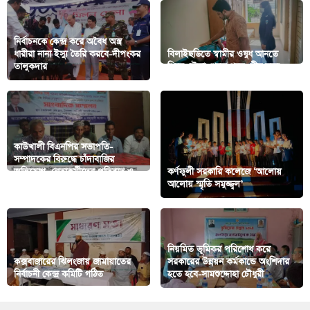
নির্বাচনকে কেন্দ্র করে অবৈধ অস্ত্র
ধারীরা নানা ইস্যু তৈরি করবে-দীপংকর
বিলাইছডিতে স্বামীর ওষুধ আনতে
তালুকদার
গিয়ে নৌকা থেকে পড়ে স্ত্রীর মৃত্যু
কাউখালী বিএনপির সভাপতি-
সম্পাদকের বিরুদ্ধে চাঁদাবাজির
অভিযোগ, নেতাকর্মীদের প্রতিবাদ ও
কর্ণফুলী সরকারি কলেজে ‘আলোয়
লিগ্যাল নোটিশ
আলোয় স্মৃতি সমুজ্জ্বল’
নিয়‌মিত ভূমিকর প‌রি‌শোধ ক‌রে
কক্সবাজারের ঝিলংজায় জামায়াতের
সরকা‌রের উন্নয়ন কর্মকা‌ন্ডে অংশিদার
নির্বাচনী কেন্দ্র কমিটি গঠিত
হতে হ‌বে-সামশুদ্দোহা চৌধুরী