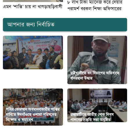
৮ লাখ টাকা ম্যানেজ করে দেয়ার
এমন ‘শান্তি’ চায় না খাগড়াছড়িবাসী
পরামর্শ বরকল শিক্ষা অফিসারের
আপনার জন্য নির্বাচিত
রুমায় ছাত্রলীগের প্রতিষ্ঠা বার্ষিকী
রাইখালীতে বন বিভাগের অভিযানে
পালন
বানরছানা উদ্ধার
পবিত্র কোরআন অবমাননাকারীর শাস্তির
দাবিতে ঈদগাঁওয়ে ওলামা পরিষদের
রাঙামাটিতে জাতীয় শোক দিবস
বিক্ষোভ ও সমাবেশ
পালনের প্রস্তুতি সভা অনুষ্ঠিত