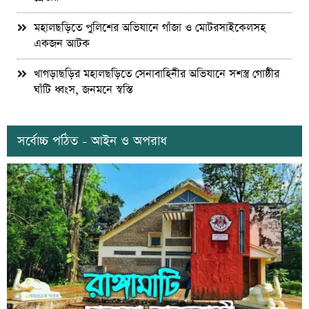
মহালছড়িতে পুলিশের অভিযানে গাঁজা ও মোটরসাইকেলসহ
একজন আটক
খাগড়াছড়ির মহালছড়িতে সেনাবাহিনীর অভিযানে সশস্ত্র গোষ্ঠীর
ঘাঁটি ধ্বংস, জনমনে স্বস্তি
সর্বোচ্চ পঠিত - আইন ও অপরাধ