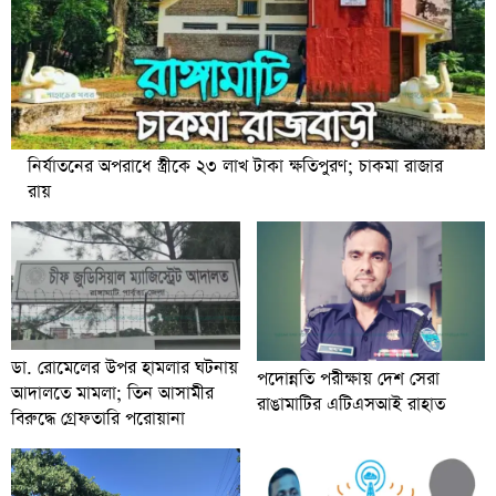
নির্যাতনের অপরাধে স্ত্রীকে ২৩ লাখ টাকা ক্ষতিপুরণ; চাকমা রাজার
রায়
ডা. রোমেলের উপর হামলার ঘটনায়
পদোন্নতি পরীক্ষায় দেশ সেরা
আদালতে মামলা; তিন আসামীর
রাঙামাটির এটিএসআই রাহাত
বিরুদ্ধে গ্রেফতারি পরোয়ানা