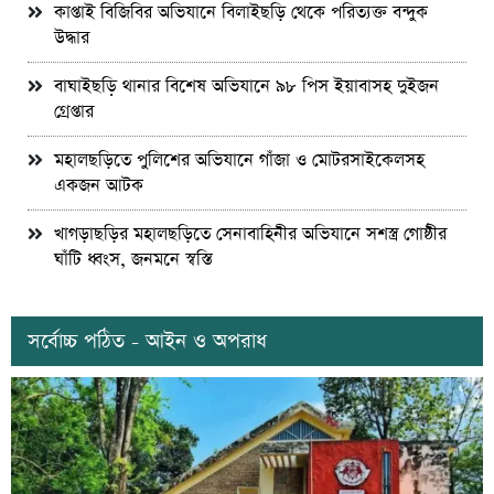
কাপ্তাই বিজিবির অভিযানে বিলাইছড়ি থেকে পরিত্যক্ত বন্দুক
উদ্ধার
বাঘাইছড়ি থানার বিশেষ অভিযানে ৯৮ পিস ইয়াবাসহ দুইজন
গ্রেপ্তার
মহালছড়িতে পুলিশের অভিযানে গাঁজা ও মোটরসাইকেলসহ
একজন আটক
খাগড়াছড়ির মহালছড়িতে সেনাবাহিনীর অভিযানে সশস্ত্র গোষ্ঠীর
ঘাঁটি ধ্বংস, জনমনে স্বস্তি
সর্বোচ্চ পঠিত - আইন ও অপরাধ