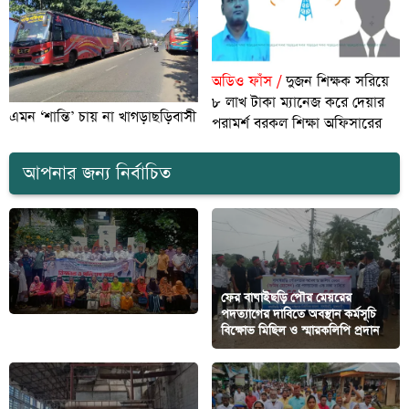
অডিও ফাঁস /
দুজন শিক্ষক সরিয়ে
৮ লাখ টাকা ম্যানেজ করে দেয়ার
এমন ‘শান্তি’ চায় না খাগড়াছড়িবাসী
পরামর্শ বরকল শিক্ষা অফিসারের
আপনার জন্য নির্বাচিত
ফের বাঘাইছড়ি পৌর মেয়রের
পদত্যাগের দাবিতে অবস্থান কর্মসূচি
কাপ্তাইয়ে বিএনপির বিক্ষোভ মিছিল
বিক্ষোভ মিছিল ও স্মারকলিপি প্রদান