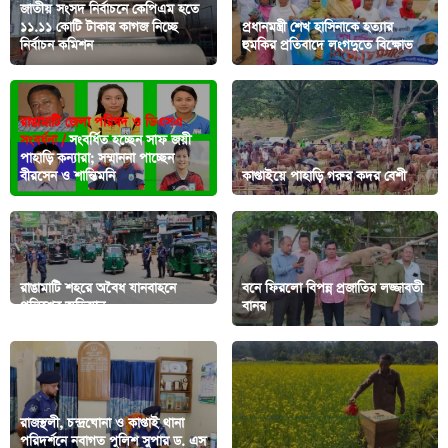
জাতীয় সংসদ নির্বাচনে কেপিএম হতে
১১.১১ কোটি টাকার কাগজ নিচ্ছে
প্রধানমন্ত্রী শেখ হাসিনাকে হত্যার
নির্বাচন কমিশন
হুমকির প্রতিবাদে লংগদুতে বিক্ষোভ
রাঙামাটি জেলা পরিষদ ও ডিএসএ
সংবর্ধনা /
সংবর্ধিত হচ্ছেন সাফ জয়ী
পাহাড়ি কন্যারা; সম্মাননা পাচ্ছেন
বীরসেন ও শান্তিমনি
কাপ্তাইয়ে পাহাড়ি গরুর কদর বেশী
রাঙামাটি শহরে অবৈধ যানবাহনে
বনে ফিরলো বিপন্ন প্রজাতির লজ্জাবতী
পুলিশের অভিযান
বানর
রাজস্থলী, চন্দ্রঘোনা ও কাপ্তাই থানা
পরিদর্শনে নবাগত পুলিশ সুপার ড. এস