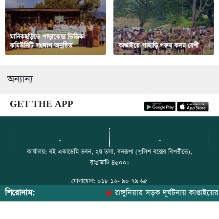
মানিকছড়িতে পাড়াকেন্দ্র ভিত্তিক
কমিউনিটি সংলাপ অনুষ্ঠিত
কাপ্তাইয়ে পাহাড়ি গরুর কদর বেশী
অন্যান্য
GET THE APP
-
-
কার্যালয়: বই একাডেমি ভবন, ২য় তলা, বনরূপা (পুলিশ বক্সের বিপরীতে),
রাঙামাটি-৪৫০০।
যোগাযোগ: ০১৮ ১২- ৯০ ৭৯ ৬৫
শিরোনাম:
রাঙ্গুনিয়ায় সড়ক দূর্ঘটনায় কাপ্তাইয়ের ই
ইমেইল: paharerkhabor@gmail.com
ফেসবুক: https://web.facebook.com/paharerkhabor