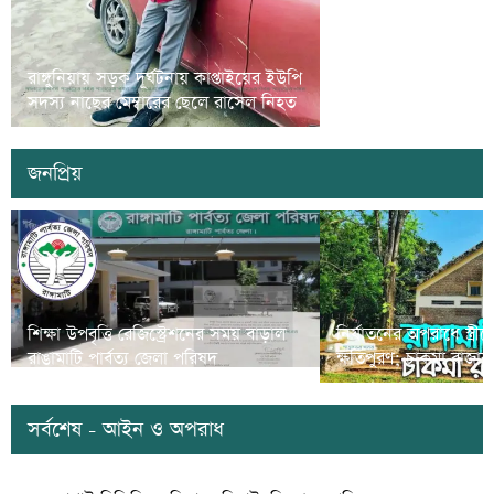
রাঙামাটিতে গর্ভবতী নারী ও
রাঙ্গুনিয়ায় সড়ক দূর্ঘটনায় কাপ্তাইয়ের ইউপি
সুরক্ষা বিষয়ে প্রশিক্ষণ 
সদস্য নাছের মেম্বারের ছেলে রাসেল নিহত
অনুষ্ঠিত
জনপ্রিয়
শিক্ষা উপবৃত্তি রেজিস্ট্রেশনের সময় বাড়াল
নির্যাতনের অপরাধে স্ত্র
রাঙামাটি পার্বত্য জেলা পরিষদ
ক্ষতিপুরণ; চাকমা রাজার
সর্বশেষ - আইন ও অপরাধ