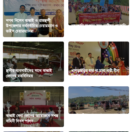
শপথ নিলেন কাপ্তাই ও রাজস্থলী
উপজেলার নবনির্বাচিত চেয়ারম্যান ও
ভ্রাতৃঘাতি সংঘাত বন্ধে দাবীতে পানছড়ি
ভাইস চেয়ারম্যানরা
সংঘাত প্রতিরোধ কমিটির বিক্ষোভ
স্থানীয় ব্যবসায়ীদের সাথে কাপ্তাই
খাগড়াছড়ির হার না মানা নারী বীনা
জোনের মতবিনিময়
ত্রিপুরা
কাপ্তাই সেনা জোনের আয়োজনে সশস্ত্র
বাঘাইছড়িতে ৩৯ ভোটকেন্দ্রে গেল
বাহিনী দিবস পালন
নির্বাচনি সরঞ্জাম