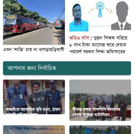
অডিও ফাঁস /
দুজন শিক্ষক সরিয়ে
৮ লাখ টাকা ম্যানেজ করে দেয়ার
এমন ‘শান্তি’ চায় না খাগড়াছড়িবাসী
পরামর্শ বরকল শিক্ষা অফিসারের
আপনার জন্য নির্বাচিত
কাপ্তাইয়ে আলোচিত সুমি হত্যা, প্রধান
সীমান্ত রক্ষার পাশাপাশি মানবতার
আসামি মহিবুল গ্রেপ্তার
সেবায় বাবুছড়া ব্যাটালিয়ন