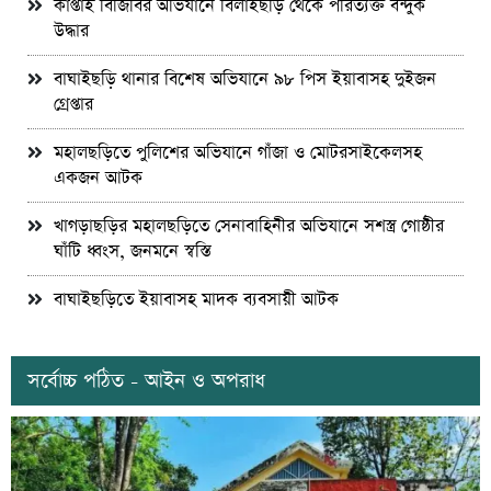
কাপ্তাই বিজিবির অভিযানে বিলাইছড়ি থেকে পরিত্যক্ত বন্দুক
উদ্ধার
বাঘাইছড়ি থানার বিশেষ অভিযানে ৯৮ পিস ইয়াবাসহ দুইজন
গ্রেপ্তার
মহালছড়িতে পুলিশের অভিযানে গাঁজা ও মোটরসাইকেলসহ
একজন আটক
খাগড়াছড়ির মহালছড়িতে সেনাবাহিনীর অভিযানে সশস্ত্র গোষ্ঠীর
ঘাঁটি ধ্বংস, জনমনে স্বস্তি
বাঘাইছড়িতে ইয়াবাসহ মাদক ব্যবসায়ী আটক
সর্বোচ্চ পঠিত - আইন ও অপরাধ