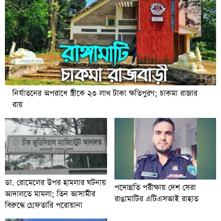
নির্যাতনের অপরাধে স্ত্রীকে ২৩ লাখ টাকা ক্ষতিপুরণ; চাকমা রাজার
রায়
ডা. রোমেলের উপর হামলার ঘটনায়
পদোন্নতি পরীক্ষায় দেশ সেরা
আদালতে মামলা; তিন আসামীর
রাঙামাটির এটিএসআই রাহাত
বিরুদ্ধে গ্রেফতারি পরোয়ানা