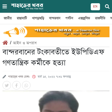
EN
জাতীয়
রাঙামাটি
খাগড়াছড়ি
বান্দরবান
পর্যটন
এক্সক্লুসিভ
রাজনীতি
অ
/
আইন ও অপরাধ
বান্দরবানের টংকাবতীতে ইউপিডিএফ
গণতান্ত্রিক কর্মীকে হত্যা
পাহাড়ের খবর ডেস্ক।
মার্চ ১৫, ২০২২ ৭:৩১ অপরাহ্ণ