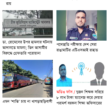
রায়
ডা. রোমেলের উপর হামলার ঘটনায়
পদোন্নতি পরীক্ষায় দেশ সেরা
আদালতে মামলা; তিন আসামীর
রাঙামাটির এটিএসআই রাহাত
বিরুদ্ধে গ্রেফতারি পরোয়ানা
অডিও ফাঁস /
দুজন শিক্ষক সরিয়ে
৮ লাখ টাকা ম্যানেজ করে দেয়ার
এমন ‘শান্তি’ চায় না খাগড়াছড়িবাসী
পরামর্শ বরকল শিক্ষা অফিসারের