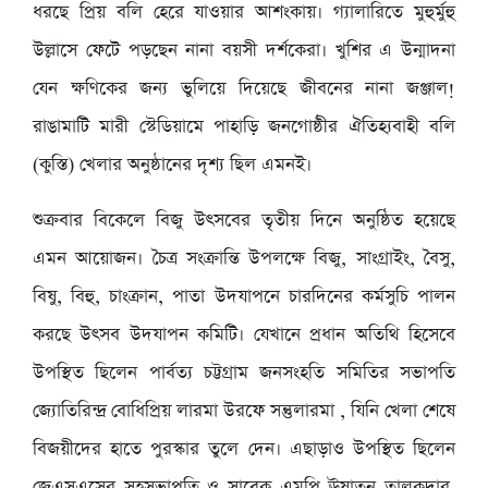
ধরছে প্রিয় বলি হেরে যাওয়ার আশংকায়। গ্যালারিতে মুহুর্মুহু
উল্লাসে ফেটে পড়ছেন নানা বয়সী দর্শকেরা। খুশির এ উন্মাদনা
যেন ক্ষণিকের জন্য ভুলিয়ে দিয়েছে জীবনের নানা জঞ্জাল!
রাঙামাটি মারী স্টেডিয়ামে পাহাড়ি জনগোষ্ঠীর ঐতিহ্যবাহী বলি
(কুস্তি) খেলার অনুষ্ঠানের দৃশ্য ছিল এমনই।
শুক্রবার বিকেলে বিজু উৎসবের তৃতীয় দিনে অনুষ্ঠিত হয়েছে
এমন আয়োজন। চৈত্র সংক্রান্তি উপলক্ষে বিজু, সাংগ্রাইং, বৈসু,
বিষু, বিহু, চাংক্রান, পাতা উদযাপনে চারদিনের কর্মসুচি পালন
করছে উৎসব উদযাপন কমিটি। যেখানে প্রধান অতিথি হিসেবে
উপস্থিত ছিলেন পার্বত্য চট্টগ্রাম জনসংহতি সমিতির সভাপতি
জ্যোতিরিন্দ্র বোধিপ্রিয় লারমা উরফে সন্তুলারমা , যিনি খেলা শেষে
বিজয়ীদের হাতে পুরস্কার তুলে দেন। এছাড়াও উপস্থিত ছিলেন
জেএসএসের সহসভাপতি ও সাবেক এমপি ঊষাতন তালুকদার,