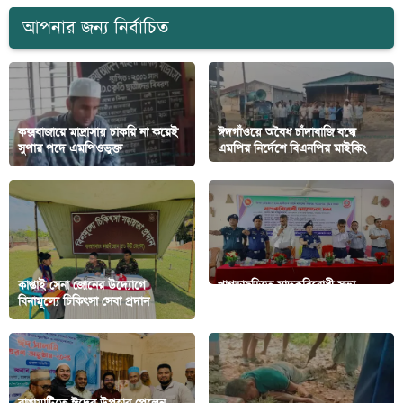
আপনার জন্য নির্বাচিত
কক্সবাজারে মাদ্রাসায় চাকরি না করেই
ঈদগাঁওয়ে অবৈধ চাঁদাবাজি বন্ধে
সুপার পদে এমপিওভুক্ত
এমপির নির্দেশে বিএনপির মাইকিং
কাপ্তাই সেনা জোনের উদ্যোগে
খাগড়াছড়িতে মাদকবিরোধী সভা
বিনামূল্যে চিকিৎসা সেবা প্রদান
অনুষ্ঠিত