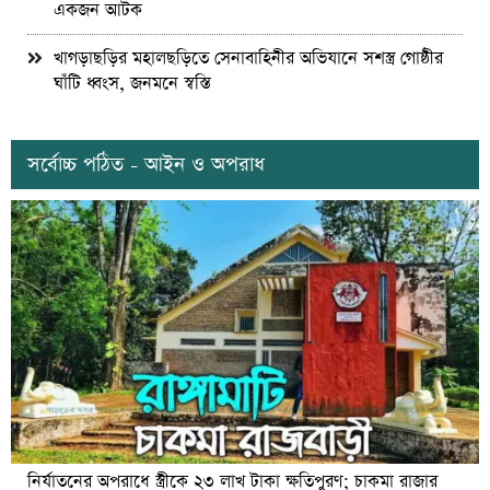
একজন আটক
খাগড়াছড়ির মহালছড়িতে সেনাবাহিনীর অভিযানে সশস্ত্র গোষ্ঠীর
ঘাঁটি ধ্বংস, জনমনে স্বস্তি
সর্বোচ্চ পঠিত - আইন ও অপরাধ
নির্যাতনের অপরাধে স্ত্রীকে ২৩ লাখ টাকা ক্ষতিপুরণ; চাকমা রাজার