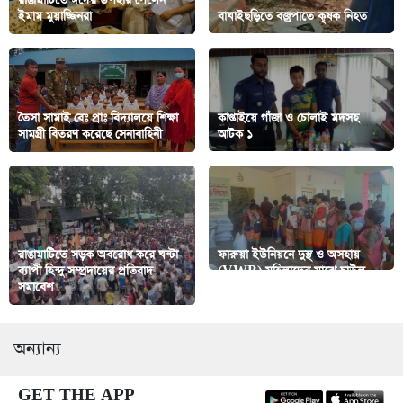
রাঙামাটিতে ঈদের উপহার পেলেন
ইমাম মুয়াজ্জিনরা
বাঘাইছড়িতে বজ্রপাতে কৃষক নিহত
তৈসা সামাই বেঃ প্রাঃ বিদ্যালয়ে শিক্ষা
কাপ্তাইয়ে গাঁজা ও চোলাই মদসহ
সামগ্রী বিতরণ করেছে সেনাবাহিনী
আটক ১
রাঙামাটিতে সড়ক অবরোধ করে ঘন্টা
ফারুয়া ইউনিয়নে দুস্থ ও অসহায়
ব্যাপী হিন্দু সম্প্রদায়ের প্রতিবাদ
(VWB) মহিলাদের মাঝে চাউল
সমাবেশ
বিতরণ
অন্যান্য
GET THE APP