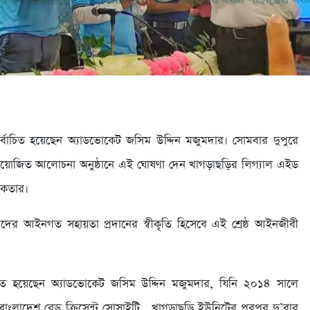
্বাচিত হয়েছেন অ্যাডভোকেট জসিম উদ্দিন মজুমদার। সোমবার দুপুরে
জিত আলোচনা অনুষ্ঠানে এই ঘোষণা দেন খাগড়াছড়ির লিগ্যাল এইড
আকতার।
থীদের আইনগত সহায়তা প্রদানের স্বীকৃতি হিসেবে এই শ্রেষ্ঠ আইনজীবী
বাচিত হয়েছেন অ্যাডভোকেট জসিম উদ্দিন মজুমদার, যিনি ২০১৪ সালে
াংলাদেশ রেড ক্রিসেন্ট সোসাইটি, খাগড়াছড়ি ইউনিটের পরপর দু’বার