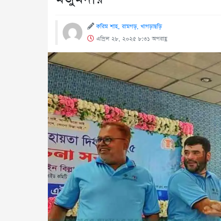
করিম শাহ, রামগড়, খাগড়াছড়ি
এপ্রিল ২৮, ২০২৫ ৮:৩১ অপরাহ্ণ