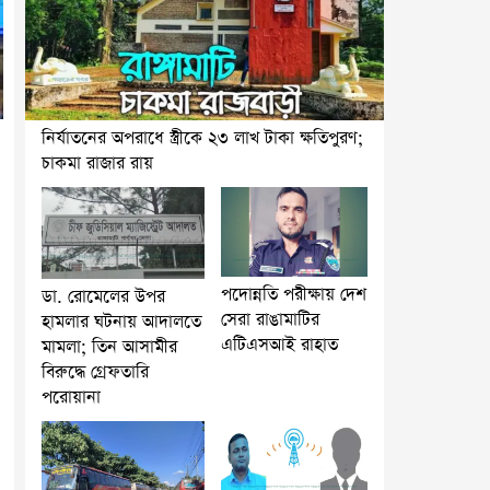
নির্যাতনের অপরাধে স্ত্রীকে ২৩ লাখ টাকা ক্ষতিপুরণ;
চাকমা রাজার রায়
পদোন্নতি পরীক্ষায় দেশ
ডা. রোমেলের উপর
সেরা রাঙামাটির
হামলার ঘটনায় আদালতে
এটিএসআই রাহাত
মামলা; তিন আসামীর
বিরুদ্ধে গ্রেফতারি
পরোয়ানা