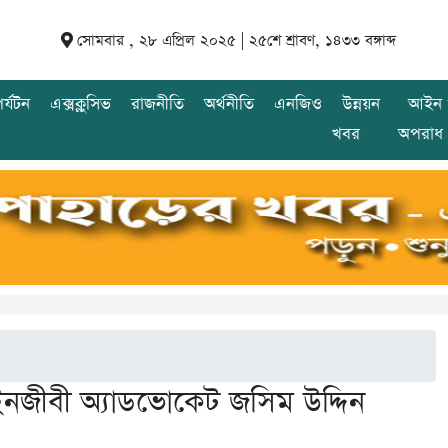
সোমবার , ২৮ এপ্রিল ২০২৫ |
২৫শে শ্রাবণ, ১৪৩৩ বঙ্গাব্দ
র্যটন
এক্সক্লুসিভ
রাজনীতি
অর্থনীতি
এনজিও
উন্নয়ন
আইন 
খবর
অপরাধ
আইনজীবী অ্যাডভোকেট জসিম উদ্দিন