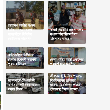
ত্রয়োদশ জাতীয় সংসদ
নির্বাচন সামনে রেখে
কাপ্তাই সরকারি জায়গা জবর
রাজস্থলীতে বিজিবির
দখলে বাঁধা দিতে গিয়ে
ভোটকেন্দ্র পরিদর্শন
মহিলাসহ আহত-৬
কাউখালীতে ডিজিটাল
মেলার উদ্ভাবনী সমাপনী
জেলা পর্যায়ে আস্থা প্রকল্পের
পুরস্কার বিতরণ
পরামর্শ সভা অনুষ্ঠিত
জীবনের ঝুঁকি নিয়ে পাহাড়ে
বান্দরবানে যৌথবাহিনী
বিশ্ববিদ্যালয় প্রতিষ্ঠার
অভিযানে দুই কেএনএফ
দায়িত্ব নিয়েছিলেন প্রয়াত
সদস্য নিহত
প্রদানেন্দু বিকাশ চাকমা