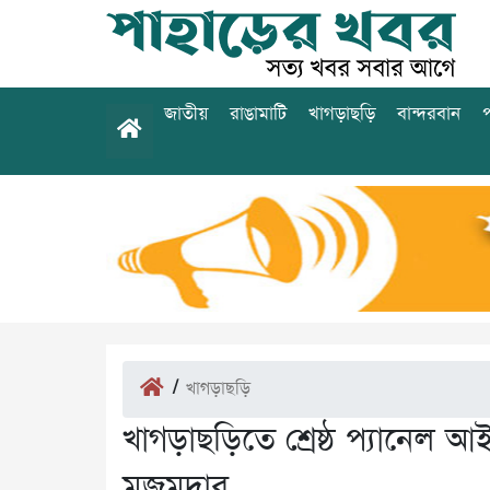
জাতীয়
রাঙামাটি
খাগড়াছড়ি
বান্দরবান
প
/
খাগড়াছড়ি
খাগড়াছড়িতে শ্রেষ্ঠ প্যানেল 
মজুমদার