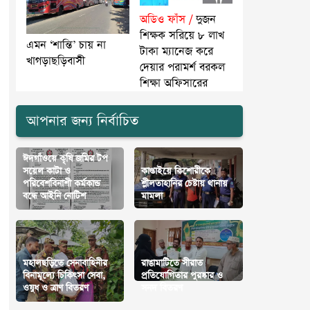
অডিও ফাঁস /
দুজন
শিক্ষক সরিয়ে ৮ লাখ
এমন ‘শান্তি’ চায় না
টাকা ম্যানেজ করে
খাগড়াছড়িবাসী
দেয়ার পরামর্শ বরকল
শিক্ষা অফিসারের
আপনার জন্য নির্বাচিত
ঈদগাঁওয়ে কৃষি জমির টপ
সয়েল কাটা ও
কাপ্তাইয়ে কিশোরীকে
পরিবেশবিনাশী কর্মকান্ড
শ্লীলতাহানির চেষ্টায় থানায়
বন্ধে আইনি নোটিশ
মামলা
মহালছড়িতে সেনাবাহিনীর
রাঙামাটিতে সীরাত
বিনামূল্যে চিকিৎসা সেবা,
প্রতিযোগিতার পুরষ্কার ও
ওষুধ ও ত্রাণ বিতরণ
সনদ বিতরণ