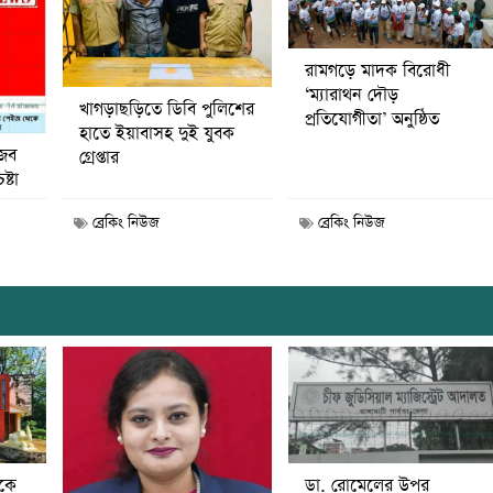
রামগড়ে মাদক বিরোধী
‘ম্যারাথন দৌড়
খাগড়াছড়িতে ডিবি পুলিশের
প্রতিযোগীতা’ অনুষ্ঠিত
হাতে ইয়াবাসহ দুই যুবক
জব
গ্রেপ্তার
ষ্টা
ব্রেকিং নিউজ
ব্রেকিং নিউজ
ডা. রোমেলের উপর
ীকে