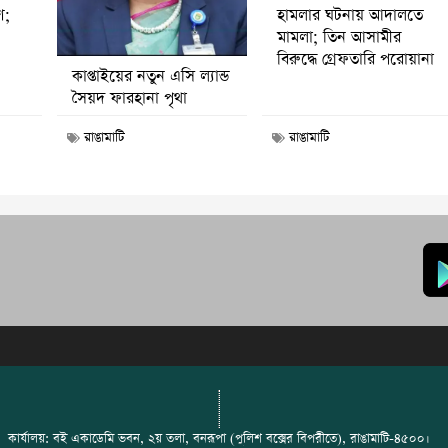
হামলার ঘটনায় আদালতে
ণ;
মামলা; তিন আসামীর
বিরুদ্ধে গ্রেফতারি পরোয়ানা
কাপ্তাইয়ের নতুন এসি ল্যান্ড
সৈয়দ ফারহানা পৃথা
রাঙামাটি
রাঙামাটি
কার্যালয়: বই একাডেমি ভবন, ২য় তলা, বনরূপা (পুলিশ বক্সের বিপরীতে), রাঙামাটি-৪৫০০।