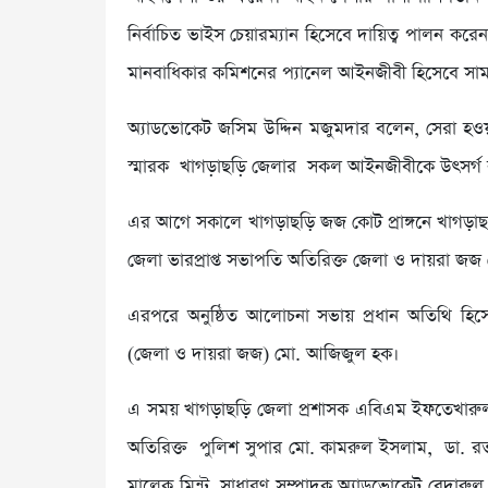
নির্বাচিত ভাইস চেয়ারম্যান হিসেবে দায়িত্ব পালন কর
মানবাধিকার কমিশনের প্যানেল আইনজীবী হিসেবে সামা
অ্যাডভোকেট জসিম উদ্দিন মজুমদার বলেন, সেরা হওয়াট
স্মারক খাগড়াছড়ি জেলার সকল আইনজীবীকে উৎসর্গ
এর আগে সকালে খাগড়াছড়ি জজ কোট প্রাঙ্গনে খাগড়া
জেলা ভারপ্রাপ্ত সভাপতি অতিরিক্ত জেলা ও দায়রা জজ মো
এরপরে অনুষ্ঠিত আলোচনা সভায় প্রধান অতিথি হিসেবে
(জেলা ও দায়রা জজ) মো. আজিজুল হক।
এ সময় খাগড়াছড়ি জেলা প্রশাসক এবিএম ইফতেখারুল ইসল
অতিরিক্ত পুলিশ সুপার মো. কামরুল ইসলাম, ডা. 
মালেক মিন্টু, সাধারণ সম্পাদক অ্যাডভোকেট বেদারু