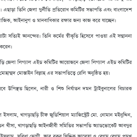
েন। এছাড়া তিনি জেলা দুর্নীতি প্রতিরোধ কমিটির সভাপতি এবং বাংলাদেশ
জিক, আইনানুগ ও মানবাধিকার রক্ষার জন্য কাজ করে যাচ্ছেন।
া সত্যিই আনন্দের। তিনি কর্মের স্বীকৃতি হিসেবে পাওয়া এই সম্মাননা
 করেন।
ছড়ি জেলা লিগ্যাল এইড কমিটির আয়োজনে জেলা লিগ্যাল এইড কমিটির
হাম্মদ মোস্তাইন বিল্লাহ এর সভাপতিত্বে রেলি অনুষ্ঠিত হয়।
 উপিস্থত ছিলেন, নারী ও শিশু নির্যাতন দমন ট্রাইবুনালের বিচারক
াম, খাগড়াছড়ি চীফ জুডিশিয়াল ম্যাজিস্ট্রেট মো. নোমান মইনুদ্দিন,
রতন খীসা, খাগড়াছড়ি আইনজীবী সমিতির সভাপতি অ্যাডভোকেট আবদুর
ল ইসলাম, সুবিধা ভোগী আবু বকর সিদ্দিক আলেয়া ও বেগম বেগম প্রমুখ