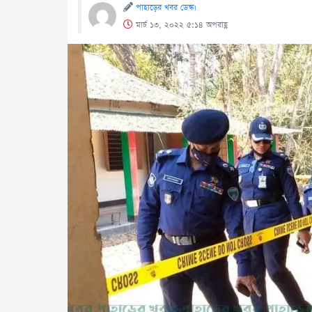
পাহাড়ের খবর ডেস্ক।
মার্চ ১৩, ২০২২ ৫:১৪ অপরাহ্ণ