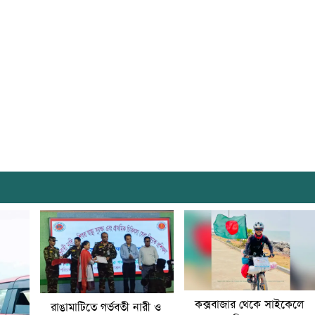
কক্সবাজার থেকে সাইকেলে
রাঙামাটিতে গর্ভবতী নারী ও