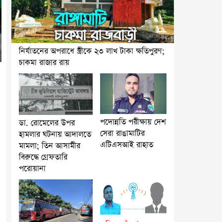
নির্যাতনের অপরাধে স্ত্রীকে ২৩ লাখ টাকা ক্ষতিপুরণ;
চাকমা রাজার রায়
পদোন্নতি পরীক্ষায় দেশ
ডা. রোমেলের উপর
সেরা রাঙামাটির
হামলার ঘটনায় আদালতে
এটিএসআই রাহাত
মামলা; তিন আসামীর
বিরুদ্ধে গ্রেফতারি
পরোয়ানা