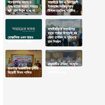
সচেতনতার অভাব ও
কাপ্তাইয়ে ঈদ এ মিলাদুন্নবী
কুসংস্কারের কারণে পাহাড়ে
উপলক্ষ্যে আজিমুশশান
কুষ্ঠ রোগ নির্মূল হচ্ছে না
মিলাদ মাহফিল অনুষ্ঠিত
বাঘাইছড়িতে বন্যার্তদের
মাঝে পার্বত্য উপদেষ্টা সহ
মোস্তাফিজ এখন আরও
জেলা প্রশাসন ও পুলিশ’র
ভালো বোলার: রোডস
ত্রান বিতরণ
রাঙামাটির ঐতিহ্য, সংস্কৃতি
রামগড়ে আন্তর্জাতিক দুর্নীতি
ও বৈশিষ্ট্য নিয়ে গ্রন্থ প্রকাশে
বিরোধী দিবস পালিত
মতবিনিময় সভা