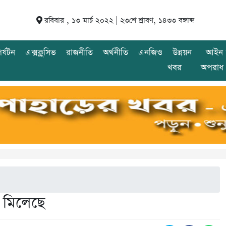
রবিবার , ১৩ মার্চ ২০২২ |
২৩শে শ্রাবণ, ১৪৩৩ বঙ্গাব্দ
র্যটন
এক্সক্লুসিভ
রাজনীতি
অর্থনীতি
এনজিও
উন্নয়ন
আইন 
খবর
অপরাধ
য় মিলেছে