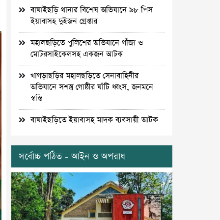
বাঘাইছড়ি থানার বিশেষ অভিযানে ৯৮ পিস
ইয়াবাসহ দুইজন গ্রেপ্তার
মহালছড়িতে পুলিশের অভিযানে গাঁজা ও
মোটরসাইকেলসহ একজন আটক
খাগড়াছড়ির মহালছড়িতে সেনাবাহিনীর
অভিযানে সশস্ত্র গোষ্ঠীর ঘাঁটি ধ্বংস, জনমনে
স্বস্তি
বাঘাইছড়িতে ইয়াবাসহ মাদক ব্যবসায়ী আটক
সর্বোচ্চ পঠিত - আইন ও অপরাধ