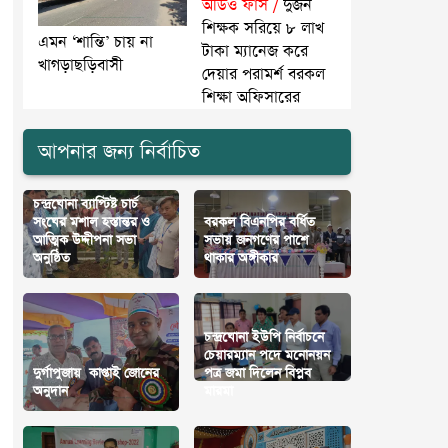
অডিও ফাঁস /
দুজন
শিক্ষক সরিয়ে ৮ লাখ
এমন ‘শান্তি’ চায় না
টাকা ম্যানেজ করে
খাগড়াছড়িবাসী
দেয়ার পরামর্শ বরকল
শিক্ষা অফিসারের
আপনার জন্য নির্বাচিত
চন্দ্রঘোনা ব্যাপ্টিষ্ট চার্চ
সংঘের মশাল হস্তান্তর ও
বরকল বিএনপির বর্ধিত
আত্মিক উদ্দীপনা সভা
সভায় জনগণের পাশে
অনুষ্ঠিত
থাকার অঙ্গীকার
চন্দ্রঘোনা ইউপি নির্বাচনে
চেয়ারম্যান পদে মনোনয়ন
দুর্গাপুজায় কাপ্তাই জোনের
পত্র জমা দিলেন বিপ্লব
অনুদান
মারমা