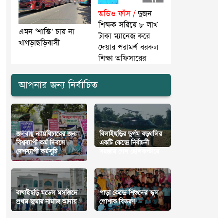
অডিও ফাঁস /
দুজন
শিক্ষক সরিয়ে ৮ লাখ
এমন ‘শান্তি’ চায় না
টাকা ম্যানেজ করে
খাগড়াছড়িবাসী
দেয়ার পরামর্শ বরকল
শিক্ষা অফিসারের
আপনার জন্য নির্বাচিত
জলবায়ু ন্যায়বিচারের জন্য
বিলাইছড়ির দুর্গম বড়থলির
বিশ্বব্যাপী কর্ম দিবসে
একটি কেন্দ্রে নির্বাচনী
দেশব্যাপী কর্মসূচি
সরঞ্জাম গেল হেলিকপ্টারে
বাঘাইছড়ি মডেল মসজিদে
পাড়া কেন্দ্রে শিশুদের স্কুল
প্রথম জুমার নামাজ আদায়
পোশাক বিতরণ