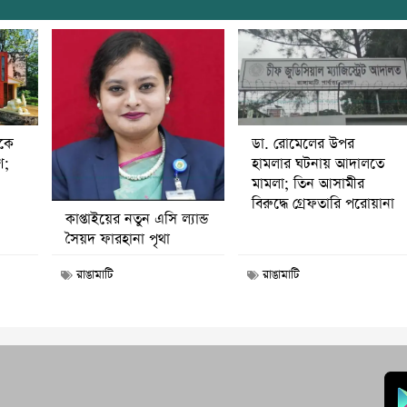
ডা. রোমেলের উপর
ীকে
হামলার ঘটনায় আদালতে
ণ;
মামলা; তিন আসামীর
বিরুদ্ধে গ্রেফতারি পরোয়ানা
কাপ্তাইয়ের নতুন এসি ল্যান্ড
সৈয়দ ফারহানা পৃথা
রাঙামাটি
রাঙামাটি