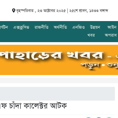
বৃহস্পতিবার , ২৩ অক্টোবর ২০২৫ |
২৫শে শ্রাবণ, ১৪৩৩ বঙ্গাব্দ
র্যটন
এক্সক্লুসিভ
রাজনীতি
অর্থনীতি
এনজিও
উন্নয়ন
আইন 
খবর
অপরাধ
 চাঁদা কালেক্টর আটক