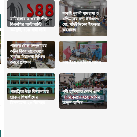
কাপ্তাই নূরানী মাদরাসা ও
মাটিরাঙ্গায় আওয়ামী লীগ-
এতিমদের জন্য ইউএনও
বিএনপির পাল্টাপাল্টি
মো: মহিউদ্দিনের ইফতার
কর্মসুচী, ১৪৪ ধারা জারি
আয়োজন
পাহাড়ে বৌদ্ধ সম্প্রদায়ের
কঠিন চীবর দানোৎসবে
সর্বোচ্চ নিরাপত্তা নিশ্চিত
করবে প্রশাসন
কাপ্তাইয়ে যুব দিবস পালন
পাহাড়িকা উচ্চ বিদ্যালয়ের
খুনী হাসিনাকে দেশে এনে
প্রাক্তন শিক্ষার্থীদের
বিচার করতে হবে: আমির
মিলনমেলা ২৮ ডিসেম্বর
আব্দুল আলিম