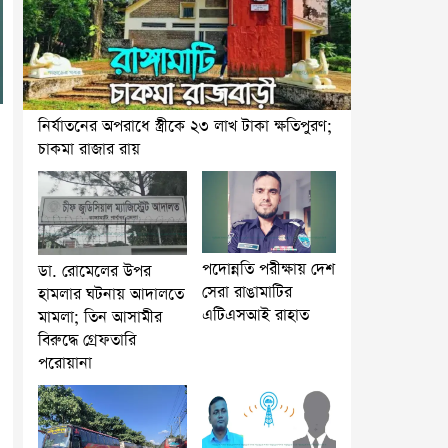
নির্যাতনের অপরাধে স্ত্রীকে ২৩ লাখ টাকা ক্ষতিপুরণ;
চাকমা রাজার রায়
পদোন্নতি পরীক্ষায় দেশ
ডা. রোমেলের উপর
সেরা রাঙামাটির
হামলার ঘটনায় আদালতে
এটিএসআই রাহাত
মামলা; তিন আসামীর
বিরুদ্ধে গ্রেফতারি
পরোয়ানা