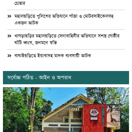
গ্রেপ্তার
মহালছড়িতে পুলিশের অভিযানে গাঁজা ও মোটরসাইকেলসহ
একজন আটক
খাগড়াছড়ির মহালছড়িতে সেনাবাহিনীর অভিযানে সশস্ত্র গোষ্ঠীর
ঘাঁটি ধ্বংস, জনমনে স্বস্তি
বাঘাইছড়িতে ইয়াবাসহ মাদক ব্যবসায়ী আটক
সর্বোচ্চ পঠিত - আইন ও অপরাধ