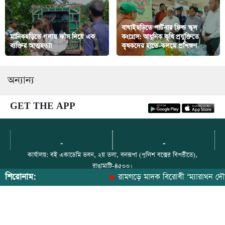
বাঘাইছড়িতে পার্টনার ফিল্ড স্কুল
মানিকছড়িতে গলায় ফাঁস দিয়ে এক
কংগ্রেস: আধুনিক কৃষি প্রযুক্তিতে
ব্যক্তির আত্মহত্যা
কৃষকদের হাতে-কলমে প্রশিক্ষণ
অন্যান্য
GET THE APP
-
-
কার্যালয়: বই একাডেমি ভবন, ২য় তলা, বনরূপা (পুলিশ বক্সের বিপরীতে),
রাঙামাটি-৪৫০০।
শিরোনাম:
রামগড়ে মাদক বিরোধী ‘ম্যারাথন দৌড় প্রত
যোগাযোগ: ০১৮ ১২- ৯০ ৭৯ ৬৫
ইমেইল: paharerkhabor@gmail.com
ফেসবুক: https://web.facebook.com/paharerkhabor