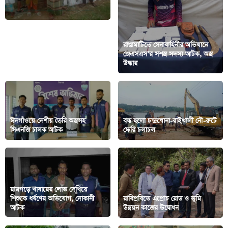
রাঙামাটিতে সেনাবাহিনীর অভিযানে
বাঘাইছিতে বন্যায় ক্ষতিগ্রস্ত মানুষের
জেএসএস’র সশস্ত্র সদস্য আটক, অস্ত্র
মাঝে পার্বত্য কাব্যের ত্রাণ বিতরণ
উদ্ধার
ঈদগাঁওয়ে দেশীয় তৈরি অস্ত্রসহ
বন্ধ হলো চন্দ্রঘোনা-রাইখালী নৌ-রুটে
সিএনজি চালক আটক
ফেরি চলাচল
রামগড়ে খাবারের লোভ দেখিয়ে
শিশুকে ধর্ষণের অভিযোগ, দোকানী
রাবিপ্রবিতে এপ্রোচ রোড ও ভূমি
আটক
উন্নয়ন কাজের উদ্বোধন