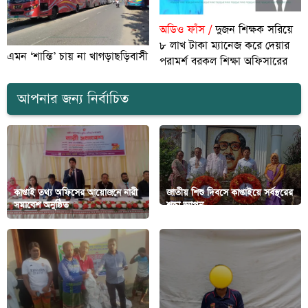
অডিও ফাঁস /
দুজন শিক্ষক সরিয়ে
৮ লাখ টাকা ম্যানেজ করে দেয়ার
এমন ‘শান্তি’ চায় না খাগড়াছড়িবাসী
পরামর্শ বরকল শিক্ষা অফিসারের
আপনার জন্য নির্বাচিত
কাপ্তাই তথ্য অফিসের আয়োজনে নারী
জাতীয় শিশু দিবসে কাপ্তাইয়ে সর্বস্থরের
সমাবেশ অনুষ্ঠিত
শ্রদ্ধা জ্ঞাপন