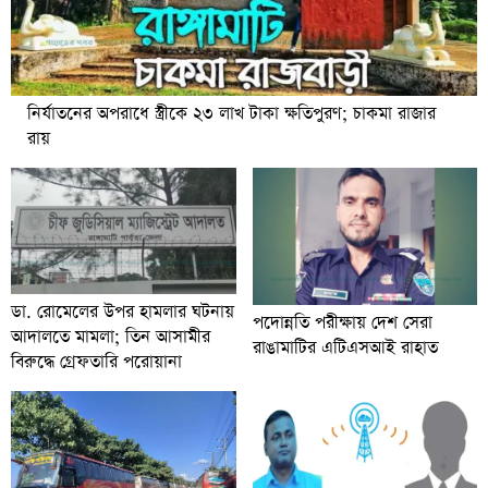
নির্যাতনের অপরাধে স্ত্রীকে ২৩ লাখ টাকা ক্ষতিপুরণ; চাকমা রাজার
রায়
ডা. রোমেলের উপর হামলার ঘটনায়
পদোন্নতি পরীক্ষায় দেশ সেরা
আদালতে মামলা; তিন আসামীর
রাঙামাটির এটিএসআই রাহাত
বিরুদ্ধে গ্রেফতারি পরোয়ানা