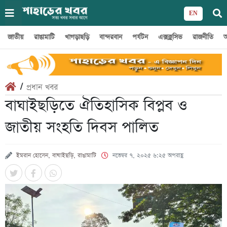
EN
জাতীয়
রাঙামাটি
খাগড়াছড়ি
বান্দরবান
পর্যটন
এক্সক্লুসিভ
রাজনীতি
অ
/
প্রধান খবর
বাঘাইছড়িতে ঐতিহাসিক বিপ্লব ও
জাতীয় সংহতি দিবস পালিত
ইমরান হোসেন, বাঘাইছড়ি, রাঙামাটি
নভেম্বর ৭, ২০২৫ ৬:২৫ অপরাহ্ণ