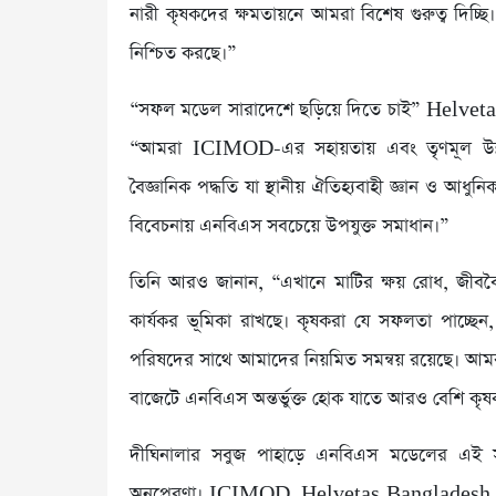
নারী কৃষকদের ক্ষমতায়নে আমরা বিশেষ গুরুত্ব দিচ্ছ
নিশ্চিত করছে।”
“সফল মডেল সারাদেশে ছড়িয়ে দিতে চাই” Helvetas 
“আমরা ICIMOD-এর সহায়তায় এবং তৃণমূল উন্নয়
বৈজ্ঞানিক পদ্ধতি যা স্থানীয় ঐতিহ্যবাহী জ্ঞান ও আধুনিক
বিবেচনায় এনবিএস সবচেয়ে উপযুক্ত সমাধান।”
তিনি আরও জানান, “এখানে মাটির ক্ষয় রোধ, জীববৈচিত্
কার্যকর ভূমিকা রাখছে। কৃষকরা যে সফলতা পাচ্ছেন
পরিষদের সাথে আমাদের নিয়মিত সমন্বয় রয়েছে। আ
বাজেটে এনবিএস অন্তর্ভুক্ত হোক যাতে আরও বেশি কৃ
দীঘিনালার সবুজ পাহাড়ে এনবিএস মডেলের এই সফল
অনুপ্রেরণা। ICIMOD, Helvetas Bangladesh এবং ত