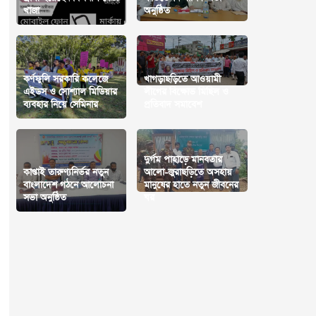
খাজা
অনুষ্ঠিত
কর্ণফুলি সরকারি কলেজে
খাগড়াছড়িতে আওয়ামী
এইডস ও সোশ্যাল মিডিয়ার
লীগের বিক্ষোভ মিছিল ও
ব্যবহার নিয়ে সেমিনার
প্রতিবাদ সমাবেশ
দুর্গম পাহাড়ে মানবতার
কাপ্তাই তারুণ্যনির্ভর নতুন
আলো-জুরাছড়িতে অসহায়
বাংলাদেশ গঠনে আলোচনা
মানুষের হাতে নতুন জীবনের
সভা অনুষ্ঠিত
ঘর