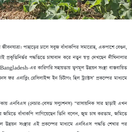
 জীবনযাত্রা। পাহাড়ের ঢালে সবুজ বাঁধাকপির সমারোহ, একপাশে বেগুন,
াই প্রকৃতিনির্ভর পদ্ধতিতে চাষাবাদ করে নতুন স্বপ্ন দেখছেন দীঘিনালার
adesh-এর কারিগরি সহায়তায় তৃণমূল উন্নয়ন সংস্থা বাস্তবায়িত
 এনাব্লিং রেসিলাইন্স ইন চিটাগং হিল ট্র্যাক্টস’ প্রকল্পের মাধ্যমে
াকায় এনবিএস (নেচার-বেসড সল্যুশনস) “রাসায়নিক সার ছাড়াই এখন
র জমিতে বাঁধাকপি লাগিয়েছেন তিনি বলেন, জুম চাষ করতাম, জমিতে
ূল উন্নয়ন সংস্থার এই প্রকল্পের মাধ্যমে এনবিএস পদ্ধতি শেখার পর