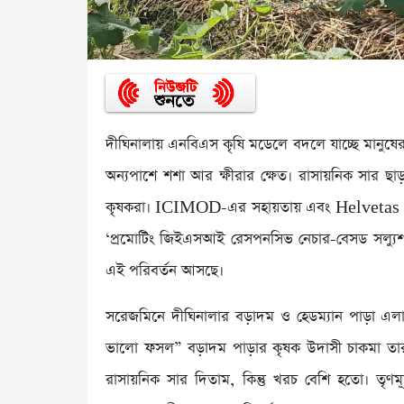
দীঘিনালায় এনবিএস কৃষি মডেলে বদলে যাচ্ছে মানুষের
অন্যপাশে শশা আর ক্ষীরার ক্ষেত। রাসায়নিক সার ছাড়
কৃষকরা। ICIMOD-এর সহায়তায় এবং Helvetas Bangl
‘প্রমোটিং জিইএসআই রেসপনসিভ নেচার-বেসড সল্যুশনস ফর
এই পরিবর্তন আসছে।
সরেজমিনে দীঘিনালার বড়াদম ও হেডম্যান পাড়া এল
ভালো ফসল” বড়াদম পাড়ার কৃষক উদাসী চাকমা তা
রাসায়নিক সার দিতাম, কিন্তু খরচ বেশি হতো। তৃণম