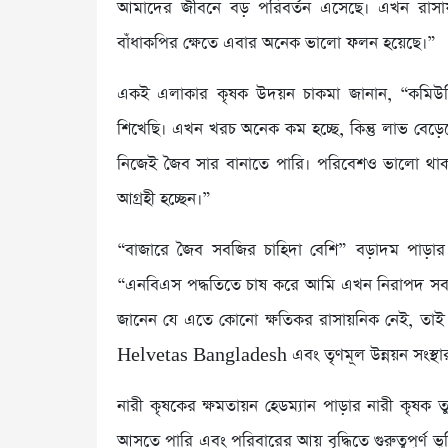
আমাদের জীবনে বড় পরিবর্তন এসেছে। এখন রাসায়ন
বাঁধাকপির ক্ষেতে এবার অনেক ভালো ফলন হয়েছে।”
একই এলাকার কৃষক উদয়ন চাকমা জানান, “কমিউনিটি
শিখেছি। এখন খরচ অনেক কম হচ্ছে, কিন্তু লাভ বেড
নিজেই জৈব সার বানাতে পারি। পরিবেশও ভালো থাক
আগ্রহী হচ্ছেন।”
“বাজারে জৈব সবজির চাহিদা বেশি” বড়াদম পাড়ার ক
“এনবিএস পদ্ধতিতে চাষ করে আমি এখন নিরাপদ সবজ
জানেন যে এতে কোনো ক্ষতিকর রাসায়নিক নেই, তাই
Helvetas Bangladesh এবং তৃণমূল উন্নয়ন সংস্থার 
নারী কৃষকের ক্ষমতায়ন হেডম্যান পাড়ার নারী কৃষক
আসতে পারি এবং পরিবারের আয় বৃদ্ধিতে গুরুত্বপূর্ণ ভ