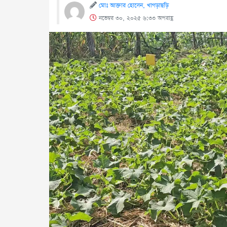
মোঃ আক্তার হোসেন, খাগড়াছড়ি
নভেম্বর ৩০, ২০২৫ ৬:৩৩ অপরাহ্ণ