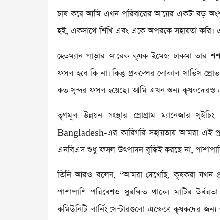
চাষ করে আমি এখন পরিবারের আয়ের একটা বড় অংশ য
হই, একসাথে শিখি এবং একে অপরকে সহায়তা করি। এটা শু
হেডম্যান পাড়ার আরেক কৃষক ইমেজ চাকমা তার শশা 
ফসল হবে কি না। কিন্তু প্রকল্পের লোকাল সার্ভিস প্র
কত সুন্দর ফসল হয়েছে। আমি এখন অন্য কৃষকদেরও এই 
তৃণমূল উন্নয়ন সংস্থার প্রোগ্রাম ম্যানেজার
Bangladesh-এর কারিগরি সহায়তায় আমরা এই প্রকল্পের
এনবিএস শুধু ফসল উৎপাদন বৃদ্ধিই করছে না, পাশাপাশি জ
তিনি আরও বলেন, “আমরা দেখেছি, কৃষকরা যখন প্রকৃ
পাশাপাশি পরিবেশও সুরক্ষিত থাকে। মাটির উর্বরতা ব
কমিউনিটি লার্নিং সেন্টারগুলো এক্ষেত্রে কৃষকদের জন্য