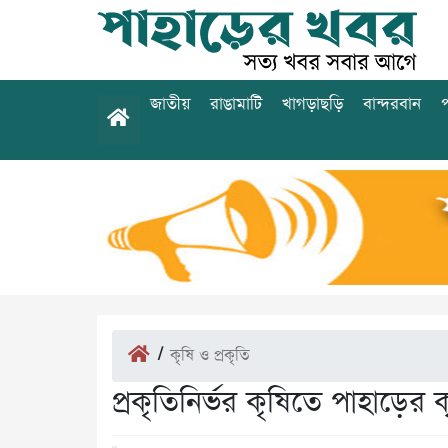
জাতীয়
রাঙামাটি
খাগড়াছড়ি
বান্দরবান
প
/
কৃষি ও প্রকৃতি
প্রকৃতিনির্ভর কৃষিতে পাহাড়