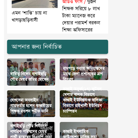
অডিও ফাঁস /
দুজন
শিক্ষক সরিয়ে ৮ লাখ
এমন ‘শান্তি’ চায় না
টাকা ম্যানেজ করে
খাগড়াছড়িবাসী
দেয়ার পরামর্শ বরকল
শিক্ষা অফিসারের
আপনার জন্য নির্বাচিত
রামগড়ে বন্যায় ক্ষতিগ্রস্তদের
দায়িত্ব নিলেন বাঘাইছড়ি
মাঝে জেলা প্রশাসকের ত্রাণ
পৌর মেয়র জমির হোসেন
বিতরণ
কাপ্তাই অনূর্ধ্ব(১৭) ফুটবল
খেলায় বালক বিভাগে
দেশসেরা অনলাইন
কাপ্তাই ইউনিয়ন ও বালিকা
পারফর্মার হলেন কাপ্তাইয়ের
বিভাগে রাইখালী ইউনিয়ন
শিক্ষক রওশন শরীফ তানি
চ্যাম্পিয়ন
বাঘাইছড়ি পৌর নির্বাচনে
নাগরিক পরিষদের মেয়র
কাপ্তাই ইসলামিক
প্রার্থী হয়েছেন বিএনপি নেতা
ফাউন্ডেশন মাসিক সভা