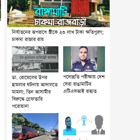
নির্যাতনের অপরাধে স্ত্রীকে ২৩ লাখ টাকা ক্ষতিপুরণ;
চাকমা রাজার রায়
পদোন্নতি পরীক্ষায় দেশ
ডা. রোমেলের উপর
সেরা রাঙামাটির
হামলার ঘটনায় আদালতে
এটিএসআই রাহাত
মামলা; তিন আসামীর
বিরুদ্ধে গ্রেফতারি
পরোয়ানা