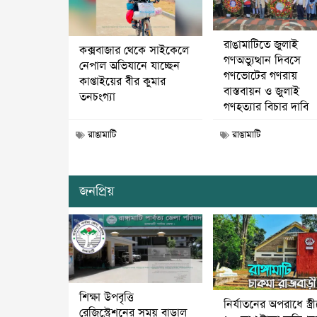
রাঙামাটিতে জুলাই
কক্সবাজার থেকে সাইকেলে
গণঅভ্যুত্থান দিবসে
নেপাল অভিযানে যাচ্ছেন
গণভোটের গণরায়
কাপ্তাইয়ের বীর কুমার
বাস্তবায়ন ও জুলাই
তনচংগ্যা
গণহত্যার বিচার দাবি
রাঙামাটি
রাঙামাটি
জনপ্রিয়
শিক্ষা উপবৃত্তি
নির্যাতনের অপরাধে স্ত্র
রেজিস্ট্রেশনের সময় বাড়াল