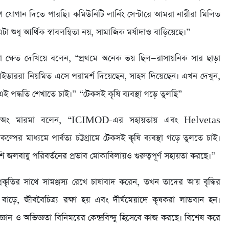
োগান দিতে পারছি। কমিউনিটি লার্নিং সেন্টারে আমরা নারীরা মিলিত
ধু আর্থিক স্বাবলম্বিতা নয়, সামাজিক মর্যাদাও বাড়িয়েছে।”
ক্ষেত দেখিয়ে বলেন, “প্রথমে অনেক ভয় ছিল—রাসায়নিক সার ছাড়া
োভাইডাররা নিয়মিত এসে পরামর্শ দিয়েছেন, সাহস দিয়েছেন। এখন দেখুন,
পদ্ধতি শেখাতে চাই।” “টেকসই কৃষি ব্যবস্থা গড়ে তুলছি”
 সুইচিং অং মারমা বলেন, “ICIMOD-এর সহায়তায় এবং Helvetas
 মাধ্যমে পার্বত্য চট্টগ্রামে টেকসই কৃষি ব্যবস্থা গড়ে তুলতে চাই।
লবায়ু পরিবর্তনের প্রভাব মোকাবিলায়ও গুরুত্বপূর্ণ সহায়তা করছে।”
তির সাথে সামঞ্জস্য রেখে চাষাবাদ করেন, তখন তাদের আয় বৃদ্ধির
াড়ে, জীববৈচিত্র্য রক্ষা হয় এবং দীর্ঘমেয়াদে কৃষকরা লাভবান হন।
 জ্ঞান ও অভিজ্ঞতা বিনিময়ের কেন্দ্রবিন্দু হিসেবে কাজ করছে। বিশেষ করে