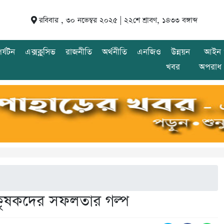
রবিবার , ৩০ নভেম্বর ২০২৫ |
২২শে শ্রাবণ, ১৪৩৩ বঙ্গাব্দ
র্যটন
এক্সক্লুসিভ
রাজনীতি
অর্থনীতি
এনজিও
উন্নয়ন
আইন 
খবর
অপরাধ
ের কৃষকদের সফলতার গল্প