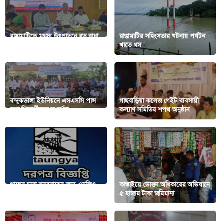
রাঙামাটিতে মৎস্য উৎপাদনে বড় বাধা
রাঙামাটির সহিংসতার ঘটনায় পর্যটন
বিএফডিসি- কাজল তালুকদার
খাতে ধস
বন্দুকভাঙ্গা ইউনিয়নে এসএসসি পাস
গাছবাড়িয়া কলেজ গেইট ব্যবসায়ী
করা শিক্ষার্থীদের সংবর্ধনা
কল্যাণ সমিতির শপথ অনুষ্ঠান
গাছের চারা সরবরাহের জন্য এনজিও
কাপ্তাইয়ে ভোক্তা অধিকারের অভিযানে
‘টংগ্যা’র দরপত্র বিজ্ঞপ্তি
৫ হাজার টাকা জরিমানা