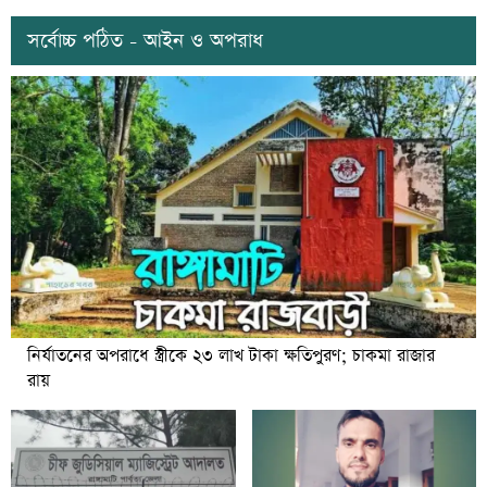
সর্বোচ্চ পঠিত - আইন ও অপরাধ
নির্যাতনের অপরাধে স্ত্রীকে ২৩ লাখ টাকা ক্ষতিপুরণ; চাকমা রাজার
রায়