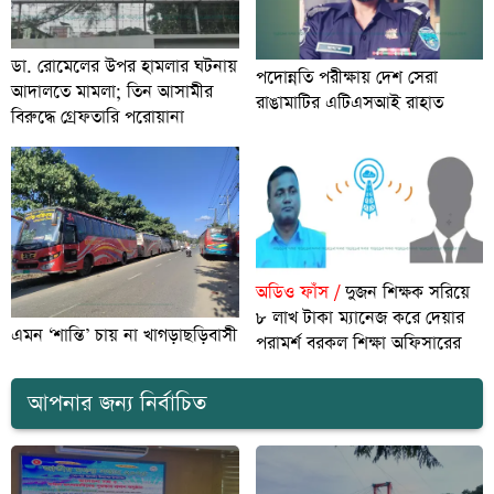
ডা. রোমেলের উপর হামলার ঘটনায়
পদোন্নতি পরীক্ষায় দেশ সেরা
আদালতে মামলা; তিন আসামীর
রাঙামাটির এটিএসআই রাহাত
বিরুদ্ধে গ্রেফতারি পরোয়ানা
অডিও ফাঁস /
দুজন শিক্ষক সরিয়ে
৮ লাখ টাকা ম্যানেজ করে দেয়ার
এমন ‘শান্তি’ চায় না খাগড়াছড়িবাসী
পরামর্শ বরকল শিক্ষা অফিসারের
আপনার জন্য নির্বাচিত