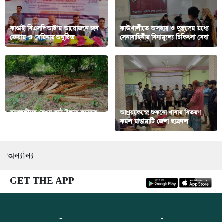
কাপ্তাই বিএসপিআই’র আয়োজনে জব
কাউখালীতে অসহায় ও দুস্থদের মধ্যে
ফেয়ার ও সেমিনার অনুষ্ঠিত
সেনাবাহিনীর বিনামূল্যে চিকিৎসা সেবা
রাজস্থলীতে সেগুন কাঠ উদ্ধার করেছে
আশ্রয়কেন্দ্রে শুকনো খাবার বিতরণ
সেনাবাহিনী।
করল রাঙামাটি জেলা ছাত্রদল
অন্যান্য
GET THE APP
-
-