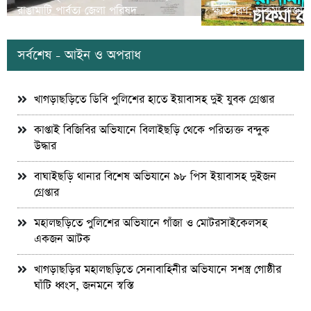
রাঙামাটি পার্বত্য জেলা পরিষদ
ক্ষতিপুরণ; চাকমা রাজার
সর্বশেষ - আইন ও অপরাধ
খাগড়াছড়িতে ডিবি পুলিশের হাতে ইয়াবাসহ দুই যুবক গ্রেপ্তার
কাপ্তাই বিজিবির অভিযানে বিলাইছড়ি থেকে পরিত্যক্ত বন্দুক
উদ্ধার
বাঘাইছড়ি থানার বিশেষ অভিযানে ৯৮ পিস ইয়াবাসহ দুইজন
গ্রেপ্তার
মহালছড়িতে পুলিশের অভিযানে গাঁজা ও মোটরসাইকেলসহ
একজন আটক
খাগড়াছড়ির মহালছড়িতে সেনাবাহিনীর অভিযানে সশস্ত্র গোষ্ঠীর
ঘাঁটি ধ্বংস, জনমনে স্বস্তি