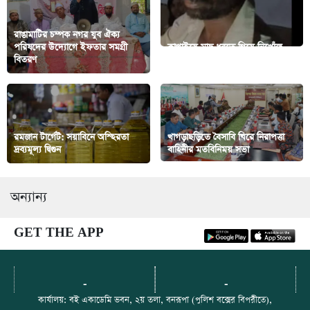
রাঙামাটির চম্পক নগর যুব ঐক্য
পরিষদের উদ্যোগে ইফতার সমগ্রী
কাপ্তাইয়ে মাছ ধরতে গিয়ে নিখোঁজ
বিতরণ
জেলে
রমজান টার্গেট: সয়াবিনে অস্হিরতা
খাগড়াছড়িতে বৈসাবি ঘিরে নিরাপত্তা
দ্রব্যমূল্য দ্বিগুন
বাহিনীর মতবিনিময় সভা
অন্যান্য
GET THE APP
-
-
কার্যালয়: বই একাডেমি ভবন, ২য় তলা, বনরূপা (পুলিশ বক্সের বিপরীতে),