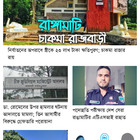
নির্যাতনের অপরাধে স্ত্রীকে ২৩ লাখ টাকা ক্ষতিপুরণ; চাকমা রাজার
রায়
ডা. রোমেলের উপর হামলার ঘটনায়
পদোন্নতি পরীক্ষায় দেশ সেরা
আদালতে মামলা; তিন আসামীর
রাঙামাটির এটিএসআই রাহাত
বিরুদ্ধে গ্রেফতারি পরোয়ানা