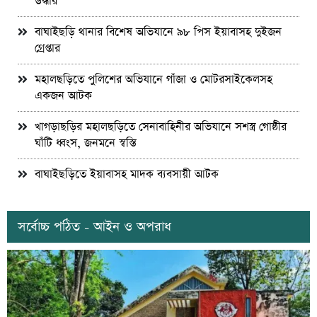
উদ্ধার
বাঘাইছড়ি থানার বিশেষ অভিযানে ৯৮ পিস ইয়াবাসহ দুইজন
গ্রেপ্তার
মহালছড়িতে পুলিশের অভিযানে গাঁজা ও মোটরসাইকেলসহ
একজন আটক
খাগড়াছড়ির মহালছড়িতে সেনাবাহিনীর অভিযানে সশস্ত্র গোষ্ঠীর
ঘাঁটি ধ্বংস, জনমনে স্বস্তি
বাঘাইছড়িতে ইয়াবাসহ মাদক ব্যবসায়ী আটক
সর্বোচ্চ পঠিত - আইন ও অপরাধ