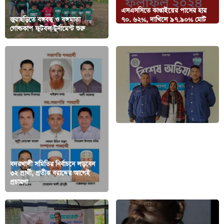
এসএসসিতে কাপ্তাইয়ের পাসের হার
জুরাছড়িতে বঙ্গবন্ধু ও বঙ্গমাতা
৭০. ৬২%, দাখিলে ৯৭.৯০% মোট
গোল্ডকাপ ফুটবল টুর্নামেন্ট শুরু
জিপিএ-৫ পেয়েছে ৬১ জন
বদরখালী সমিতির নির্বাচনে লড়বেন
৩২ প্রার্থী, প্রতীক বরাদ্দের আগেই
ঈদগাঁওয়ে বন মামলার সাজাপ্রাপ্ত
প্রচারণা
আসামি গ্রেপ্তার