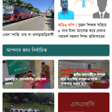
অডিও ফাঁস /
দুজন শিক্ষক সরিয়ে
৮ লাখ টাকা ম্যানেজ করে দেয়ার
এমন ‘শান্তি’ চায় না খাগড়াছড়িবাসী
পরামর্শ বরকল শিক্ষা অফিসারের
আপনার জন্য নির্বাচিত
রাঙামাটিতে আরন্যক ফাউন্ডেশনের
সেমিনার /
স্থানীয় জনগোষ্ঠীকে সম্পৃক্ত
জুরাছড়িতে সেনাবাহিনীর মেডিকেল
করে সংরক্ষিত বনাঞ্চলগুলোকে
ক্যাম্প
পুনরুদ্ধার করতে হবে