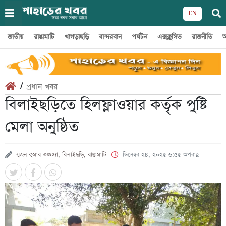
EN
জাতীয়
রাঙামাটি
খাগড়াছড়ি
বান্দরবান
পর্যটন
এক্সক্লুসিভ
রাজনীতি
অ
/
প্রধান খবর
বিলাইছড়িতে হিলফ্লাওয়ার কর্তৃক পুষ্টি
মেলা অনুষ্ঠিত
সুজন কুমার তঞ্চঙ্গ্যা, বিলাইছড়ি, রাঙামাটি
ডিসেম্বর ২৪, ২০২৫ ৬:৫৫ অপরাহ্ণ