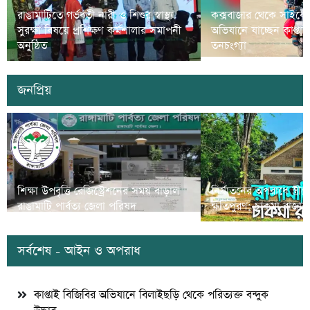
রাঙামাটিতে গর্ভবতী নারী ও শিশুর স্বাস্থ্য
কক্সবাজার থেকে সাইকে
সুরক্ষা বিষয়ে প্রশিক্ষণ কর্মশালার সমাপনী
অভিযানে যাচ্ছেন কাপ্তা
অনুষ্ঠিত
তনচংগ্যা
জনপ্রিয়
শিক্ষা উপবৃত্তি রেজিস্ট্রেশনের সময় বাড়াল
নির্যাতনের অপরাধে স্ত্র
রাঙামাটি পার্বত্য জেলা পরিষদ
ক্ষতিপুরণ; চাকমা রাজার
সর্বশেষ - আইন ও অপরাধ
কাপ্তাই বিজিবির অভিযানে বিলাইছড়ি থেকে পরিত্যক্ত বন্দুক