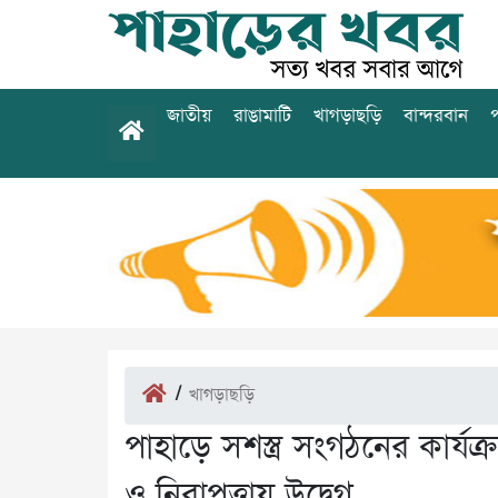
জাতীয়
রাঙামাটি
খাগড়াছড়ি
বান্দরবান
প
/
খাগড়াছড়ি
পাহাড়ে সশস্ত্র সংগঠনের কার্যক্র
ও নিরাপত্তায় উদ্বেগ