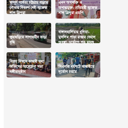
সম্পূর্ণ পার্বত্য চট্টগ্রাম গড়তে
এখন অপশক্তি ও
নৌকার বিকল্প নেই-কুজেন্দ্র
অশান্তমুক্ত- প্রতিমন্ত্রী কুজেন্দ্র
লাল ত্রিপুরা
লাল ত্রিপুরা এমপি
বাঙ্গালহালিয়ার ধুলিয়া-
জুরাছড়িতে লাগামহীন ভাড়া
মুসলিম পাড়া রাস্তার বেহাল
বৃদ্ধি
অবস্থা: দুর্ভোগে শত মানুষ
বিজয় দিবসে কাপ্তাই তথ্য
অফিসের আলোচনা সভা
সিএনজি ধর্মঘটে কাপ্তাইয়ে
সঙ্গীতানুষ্ঠান
দূর্ভোগ চরমে