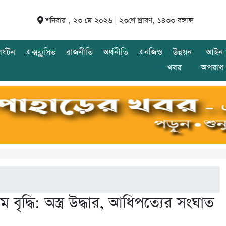
শনিবার , ২৩ মে ২০২৬ |
২৩শে শ্রাবণ, ১৪৩৩ বঙ্গাব্দ
র্যটন
এক্সক্লুসিভ
রাজনীতি
অর্থনীতি
এনজিও
উন্নয়ন
আইন 
খবর
অপরাধ
ম বৃদ্ধি: অস্ত্র উদ্ধার, আধিপত্যের সংঘাত