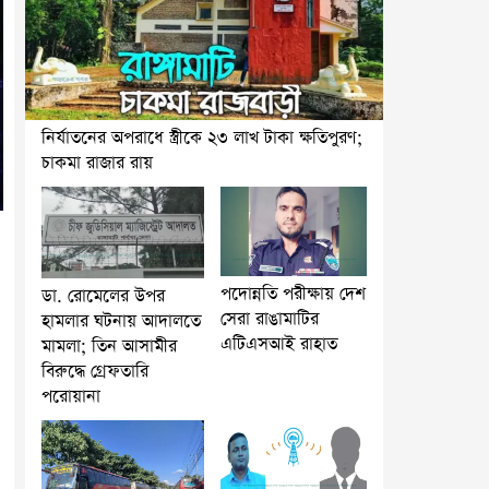
নির্যাতনের অপরাধে স্ত্রীকে ২৩ লাখ টাকা ক্ষতিপুরণ;
চাকমা রাজার রায়
পদোন্নতি পরীক্ষায় দেশ
ডা. রোমেলের উপর
সেরা রাঙামাটির
হামলার ঘটনায় আদালতে
এটিএসআই রাহাত
মামলা; তিন আসামীর
বিরুদ্ধে গ্রেফতারি
পরোয়ানা