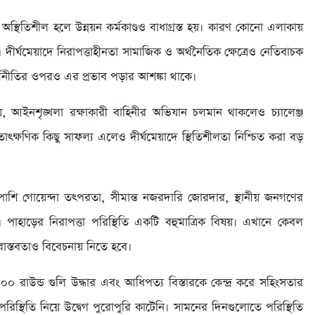
অস্থিতিশীল হলে উন্নয়ন কর্মকাণ্ডও বাধাগ্রস্ত হয়। কারণ কোনো এলাকায়
্ণ। দীর্ঘমেয়াদে নিরাপত্তাহীনতা সামাজিক ও অর্থনৈতিক ক্ষেত্রেও নেতিবাচক
র্থনীতির ওপরও এর প্রভাব পড়ার আশঙ্কা থাকে।
ায়, আইনশৃঙ্খলা রক্ষাকারী বাহিনীর অভিযান চলমান থাকলেও চ্যালেঞ্জ
তাৎক্ষণিক কিছু সাফল্য এলেও দীর্ঘমেয়াদে স্থিতিশীলতা নিশ্চিত করা বড়
শাপাশি গোয়েন্দা তৎপরতা, সীমান্ত নজরদারি জোরদার, স্থানীয় জনগণের
 পাহাড়ের নিরাপত্তা পরিস্থিতি একটি বহুমাত্রিক বিষয়। এখানে কেবল
াস্তবতাও বিবেচনায় নিতে হবে।
০০ রাউন্ড গুলি উদ্ধার এবং আধিপত্য বিস্তারকে কেন্দ্র করে সহিংসতার
িস্থিতি নিয়ে উদ্বেগ পুরোপুরি কাটেনি। সামনের দিনগুলোতে পরিস্থিতি