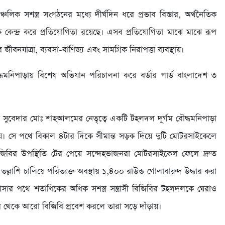
আঞ্চলিক সশস্ত্র সংগঠনের মধ্যে দীর্ঘদিন ধরে প্রভাব বিস্তার, অর্থনৈতিক
কে কেন্দ্র করে প্রতিযোগিতা রয়েছে। এসব প্রতিযোগিতা মাঝে মাঝে রূপ
ীবনযাত্রা, ব্যবসা-বাণিজ্য এবং সামগ্রিক নিরাপত্তা ব্যবস্থায়।
ধমনিপাড়ায় বিশেষ অভিযান পরিচালনা করে বর্ডার গার্ড বাংলাদেশ ৩
ায়েব সুবেদার মোঃ শাহআলমের নেতৃত্বে একটি টহলদল দূর্গম বৌদ্ধমনিপাড়া
েয়। সে পথে বিকাল ৪টার দিকে সীমান্ত সড়ক দিয়ে দুটি মোটরসাইকেলে
জিবির উপস্থিতি টের পেয়ে সন্দেহভাজনরা মোটরসাইকেল ফেলে দ্রুত
ে তল্লাশি চালিয়ে পরিত্যক্ত অবস্থায় ১,৪০০ রাউন্ড গোলাবারুদ উদ্ধার করা
ার পথে শতাধিকের অধিক সশস্ত্র সন্ত্রাসী বিজিবির টহলদলকে ঘেরাও
দর থেকে আরো বিজিবি প্রবেশ করলে তারা সড়ে দাঁড়ায়।