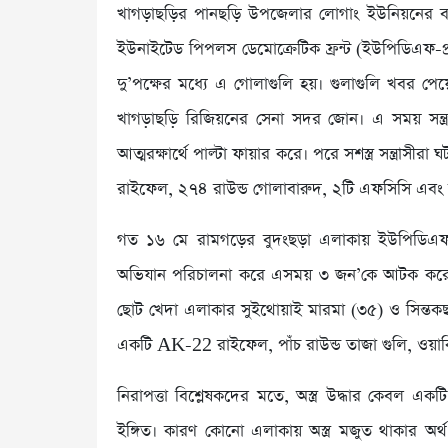
খাগড়াছড়ির পানছড়ি উপজেলার লোগাং ইউনিয়নের বাবু
ইউনাইটেড পিপলস ডেমোক্রেটিক ফ্রন্ট (ইউপিডিএফ-প্রস
দু’পক্ষের মধ্যে এ গোলাগুলি হয়। গুলাগুলি খবর পে
খাগড়াছড়ি রিজিয়নের সেনা সদর জোন। এ সময় সন্ত্র
আত্মরক্ষার্থে পাল্টা ফায়ার করে। পরে সশস্ত্র সন্ত্রাসী
রাইফেল, ২৭৪ রাউন্ড গোলাবারুদ, ২টি এফসিসি এবং অন্
গত ১৬ মে রামগড়ের বুদংছড়া এলাকায় ইউপিডিএফ 
অভিযান পরিচালনা করে এসময় ৩ জন’কে আটক করে।
ছোট খেদা এলাকার সুইথোয়াই মারমা (৩৫) ও সিন্তক
একটি AK-22 রাইফেল, পাঁচ রাউন্ড তাজা গুলি, ওয়াকি
নিরাপত্তা বিশ্লেষকদের মতে, অস্ত্র উদ্ধার কেবল একটি
ইঙ্গিত। কারণ কোনো এলাকায় অস্ত্র মজুত থাকার অর্