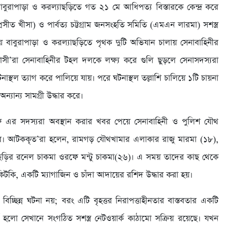
রাপাড়া ও করল্যাছড়িতে গত ২১ মে আধিপত্য বিস্তারকে কেন্দ্র করে
ীত খীসা) ও পার্বত্য চট্টগ্রাম জনসংহতি সমিতি (এমএন লারমা) সশস্ত্র
য়ে বাবুরাপাড়া ও করল্যাছড়িতে পৃথক দুটি অভিযান চালায় সেনাবাহিনীর
াসী’রা সেনাবাহিনীর টহল দলকে লক্ষ্য করে গুলি ছুড়লে সেনাসদস্যরা
রা ঘটনাস্থল ত্যাগ করে পালিয়ে যায়। পরে ঘটনাস্থল তল্লাশি চালিয়ে ১টি চায়না
যান্য সামগ্রী উদ্ধার করে।
এর সদস্যরা অবস্থান করার খবর পেয়ে সেনাবাহিনী ও পুলিশ যৌথ
 আটককৃত’রা হলেন, রামগড় যৌথখামার এলাকার রাজু মারমা (১৮),
ছড়ির রনেল চাকমা ওরফে মন্টু চাকমা(২৬)। এ সময় তাদের কাছ থেকে
টকি, একটি ম্যাগাজিন ও চাঁদা আদায়ের রশিদ উদ্ধার করা হয়।
 বিচ্ছিন্ন ঘটনা নয়; বরং এটি বৃহত্তর নিরাপত্তাহীনতার বাস্তবতার একটি
থ হলো সেখানে সংগঠিত সশস্ত্র নেটওয়ার্ক কাঠামো সক্রিয় রয়েছে। যখন