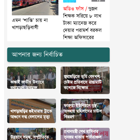
অডিও ফাঁস /
দুজন
শিক্ষক সরিয়ে ৮ লাখ
এমন ‘শান্তি’ চায় না
টাকা ম্যানেজ করে
খাগড়াছড়িবাসী
দেয়ার পরামর্শ বরকল
শিক্ষা অফিসারের
আপনার জন্য নির্বাচিত
জুরাছড়িতে ভূমি বেদখল
কাপ্তাই জাতীয় উদ্যানে
চেষ্টার প্রতিবাদে রাঙামাটি
বনমোরগ অবমুক্ত
কলেজে বিক্ষোভ
ফারুয়া ইউনিয়নে দুস্থ-
খাগড়াছড়ির গুইমারায় ট্রাকে
অসহায় মহিলাদের চাউল
আগুনে দগ্ধ বেলালের মৃত্যু
বিতরণ
প্রধানমন্ত্রী শেখ হাসিনার
উন্নয়নে সমৃদ্ধ, সম্প্রীতিতে
সুনজর থাকায় পার্বত্যঞ্চল