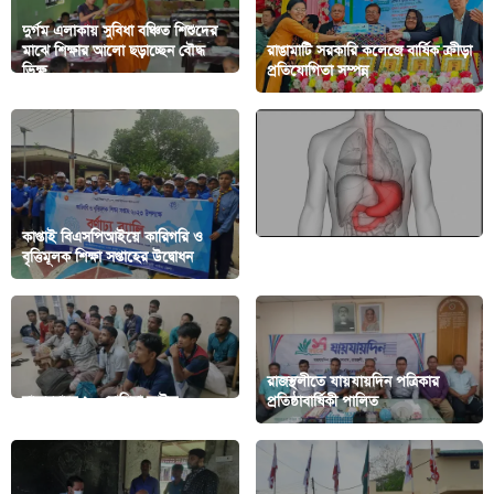
দুর্গম এলাকায় সুবিধা বঞ্চিত শিশুদের
মাঝে শিক্ষার আলো ছড়াচ্ছেন বৌদ্ধ
রাঙামাটি সরকারি কলেজে বার্ষিক ক্রীড়া
ভিক্ষু
প্রতিযোগিতা সম্পন্ন
কাপ্তাই বিএসপিআইয়ে কারিগরি ও
বৃত্তিমূলক শিক্ষা সপ্তাহের উদ্বোধন
পাকস্থলীর ক্যানসার প্রতিরোধে ব্যবস্থা
রাজস্থলীতে যায়যায়দিন পত্রিকার
বান্দরবানে ২০ রোহিঙ্গা আটক
প্রতিষ্ঠাবার্ষিকী পালিত