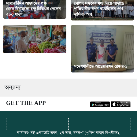
সালাহউদ্দিন আহমদের পক্ষ
লোগাং সফরের মধ্য দিয়ে পাহাড়ে
থেকে বিনামূল্যে চক্ষু চিকিৎসা পেলেন
শান্তির বীজ বপন করেছিলেন শেখ
২০০ মানুষ
হাসিনা- অপু
রামগড়ে ভ্রাম্যমান আদালতের
অভিযানে জরিমানা
মহেশখালীতে আগ্নেয়াস্ত্রসহ গ্রেপ্তার-১
অন্যান্য
GET THE APP
-
-
কার্যালয়: বই একাডেমি ভবন, ২য় তলা, বনরূপা (পুলিশ বক্সের বিপরীতে),