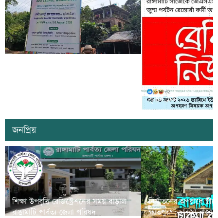
কাল কাপ্তাইয়ের মিতিঙ্গাছড়ি ‘এসডিজি
ভিলেজ’ উদ্বোধন করবেন প্রধানমন্ত্রী তারেক
সাজেকে অপহরণের গুজব ছড়
রহমান
সৃষ্টির চেষ্টা
জনপ্রিয়
শিক্ষা উপবৃত্তি রেজিস্ট্রেশনের সময় বাড়াল
নির্যাতনের অপরাধে স্ত্র
রাঙামাটি পার্বত্য জেলা পরিষদ
ক্ষতিপুরণ; চাকমা রাজার