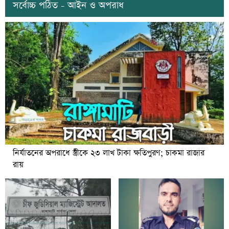
সর্বোচ্চ পঠিত - আইন ও অপরাধ
নির্যাতনের অপরাধে স্ত্রীকে ২৩ লাখ টাকা ক্ষতিপুরণ; চাকমা রাজার
রায়