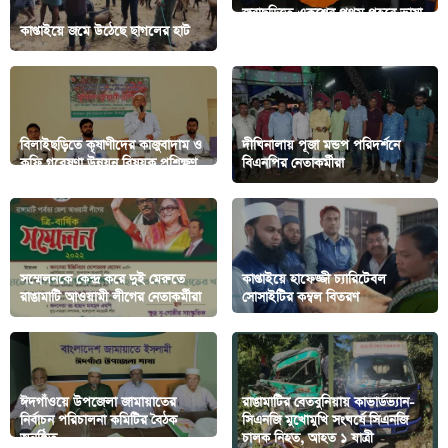
জুরাছড়িতে একুশের প্রথম প্রহরে ভাষা
কাপ্তাইয়ে জমে উঠেছে ছাগলের হাট
শহিদের প্রতি গভীর শ্রদ্ধা নিবেদন
বিলাইছড়িতে কৃষাণীদের কাজুবাদাম ও
দীঘিনালায় পূজা মন্ডপ পরিদর্শনে
কফি গবেষণা উন্নয়ন বিষয়ক প্রশিক্ষণ
বিএনপির নেতাকর্মীরা
সম্মেলনকে কেন্দ্র করে দুই মেরুতে
কাপ্তাইয়ে হাফেজ্জী চ্যারিটেবল
রাঙামাটি আওয়ামী লীগের নেতাকর্মীরা
সোসাইটির কম্বল বিতরণ
ঈদগাঁওয়ে উপজেলা জামায়াতের
রাঙামাটির বেতবুনিয়ায় কাভার্ডভ্যান-
নির্বাচন পরিচালনা কমিটির বৈঠক
সিএনজি মুখোমুখি সংঘর্ষে সিএনজি
অনুষ্ঠিত
চালক নিহত, আহত ১ যাত্রী