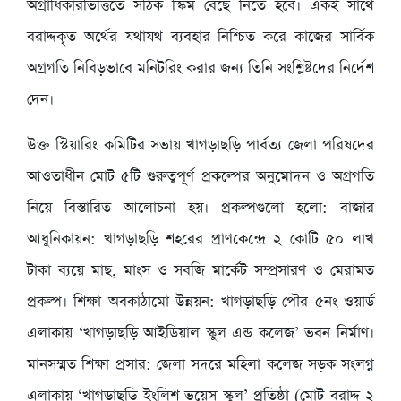
অগ্রাধিকারভিত্তিতে সঠিক স্কিম বেছে নিতে হবে। একই সাথে
বরাদ্দকৃত অর্থের যথাযথ ব্যবহার নিশ্চিত করে কাজের সার্বিক
অগ্রগতি নিবিড়ভাবে মনিটরিং করার জন্য তিনি সংশ্লিষ্টদের নির্দেশ
দেন।
উক্ত স্টিয়ারিং কমিটির সভায় খাগড়াছড়ি পার্বত্য জেলা পরিষদের
আওতাধীন মোট ৫টি গুরুত্বপূর্ণ প্রকল্পের অনুমোদন ও অগ্রগতি
নিয়ে বিস্তারিত আলোচনা হয়। প্রকল্পগুলো হলো: বাজার
আধুনিকায়ন: খাগড়াছড়ি শহরের প্রাণকেন্দ্রে ২ কোটি ৫০ লাখ
টাকা ব্যয়ে মাছ, মাংস ও সবজি মার্কেট সম্প্রসারণ ও মেরামত
প্রকল্প। শিক্ষা অবকাঠামো উন্নয়ন: খাগড়াছড়ি পৌর ৫নং ওয়ার্ড
এলাকায় ‘খাগড়াছড়ি আইডিয়াল স্কুল এন্ড কলেজ’ ভবন নির্মাণ।
মানসম্মত শিক্ষা প্রসার: জেলা সদরে মহিলা কলেজ সড়ক সংলগ্ন
এলাকায় ‘খাগড়াছড়ি ইংলিশ ভয়েস স্কুল’ প্রতিষ্ঠা (মোট বরাদ্দ ২