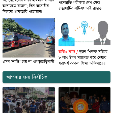
ডা. রোমেলের উপর হামলার ঘটনায়
পদোন্নতি পরীক্ষায় দেশ সেরা
আদালতে মামলা; তিন আসামীর
রাঙামাটির এটিএসআই রাহাত
বিরুদ্ধে গ্রেফতারি পরোয়ানা
অডিও ফাঁস /
দুজন শিক্ষক সরিয়ে
৮ লাখ টাকা ম্যানেজ করে দেয়ার
এমন ‘শান্তি’ চায় না খাগড়াছড়িবাসী
পরামর্শ বরকল শিক্ষা অফিসারের
আপনার জন্য নির্বাচিত