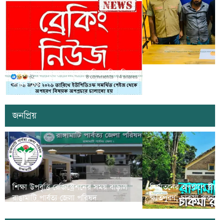
সাজেকে অপহরণের গুজব ছড়িয়ে বিভ্রান্তি
খাগড়াছড়িতে ডিবি পুলি
সৃষ্টির চেষ্টা
দুই যুবক গ্রেপ্তার
জনপ্রিয়
শিক্ষা উপবৃত্তি রেজিস্ট্রেশনের সময় বাড়াল
নির্যাতনের অপরাধে স্ত্র
রাঙামাটি পার্বত্য জেলা পরিষদ
ক্ষতিপুরণ; চাকমা রাজার