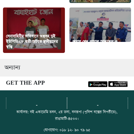
সেনাবাহিনীর অভিযানে অস্ত্রসহ দুই
ইউপিডিএফ কর্মী আটকে স্থানীয়দের
রুমায় শেখ কামাল আন্তঃস্কুল ও
স্বস্তি
মাদ্রাসা অ্যাথলেটিস প্রতিযোগিতা
অন্যান্য
GET THE APP
-
-
কার্যালয়: বই একাডেমি ভবন, ২য় তলা, বনরূপা (পুলিশ বক্সের বিপরীতে),
রাঙামাটি-৪৫০০।
যোগাযোগ: ০১৮ ১২- ৯০ ৭৯ ৬৫