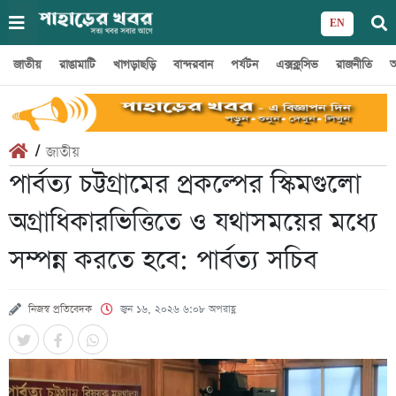
EN
জাতীয়
রাঙামাটি
খাগড়াছড়ি
বান্দরবান
পর্যটন
এক্সক্লুসিভ
রাজনীতি
অ
/
জাতীয়
পার্বত্য চট্টগ্রামের প্রকল্পের স্কিমগুলো
অগ্রাধিকারভিত্তিতে ও যথাসময়ের মধ্যে
সম্পন্ন করতে হবে: পার্বত্য সচিব
নিজস্ব প্রতিবেদক
জুন ১৬, ২০২৬ ৬:০৮ অপরাহ্ণ