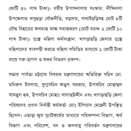
কোটি ৫০ লাখ টাকা)। ধর্মীয় উপাসনালায় সংস্কার: দীঘিনালা
উপজেলার বাবুছড়া বৌদ্ধনীতি, বড়াদম, বাঘাইছড়িসহ মোট ৮টি
বৌদ্ধ বিহারের অসমাপ্ত কাজ সমাপ্তকরণ (মোট বরাদ্দ ২ কোটি ১০
লাখ টাকা)। দুঃস্থ মহিলা কর্মসংস্থান: খাগড়াছড়ি জেলার দুঃস্থ
মহিলাদের স্বাবলম্বী করতে মহিলা সমিতির মাধ্যমে ১ কোটি টাকা
ব্যয়ে গরু-ছাগল ও শুকর বিতরণ প্রকল্প।
সভায় পার্বত্য চট্টগ্রাম বিষয়ক মন্ত্রণালয়ের অতিরিক্ত সচিব মো.
মনিরুল ইসলাম, যুগ্মসচিব অতুল সরকার, উপসচিব মোহাম্মদ
সামছুল হক, উপসচিব মোহাঃ সালাহ্উদ্দীন এবং খাগড়াছড়ি জেলা
পরিষদের প্রধান নির্বাহী কর্মকর্তা মোঃ ইলিয়াস মেহেদী উপস্থিত
ছিলেন। এছাড়া জুম প্ল্যাটফর্মের মাধ্যমে পরিকল্পনা বিভাগ, অর্থ
বিভাগ এবং পরিবেশ, বন ও জলবায়ু পরিবর্তন মন্ত্রণালয়ের