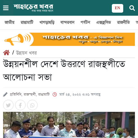
EN
জাতীয়
রাঙামাটি
খাগড়াছড়ি
বান্দরবান
পর্যটন
এক্সক্লুসিভ
রাজনীতি
অ
/
উন্নয়ন খবর
উন্নয়নশীল দেশে উত্তরণে রাজস্থলীতে
আলোচনা সভা
প্রতিনিধি, রাজস্হলী, রাঙামাটি
মার্চ ২৪, ২০২২ ৩:৩১ অপরাহ্ণ