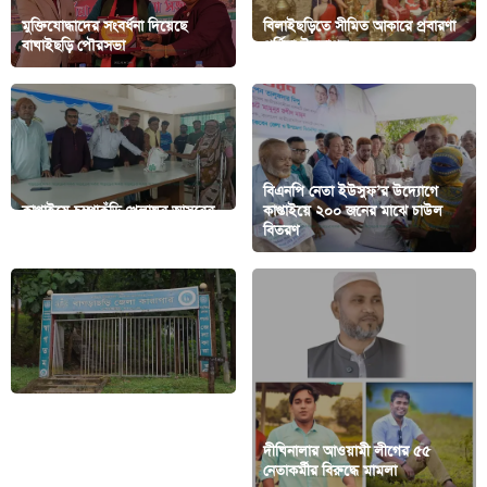
মুক্তিযোদ্ধাদের সংবর্ধনা দিয়েছে
বিলাইছড়িতে সীমিত আকারে প্রবারণা
বাঘাইছড়ি পৌরসভা
পূর্ণিমা উদযাপন
বিএনপি নেতা ইউসুফ’র উদ্যোগে
কাপ্তাইয়ে চম্পাকুঁড়ি খেলাঘর আসরের
কাপ্তাইয়ে ২০০ জনের মাঝে চাউল
ঈদ উপহার বিতরণ
বিতরণ
খাগড়াছড়িতে কারাগারেই এসএসসি
দীঘিনালার আওয়ামী লীগের ৫৫
পরীক্ষা দিচ্ছেন ৩ আসামী
নেতাকর্মীর বিরুদ্ধে মামলা