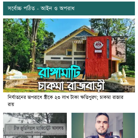
সর্বোচ্চ পঠিত - আইন ও অপরাধ
নির্যাতনের অপরাধে স্ত্রীকে ২৩ লাখ টাকা ক্ষতিপুরণ; চাকমা রাজার
রায়