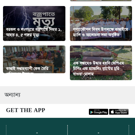
বরকল ও লংগদুতে বজ্রপাতে নিহত ১,
গণপ্রকৌশল দিবস উপলক্ষে কাপ্তাইয়ে
আহত ৪, ৫ গরুর মৃত্যু
র‍্যালি ও আলোচনা সভা অনুষ্ঠিত
এক সপ্তাহেও উদ্ধার হয়নি কেপিএম
কাপ্তাই সপ্তাহব্যাপী কেক তৈরি
চিপিং এন্ড হ্যান্ডলিং প্লান্টের চুরি
প্রশিক্ষণের উদ্বোধন
যাওয়া রোলার
অন্যান্য
GET THE APP
-
-