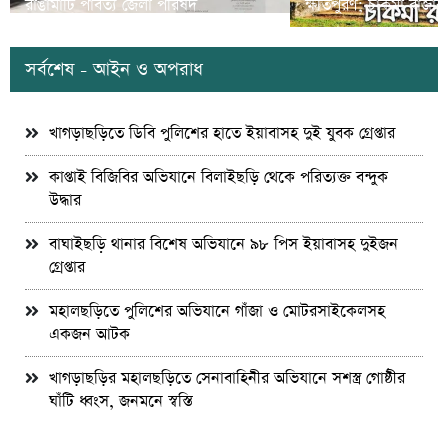
রাঙামাটি পার্বত্য জেলা পরিষদ
ক্ষতিপুরণ; চাকমা রাজার
সর্বশেষ - আইন ও অপরাধ
খাগড়াছড়িতে ডিবি পুলিশের হাতে ইয়াবাসহ দুই যুবক গ্রেপ্তার
কাপ্তাই বিজিবির অভিযানে বিলাইছড়ি থেকে পরিত্যক্ত বন্দুক
উদ্ধার
বাঘাইছড়ি থানার বিশেষ অভিযানে ৯৮ পিস ইয়াবাসহ দুইজন
গ্রেপ্তার
মহালছড়িতে পুলিশের অভিযানে গাঁজা ও মোটরসাইকেলসহ
একজন আটক
খাগড়াছড়ির মহালছড়িতে সেনাবাহিনীর অভিযানে সশস্ত্র গোষ্ঠীর
ঘাঁটি ধ্বংস, জনমনে স্বস্তি