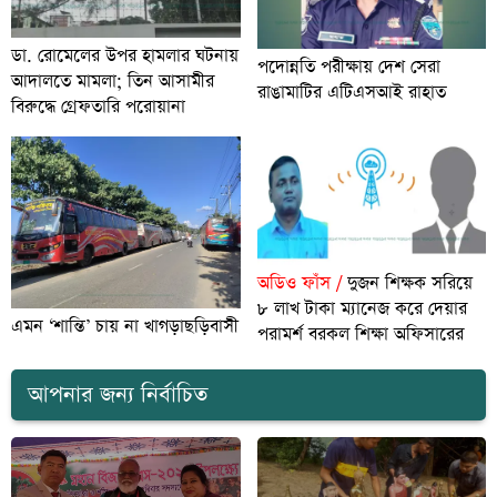
ডা. রোমেলের উপর হামলার ঘটনায়
পদোন্নতি পরীক্ষায় দেশ সেরা
আদালতে মামলা; তিন আসামীর
রাঙামাটির এটিএসআই রাহাত
বিরুদ্ধে গ্রেফতারি পরোয়ানা
অডিও ফাঁস /
দুজন শিক্ষক সরিয়ে
৮ লাখ টাকা ম্যানেজ করে দেয়ার
এমন ‘শান্তি’ চায় না খাগড়াছড়িবাসী
পরামর্শ বরকল শিক্ষা অফিসারের
আপনার জন্য নির্বাচিত