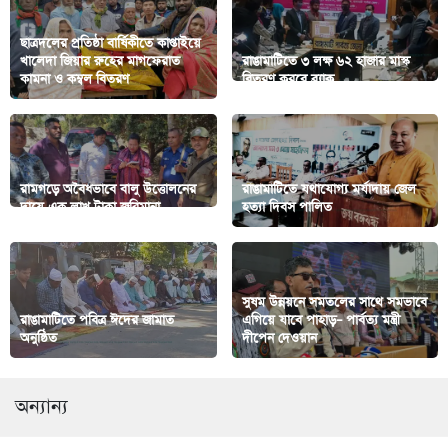
ছাত্রদলের প্রতিষ্ঠা বার্ষিকীতে কাপ্তাইয়ে
খালেদা জিয়ার রুহের মাগফেরাত
রাঙামাটিতে ৩ লক্ষ ৬২ হাজার মাস্ক
কামনা ও কম্বল বিতরণ
বিতরণ করবে ব্র্যাক
রামগড়ে অবৈধভাবে বালু উত্তোলনের
রাঙামাটিতে যথাযোগ্য মর্যাদায় জেল
দায়ে এক লাখ টাকা জরিমানা
হত্যা দিবস পালিত
সুষম উন্নয়নে সমতলের সাথে সমভাবে
রাঙামাটিতে পবিত্র ঈদের জামাত
এগিয়ে যাবে পাহাড়– পার্বত্য মন্ত্রী
অনুষ্ঠিত
দীপেন দেওয়ান
অন্যান্য