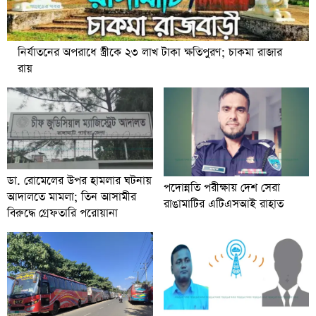
নির্যাতনের অপরাধে স্ত্রীকে ২৩ লাখ টাকা ক্ষতিপুরণ; চাকমা রাজার
রায়
ডা. রোমেলের উপর হামলার ঘটনায়
পদোন্নতি পরীক্ষায় দেশ সেরা
আদালতে মামলা; তিন আসামীর
রাঙামাটির এটিএসআই রাহাত
বিরুদ্ধে গ্রেফতারি পরোয়ানা