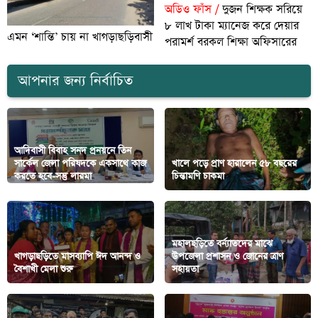
অডিও ফাঁস /
দুজন শিক্ষক সরিয়ে
৮ লাখ টাকা ম্যানেজ করে দেয়ার
এমন ‘শান্তি’ চায় না খাগড়াছড়িবাসী
পরামর্শ বরকল শিক্ষা অফিসারের
আপনার জন্য নির্বাচিত
আদিবাসী বিবাহ সনদ প্রনয়নে তিন
সার্কেল জেলা পরিষদকে একসাথে কাজ
খালে পড়ে প্রাণ হারালেন ৫৮ বছরের
করতে হবে-সন্তু লারমা
চিন্তামণি চাকমা
মহালছড়িতে বর্ন্যাতদের মাঝে
খাগড়াছড়িতে মাসব্যাপি ঈদ আনন্দ ও
উপজেলা প্রশাসন ও জোনের ত্রাণ
বৈশাখী মেলা শুরু
সহায়তা