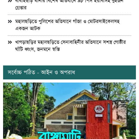
বাঘাইছড়ি থানার বিশেষ অভিযানে ৯৮ পিস ইয়াবাসহ দুইজন
গ্রেপ্তার
মহালছড়িতে পুলিশের অভিযানে গাঁজা ও মোটরসাইকেলসহ
একজন আটক
খাগড়াছড়ির মহালছড়িতে সেনাবাহিনীর অভিযানে সশস্ত্র গোষ্ঠীর
ঘাঁটি ধ্বংস, জনমনে স্বস্তি
সর্বোচ্চ পঠিত - আইন ও অপরাধ