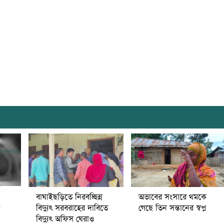
বাঘাইছড়িতে নিরবচ্ছিন্ন
অভাবের সংসারে থমকে
৫
বিদ্যুৎ সরবরাহের দাবিতে
গেছে তিন সন্তানের স্বপ্ন
বিদ্যুৎ অফিস ঘেরাও