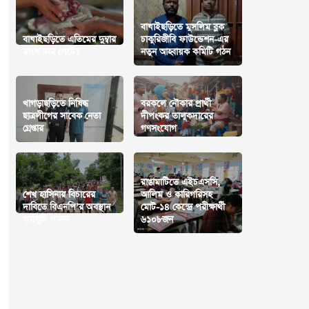
বাঘাইছড়িতে মুসলিম ব্লক
বাঘাইছড়িতে এতিমের দুম্বার
চাকুরিজীবি ফাউন্ডেশন-এর
মাংস কার পেটে?
নতুন আহ্বায়ক কমিটি গঠন
খাগড়াছড়িতে নিষিদ্ধ
বরকলে নৌকার প্রার্থী
ছাত্রলীগের সাবেক নেতা
দীপংকর তালুকদারের
গ্রেপ্তার
গণসংযোগ
রাঙামাটিতে এইচএসসি,
শেখ হাসিনার বিচারের
আলিম ও কারিগরিসহ
দাবিতে বিএনপি’র অবস্থান
মোট-১৪ কেন্দ্রে পরীক্ষার্থী
কর্মসূচি পালন
৬১০৮জন