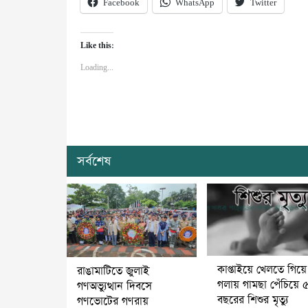
Facebook
WhatsApp
Twitter
Like this:
Loading...
সর্বশেষ
কাপ্তাইয়ে খেলতে গিয়ে
রাঙামাটিতে জুলাই
গলায় গামছা পেঁচিয়ে 
গণঅভ্যুত্থান দিবসে
বছরের শিশুর মৃত্যু
গণভোটের গণরায়