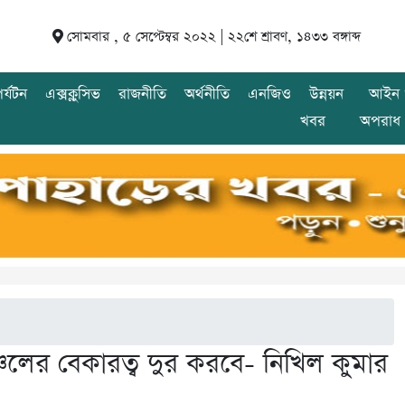
সোমবার , ৫ সেপ্টেম্বর ২০২২ |
২২শে শ্রাবণ, ১৪৩৩ বঙ্গাব্দ
র্যটন
এক্সক্লুসিভ
রাজনীতি
অর্থনীতি
এনজিও
উন্নয়ন
আইন 
খবর
অপরাধ
ত্যাঞ্চলের বেকারত্ব দুর করবে- নিখিল কুমার