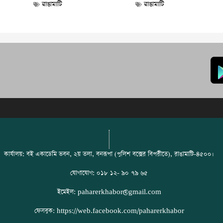
রাঙামাটি
রাঙামাটি
কার্যালয়: বই একাডেমি ভবন, ২য় তলা, বনরূপা (পুলিশ বক্সের বিপরীতে), রাঙামাটি-৪৫০০।
যোগাযোগ: ০১৮ ১২- ৯০ ৭৯ ৬৫
ইমেইল: paharerkhabor@gmail.com
ফেসবুক: https://web.facebook.com/paharerkhabor