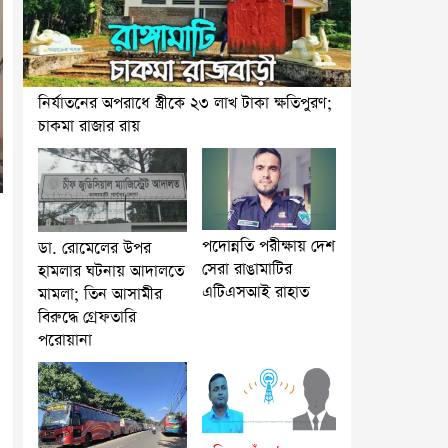
নির্যাতনের অপরাধে স্ত্রীকে ২৩ লাখ টাকা ক্ষতিপুরণ;
চাকমা রাজার রায়
পদোন্নতি পরীক্ষায় দেশ
ডা. রোমেলের উপর
সেরা রাঙামাটির
হামলার ঘটনায় আদালতে
এটিএসআই রাহাত
মামলা; তিন আসামীর
বিরুদ্ধে গ্রেফতারি
পরোয়ানা