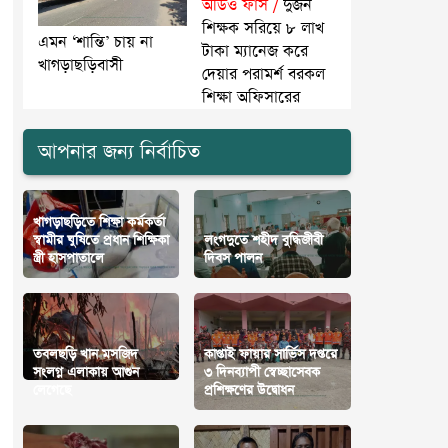
অডিও ফাঁস /
দুজন
শিক্ষক সরিয়ে ৮ লাখ
এমন ‘শান্তি’ চায় না
টাকা ম্যানেজ করে
খাগড়াছড়িবাসী
দেয়ার পরামর্শ বরকল
শিক্ষা অফিসারের
আপনার জন্য নির্বাচিত
খাগড়াছড়িতে শিক্ষা কর্মকর্তা
স্বামীর ঘুষিতে প্রধান শিক্ষিকা
লংগদুতে শহীদ বুদ্ধিজীবী
স্ত্রী হাসপাতালে
দিবস পালন
তবলছড়ি খান মসজিদ
কাপ্তাই ফায়ার সার্ভিস দপ্তরে
সংলগ্ন এলাকায় আগুন
৩ দিনব্যাপী স্বেচ্ছাসেবক
লেগেছে
প্রশিক্ষণের উদ্বোধন