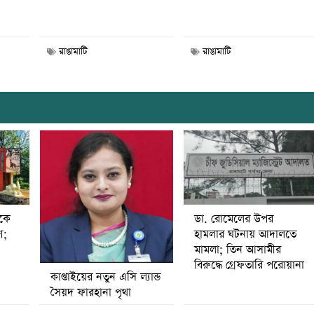
রাঙামাটি
রাঙামাটি
ডা. রোমেলের উপর
ীকে
হামলার ঘটনায় আদালতে
ণ;
মামলা; তিন আসামীর
বিরুদ্ধে গ্রেফতারি পরোয়ানা
কাপ্তাইয়ের নতুন এসি ল্যান্ড
সৈয়দ ফারহানা পৃথা