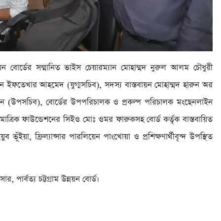
নয়ন বোর্ডের সম্মানিত ভাইস চেয়ারম্যান মোহাম্মদ নুরুল আলম চৌধুরী
ন ইফতেখার আহমেদ (যুগ্মসচিব), সদস্য বাস্তবায়ন মোহাম্মদ হারুন অর
িন (উপসচিব), বোর্ডের উপপরিচালক ও প্রকল্প পরিচালক মংছেনলাইন
রি-মাত্রিক ফাউন্ডেশনের সিইও মোঃ ওমর ফারুকসহ বোর্ড কর্তৃক বাস্তবায়িত
ইয়ুব ভূঁইয়া, ফ্রিল্যান্সার পারলিয়েন পাংখোয়া ও প্রশিক্ষণার্থীবৃন্দ উপস্থিত
, পার্বত্য চট্টগ্রাম উন্নয়ন বোর্ড।