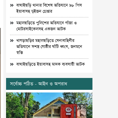
বাঘাইছড়ি থানার বিশেষ অভিযানে ৯৮ পিস
ইয়াবাসহ দুইজন গ্রেপ্তার
মহালছড়িতে পুলিশের অভিযানে গাঁজা ও
মোটরসাইকেলসহ একজন আটক
খাগড়াছড়ির মহালছড়িতে সেনাবাহিনীর
অভিযানে সশস্ত্র গোষ্ঠীর ঘাঁটি ধ্বংস, জনমনে
স্বস্তি
বাঘাইছড়িতে ইয়াবাসহ মাদক ব্যবসায়ী আটক
সর্বোচ্চ পঠিত - আইন ও অপরাধ