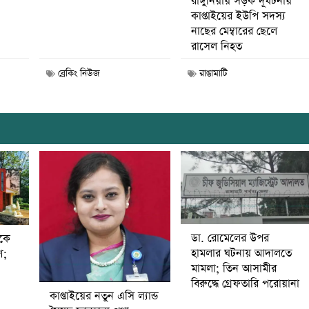
রাঙ্গুনিয়ায় সড়ক দূর্ঘটনায়
কাপ্তাইয়ের ইউপি সদস্য
নাছের মেম্বারের ছেলে
রাসেল নিহত
ব্রেকিং নিউজ
রাঙামাটি
ডা. রোমেলের উপর
ীকে
হামলার ঘটনায় আদালতে
ণ;
মামলা; তিন আসামীর
বিরুদ্ধে গ্রেফতারি পরোয়ানা
কাপ্তাইয়ের নতুন এসি ল্যান্ড