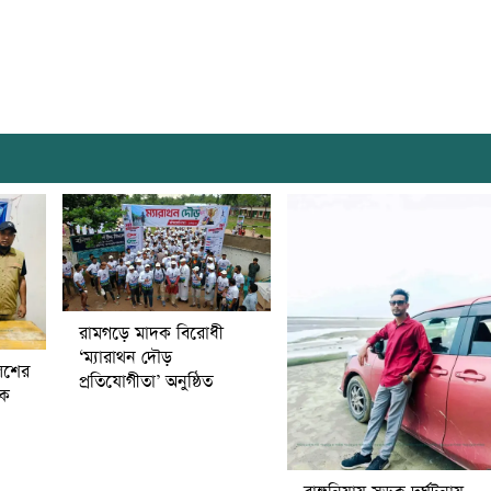
রামগড়ে মাদক বিরোধী
‘ম্যারাথন দৌড়
িশের
প্রতিযোগীতা’ অনুষ্ঠিত
বক