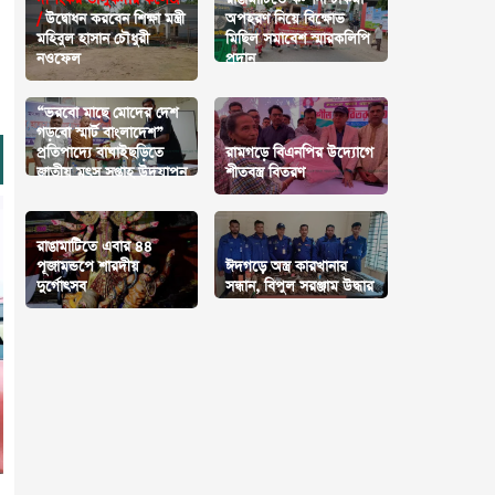
/
উ‌দ্বোধন করবেন শিক্ষা মন্ত্রী
অপহরণ নিয়ে বিক্ষোভ
মহিবুল হাসান চৌধুরী
মিছিল সমাবেশ স্মারকলিপি
নওফেল
প্রদান
“ভরবো মাছে মোদের দেশ
গড়বো স্মার্ট বাংলাদেশ”
প্রতিপাদ্যে বাঘাইছড়িতে
রামগড়ে বিএনপির উদ্যোগে
জাতীয় মৎস সপ্তাহ উদযাপন
শীতবস্ত্র বিতরণ
রাঙামাটিতে এবার ৪৪
পূজামন্ডপে শারদীয়
ঈদগড়ে অস্ত্র কারখানার
দুর্গোৎসব
সন্ধান, বিপুল সরঞ্জাম উদ্ধার