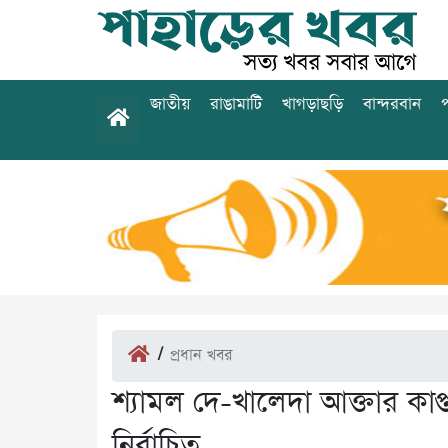
জাতীয়
রাঙামাটি
খাগড়াছড়ি
বান্দরবান
প
/
প্রধান খবর
শ্যামল দে-খালেদা আক্তার কাপ্তা
নির্বাচিত