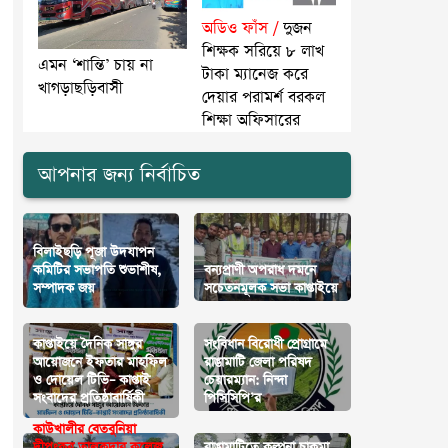
অডিও ফাঁস /
দুজন
শিক্ষক সরিয়ে ৮ লাখ
এমন ‘শান্তি’ চায় না
টাকা ম্যানেজ করে
খাগড়াছড়িবাসী
দেয়ার পরামর্শ বরকল
শিক্ষা অফিসারের
আপনার জন্য নির্বাচিত
বিলাইছড়ি পূজা উদযাপন
কমিটির সভাপতি শুভাশীষ,
বন্যপ্রাণী অপরাধ দমনে
সম্পাদক জয়
সচেতনমূলক সভা কাপ্তাইয়ে
কাপ্তাইয়ে দৈনিক সাঙ্গুর
সংবিধান বিরোধী প্রোগ্রামে
আয়োজনে ইফতার মাহফিল
রাঙামাটি জেলা পরিষদ
ও দোয়েল টিভি– কাপ্তাই
চেয়ারম্যান: নিন্দা
সংবাদের প্রতিষ্ঠাবার্ষিকী
পিসিসিপি’র
কাউখালীর বেতবু‌নিয়া
দীপংকর তালুকদার কলেজ
রাঙামাটিতে কল্পনা চাকমা