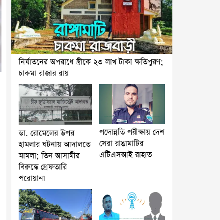
নির্যাতনের অপরাধে স্ত্রীকে ২৩ লাখ টাকা ক্ষতিপুরণ;
চাকমা রাজার রায়
পদোন্নতি পরীক্ষায় দেশ
ডা. রোমেলের উপর
সেরা রাঙামাটির
হামলার ঘটনায় আদালতে
এটিএসআই রাহাত
মামলা; তিন আসামীর
বিরুদ্ধে গ্রেফতারি
পরোয়ানা