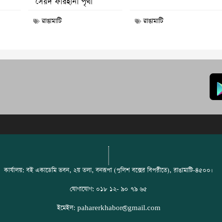
সৈয়দ ফারহানা পৃথা
রাঙামাটি
রাঙামাটি
কার্যালয়: বই একাডেমি ভবন, ২য় তলা, বনরূপা (পুলিশ বক্সের বিপরীতে), রাঙামাটি-৪৫০০।
যোগাযোগ: ০১৮ ১২- ৯০ ৭৯ ৬৫
ইমেইল: paharerkhabor@gmail.com