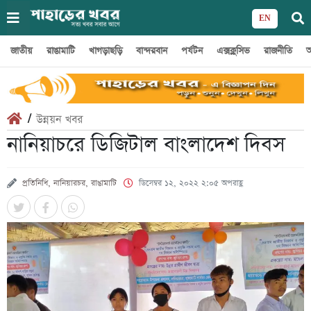
EN
জাতীয়
রাঙামাটি
খাগড়াছড়ি
বান্দরবান
পর্যটন
এক্সক্লুসিভ
রাজনীতি
অ
/
উন্নয়ন খবর
নানিয়াচরে ডিজিটাল বাংলাদেশ দিবস
প্রতিনিধি, নানিয়ারচর, রাঙামাটি
ডিসেম্বর ১২, ২০২২ ২:০৫ অপরাহ্ণ