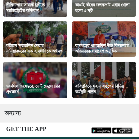
দীঘিনালায় তামাক চুল্লীতে
কাপ্তাই বাঁধের জলকপাট এবার খোলা
ম্যাজিস্ট্রেটের অভিযান
হলো ৩ ফুট
কাঁঠালে ফরমালিন দেয়ায়
রামগড়ের খাগড়াবিল উচ্চ বিদ্যালয়ে
নানিয়ারচরের এক ব্যবসায়িকে অর্থদণ্ড
অভিভাবক সমাবেশ অনুষ্ঠিত
তফসিল ডিসেম্বরে, ভোট ফেব্রুয়ারির
রাবিপ্রবিতে মহান একুশের বিভিন্ন
প্রথমার্ধে
কর্মসুচি পালন
অন্যান্য
GET THE APP