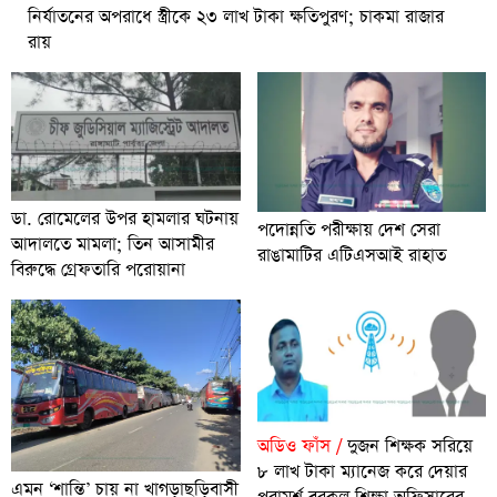
নির্যাতনের অপরাধে স্ত্রীকে ২৩ লাখ টাকা ক্ষতিপুরণ; চাকমা রাজার
রায়
ডা. রোমেলের উপর হামলার ঘটনায়
পদোন্নতি পরীক্ষায় দেশ সেরা
আদালতে মামলা; তিন আসামীর
রাঙামাটির এটিএসআই রাহাত
বিরুদ্ধে গ্রেফতারি পরোয়ানা
অডিও ফাঁস /
দুজন শিক্ষক সরিয়ে
৮ লাখ টাকা ম্যানেজ করে দেয়ার
এমন ‘শান্তি’ চায় না খাগড়াছড়িবাসী