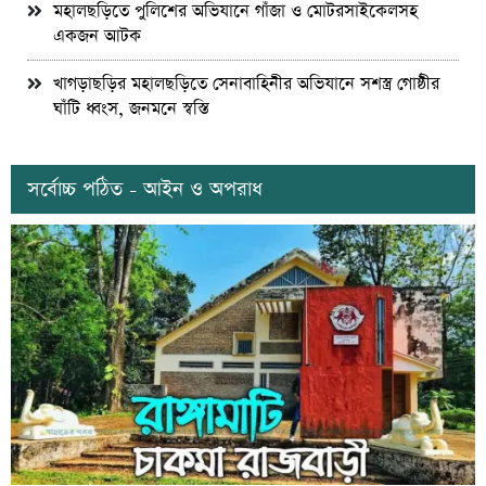
মহালছড়িতে পুলিশের অভিযানে গাঁজা ও মোটরসাইকেলসহ
একজন আটক
খাগড়াছড়ির মহালছড়িতে সেনাবাহিনীর অভিযানে সশস্ত্র গোষ্ঠীর
ঘাঁটি ধ্বংস, জনমনে স্বস্তি
সর্বোচ্চ পঠিত - আইন ও অপরাধ