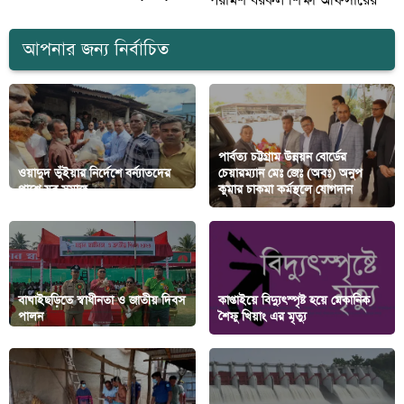
পরামর্শ বরকল শিক্ষা অফিসারের
আপনার জন্য নির্বাচিত
পার্বত্য চট্টগ্রাম উন্নয়ন বোর্ডের
ওয়াদুদ ভুঁইয়ার নির্দেশে বর্ন্যাতদের
চেয়ারম্যান মেঃ জেঃ (অবঃ) অনুপ
পাশে যুব সমাজ
কুমার চাকমা কর্মস্থলে যোগদান
বাঘাইছড়িতে স্বাধীনতা ও জাতীয় দিবস
কাপ্তাইয়ে বিদ্যুৎস্পৃষ্ট হয়ে মেকানিক
পালন
শৈফু খিয়াং এর মৃত্যু