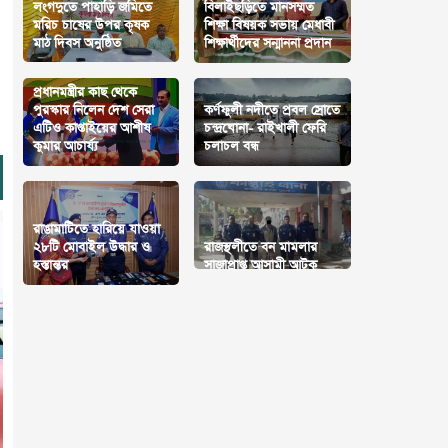
লংগদুতে পাহাড়ি জমিতে
বিলাইছড়িতে মানসম্মত
মরিচ চাষের উপর কৃষক
শিক্ষা বিষয়ক সভায় মেধাবী
মাঠ দিবস অনুষ্ঠিত
শিক্ষার্থীদের সন্মাননা প্রদান
প্রধানমন্ত্রীর কাছ থেকে
পুরস্কার নিলেন দেশ সেরা
কর্ণফুলী নদীতে প্রবল স্রোতে
এটিও কাপ্তাইয়ের আশীষ
চন্দ্রঘোনা- রাইখালী ফেরি
কুমার আচার্য্য
চলাচল বন্ধ
রাঙামাটিতে হারিয়ে যাওয়া
২৮টি মোবাইল উদ্ধার ও
রাজস্থলীতে বন মামলার
হস্তান্তর
সাজাপ্রাপ্ত আসামী আটক