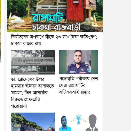
নির্যাতনের অপরাধে স্ত্রীকে ২৩ লাখ টাকা ক্ষতিপুরণ;
চাকমা রাজার রায়
পদোন্নতি পরীক্ষায় দেশ
ডা. রোমেলের উপর
সেরা রাঙামাটির
হামলার ঘটনায় আদালতে
এটিএসআই রাহাত
মামলা; তিন আসামীর
বিরুদ্ধে গ্রেফতারি
পরোয়ানা