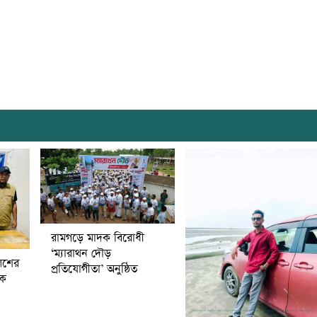
রামগড়ে মাদক বিরোধী
‘ম্যারাথন দৌড়
িশের
প্রতিযোগীতা’ অনুষ্ঠিত
বক