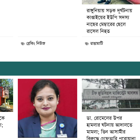
রাঙ্গুনিয়ায় সড়ক দূর্ঘটনায়
কাপ্তাইয়ের ইউপি সদস্য
নাছের মেম্বারের ছেলে
রাসেল নিহত
ব্রেকিং নিউজ
রাঙামাটি
ডা. রোমেলের উপর
ীকে
হামলার ঘটনায় আদালতে
ণ;
মামলা; তিন আসামীর
বিরুদ্ধে গ্রেফতারি পরোয়ানা