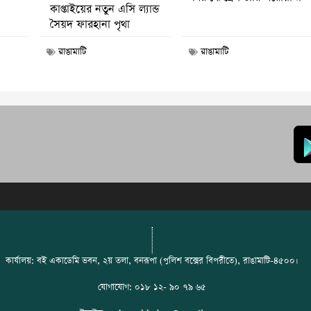
কাপ্তাইয়ের নতুন এসি ল্যান্ড
সৈয়দ ফারহানা পৃথা
রাঙামাটি
রাঙামাটি
কার্যালয়: বই একাডেমি ভবন, ২য় তলা, বনরূপা (পুলিশ বক্সের বিপরীতে), রাঙামাটি-৪৫০০।
যোগাযোগ: ০১৮ ১২- ৯০ ৭৯ ৬৫