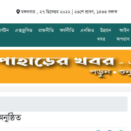
মঙ্গলবার , ২৭ ডিসেম্বর ২০২২ |
২৩শে শ্রাবণ, ১৪৩৩ বঙ্গাব্দ
র্যটন
এক্সক্লুসিভ
রাজনীতি
অর্থনীতি
এনজিও
উন্নয়ন
আইন 
খবর
অপরাধ
নুষ্ঠিত