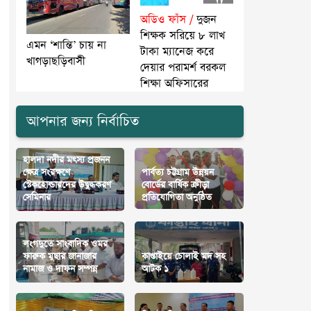
অডিও ফাঁস /
দুজন
শিক্ষক সরিয়ে ৮ লাখ
এমন ‘শান্তি’ চায় না
টাকা ম্যানেজ করে
খাগড়াছড়িবাসী
দেয়ার পরামর্শ বরকল
শিক্ষা অফিসারের
আপনার জন্য নির্বাচিত
হালদা নদীর মৎস্য প্রজনন
ক্ষেত্র সংরক্ষণে
পার্বত্য চট্টগ্রাম উন্নয়ন
স্টেকহোল্ডারদের উদ্বুদ্ধকরণ
বোর্ডের বার্ষিক ক্রীড়া
সেমিনার
প্রতিযোগিতা অনুষ্ঠিত
লংগদুতে সাংবাদিক ওমর
ফারুক মুছার জানাজার
কাপ্তাইয়ে চোলাই মদ সহ
নামাজ ও দাফন সম্পন্ন
আটক ১