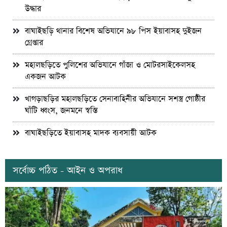
উদ্ধার
বাঘাইছড়ি থানার বিশেষ অভিযানে ৯৮ পিস ইয়াবাসহ দুইজন
গ্রেপ্তার
মহালছড়িতে পুলিশের অভিযানে গাঁজা ও মোটরসাইকেলসহ
একজন আটক
খাগড়াছড়ির মহালছড়িতে সেনাবাহিনীর অভিযানে সশস্ত্র গোষ্ঠীর
ঘাঁটি ধ্বংস, জনমনে স্বস্তি
বাঘাইছড়িতে ইয়াবাসহ মাদক ব্যবসায়ী আটক
সর্বোচ্চ পঠিত - আইন ও অপরাধ