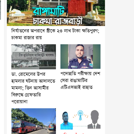
নির্যাতনের অপরাধে স্ত্রীকে ২৩ লাখ টাকা ক্ষতিপুরণ;
চাকমা রাজার রায়
পদোন্নতি পরীক্ষায় দেশ
ডা. রোমেলের উপর
সেরা রাঙামাটির
হামলার ঘটনায় আদালতে
এটিএসআই রাহাত
মামলা; তিন আসামীর
বিরুদ্ধে গ্রেফতারি
পরোয়ানা