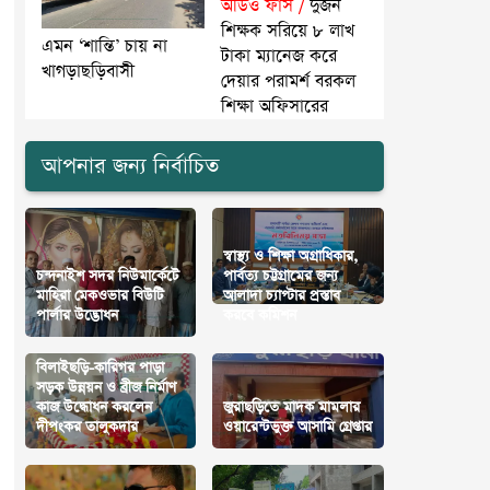
অডিও ফাঁস /
দুজন
শিক্ষক সরিয়ে ৮ লাখ
এমন ‘শান্তি’ চায় না
টাকা ম্যানেজ করে
খাগড়াছড়িবাসী
দেয়ার পরামর্শ বরকল
শিক্ষা অফিসারের
আপনার জন্য নির্বাচিত
স্বাস্থ্য ও শিক্ষা অগ্রাধিকার,
চন্দনাইশ সদর নিউমার্কেটে
পার্বত্য চট্টগ্রামের জন্য
মাহিরা মেকওভার বিউটি
আলাদা চ্যাপ্টার প্রস্তাব
পার্লার উদ্ভোধন
করবে কমিশন
বিলাইছড়ি-কারিগর পাড়া
সড়ক উন্নয়ন ও ব্রীজ নির্মাণ
কাজ উদ্ধোধন করলেন
জুরাছড়িতে মাদক মামলার
দীপংকর তালুকদার
ওয়ারেন্টভুক্ত আসামি গ্রেপ্তার