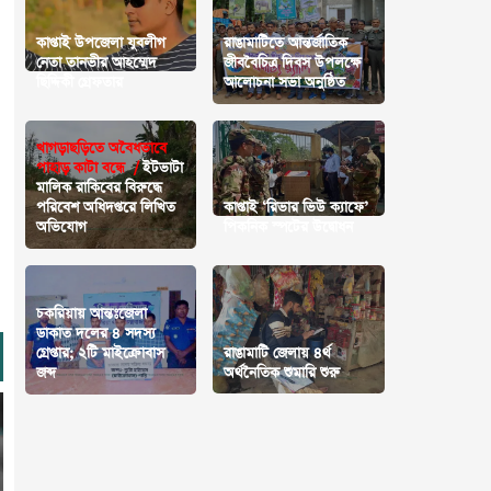
কাপ্তাই উপজেলা যুবলীগ
রাঙামাটিতে আন্তর্জাতিক
নেতা তানভীর আহম্মেদ
জীববৈচিত্র দিবস উপলক্ষে
ছিদ্দিকী গ্রেফতার
আলোচনা সভা অনুষ্ঠিত
খাগড়াছড়িতে অবৈধভাবে
পাহাড় কাটা বন্ধে /
ইটভাটা
মালিক রাকিবের বিরুদ্ধে
পরিবেশ অধিদপ্তরে লিখিত
কাপ্তাই ‘রিভার ভিউ ক্যাফে’
অভিযোগ
পিকনিক স্পটের উদ্বোধন
চকরিয়ায় আন্তঃজেলা
ডাকাত দলের ৪ সদস্য
গ্রেপ্তার; ২টি মাইক্রোবাস
রাঙামাটি জেলায় ৪র্থ
জব্দ
অর্থনৈতিক শুমারি শুরু