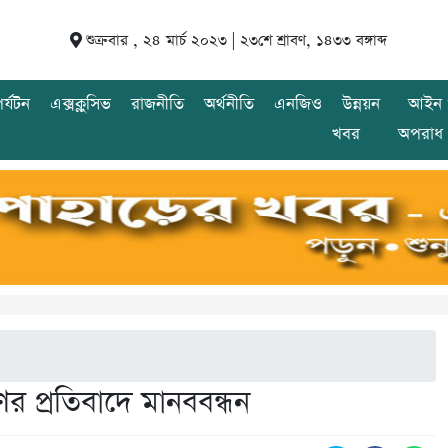
শুক্রবার , ২৪ মার্চ ২০২৩ |
২৩শে শ্রাবণ, ১৪৩৩ বঙ্গাব্দ
র্যটন
এক্সক্লুসিভ
রাজনীতি
অর্থনীতি
এনজিও
উন্নয়ন
আইন 
খবর
অপরাধ
ের প্রতিবাদে মানববন্ধন