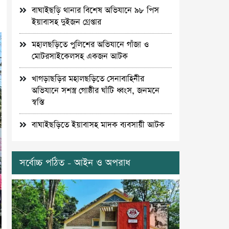
বাঘাইছড়ি থানার বিশেষ অভিযানে ৯৮ পিস
ইয়াবাসহ দুইজন গ্রেপ্তার
মহালছড়িতে পুলিশের অভিযানে গাঁজা ও
মোটরসাইকেলসহ একজন আটক
খাগড়াছড়ির মহালছড়িতে সেনাবাহিনীর
অভিযানে সশস্ত্র গোষ্ঠীর ঘাঁটি ধ্বংস, জনমনে
স্বস্তি
বাঘাইছড়িতে ইয়াবাসহ মাদক ব্যবসায়ী আটক
সর্বোচ্চ পঠিত - আইন ও অপরাধ