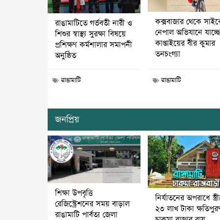
কক্সবাজার থেকে সাই
রাঙামাটিতে গর্ভবতী নারী ও
নেপাল অভিযানে যাচ্ছ
শিশুর স্বাস্থ্য সুরক্ষা বিষয়ে
কাপ্তাইয়ের বীর কুমার
প্রশিক্ষণ কর্মশালার সমাপনী
তনচংগ্যা
অনুষ্ঠিত
রাঙামাটি
রাঙামাটি
জনপ্রিয়
শিক্ষা উপবৃত্তি
নির্যাতনের অপরাধে স্ত্র
রেজিস্ট্রেশনের সময় বাড়াল
২৩ লাখ টাকা ক্ষতিপুর
রাঙামাটি পার্বত্য জেলা
চাকমা রাজার রায়