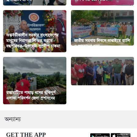
অন্তর্বর্তীকালীন সরকার বাংলাদেশের
মানুষের নিরাপত্তা নিশ্চিত করতে
জাতীয় সমবায় দিবসে কাপ্তাইয়ে র‍্যালি
বদ্ধপরিকর- উপদেষ্টা সুপ্রদীপ চাকমা
ও আলোচনা সভা
রাঙামাটিতে পাহাড় ধসের ঝুঁকিপূর্ণ
রাঙামাটি শহরে পাহাড় ধসের সতর্কতা
এলাকা পরিদর্শন জেলা প্রশাসনের
জারি; কাপ্তাই হ্রদে নৌযান চলাচল বন্ধ
অন্যান্য
GET THE APP