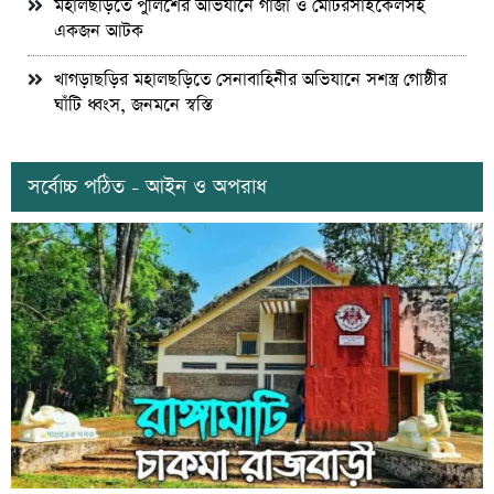
মহালছড়িতে পুলিশের অভিযানে গাঁজা ও মোটরসাইকেলসহ
একজন আটক
খাগড়াছড়ির মহালছড়িতে সেনাবাহিনীর অভিযানে সশস্ত্র গোষ্ঠীর
ঘাঁটি ধ্বংস, জনমনে স্বস্তি
সর্বোচ্চ পঠিত - আইন ও অপরাধ