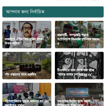
আপনার জন্য নির্বাচিত
রাঙামাটি- খাগড়াছড়ি সড়কে
কাপ্তাইয়ে ঐতিহাসিক মুজিব নগর
অটোরিকশা সিএনজি দুর্ঘটনায় আহত–
দিবস পালিত
৫
টিএসসিতে কাল থেকে শুরু হচ্ছে
পাঁচ ওস্তাদের সাথে একদিন
‘আমার ভাষার চলচ্চিত্র ১৪২৯’
খালেদা জিয়ার সুস্থতা কামনায় দ্যা রেড
সরকারের উন্নয়ন তুলে ধরতে
জুলাইয়ের প্রার্থনা
দীঘিনালায় উঠান বৈঠক