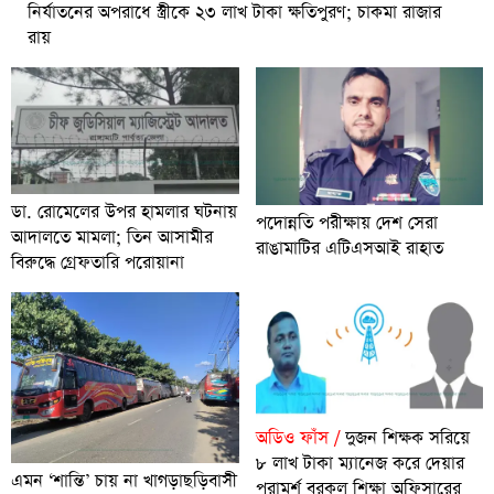
নির্যাতনের অপরাধে স্ত্রীকে ২৩ লাখ টাকা ক্ষতিপুরণ; চাকমা রাজার
রায়
ডা. রোমেলের উপর হামলার ঘটনায়
পদোন্নতি পরীক্ষায় দেশ সেরা
আদালতে মামলা; তিন আসামীর
রাঙামাটির এটিএসআই রাহাত
বিরুদ্ধে গ্রেফতারি পরোয়ানা
অডিও ফাঁস /
দুজন শিক্ষক সরিয়ে
৮ লাখ টাকা ম্যানেজ করে দেয়ার
এমন ‘শান্তি’ চায় না খাগড়াছড়িবাসী
পরামর্শ বরকল শিক্ষা অফিসারের