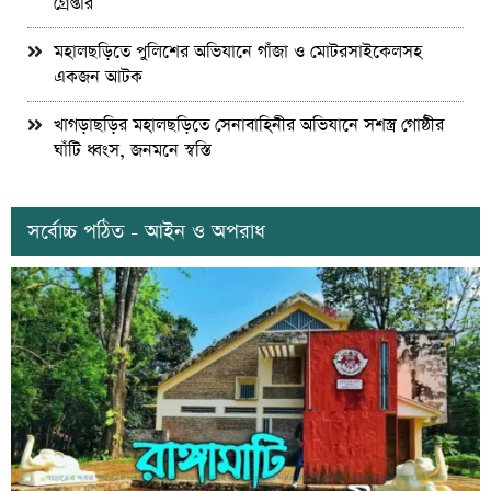
গ্রেপ্তার
মহালছড়িতে পুলিশের অভিযানে গাঁজা ও মোটরসাইকেলসহ
একজন আটক
খাগড়াছড়ির মহালছড়িতে সেনাবাহিনীর অভিযানে সশস্ত্র গোষ্ঠীর
ঘাঁটি ধ্বংস, জনমনে স্বস্তি
সর্বোচ্চ পঠিত - আইন ও অপরাধ