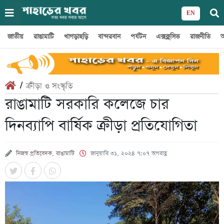
EN
জাতীয়
রাঙামাটি
খাগড়াছড়ি
বান্দরবান
পর্যটন
এক্সক্লুসিভ
রাজনীতি
অ
/
ক্রীড়া ও সংস্কৃতি
রাঙামাটি সরকারি কলেজে চার
দিনব্যাপি বার্ষিক ক্রীড়া প্রতিযোগিতা
নিজস্ব প্রতিবেদক, রাঙামাটি
জানুয়ারি ৩১, ২০২৪ ৭:০৭ অপরাহ্ণ