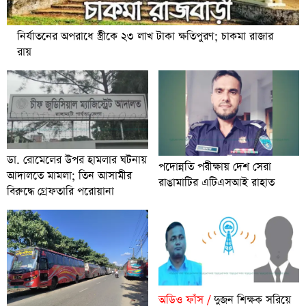
নির্যাতনের অপরাধে স্ত্রীকে ২৩ লাখ টাকা ক্ষতিপুরণ; চাকমা রাজার
রায়
ডা. রোমেলের উপর হামলার ঘটনায়
পদোন্নতি পরীক্ষায় দেশ সেরা
আদালতে মামলা; তিন আসামীর
রাঙামাটির এটিএসআই রাহাত
বিরুদ্ধে গ্রেফতারি পরোয়ানা
অডিও ফাঁস /
দুজন শিক্ষক সরিয়ে