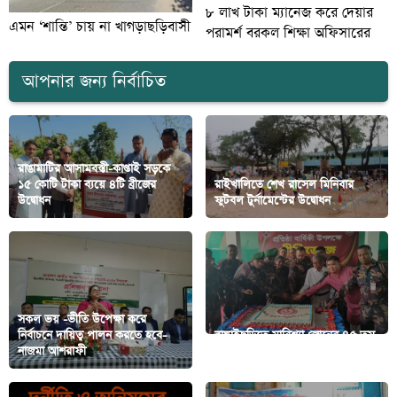
৮ লাখ টাকা ম্যানেজ করে দেয়ার
এমন ‘শান্তি’ চায় না খাগড়াছড়িবাসী
পরামর্শ বরকল শিক্ষা অফিসারের
আপনার জন্য নির্বাচিত
রাঙামাটির আসামবস্তী-কাপ্তাই সড়কে
১৫ কোটি টাকা ব্যয়ে ৪টি ব্রীজের
রাইখালিতে শেখ রাসেল মিনিবার
উদ্বোধন
ফুটবল টুর্নামেন্টের উদ্বোধন
সকল ভয় -ভীতি উপেক্ষা করে
নির্বাচনে দায়িত্ব পালন করতে হবে-
বাঘাইছড়িতে মারিশ্যা জোনের ৪৫ তম
নাজমা আশরাফী
প্রতিষ্ঠা বার্ষিকী পালিত