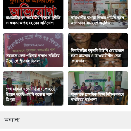
রাঙামাটির বন কর্মচারীর বিরুদ্ধে দুর্নীতি
কাউখালীর ঘাগড়া কিন্ডার গার্টেন স্কুলে
ও ক্ষমতা অপব্যবহারের অভিযোগ
অভিভাবক সমাবেশ অনুষ্ঠিত
বিলাইছড়ির বড়থলি ইউপি চেয়ারম্যান
সাজেকে সেনা পরিবার কল্যাণ সমিতির
হত্যা মামলায় ৪ আওয়ামীলীগ নেতা
উদ্যোগে শীতবস্ত্র বিতরণ
গ্রেফতার
শেখ হাসিনা যতোদিন রবে, পাহাড়ে
উন্নয়ন হবেই-এমপি কুজেন্দ্র লাল
মানসম্মত প্রাথমিক শিক্ষা নিশ্চিতকরণে
ত্রিপুরা
কাপ্তাইয়ে কর্মশালা
অন্যান্য