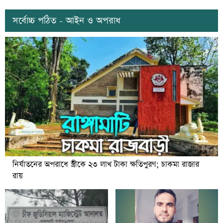
সর্বোচ্চ পঠিত - আইন ও অপরাধ
নির্যাতনের অপরাধে স্ত্রীকে ২৩ লাখ টাকা ক্ষতিপুরণ; চাকমা রাজার
রায়