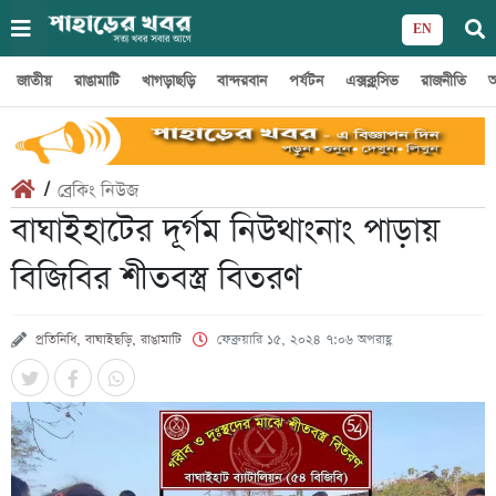
EN
জাতীয়
রাঙামাটি
খাগড়াছড়ি
বান্দরবান
পর্যটন
এক্সক্লুসিভ
রাজনীতি
অ
/
ব্রেকিং নিউজ
বাঘাইহাটের দূর্গম নিউথাংনাং পাড়ায়
বিজিবির শীতবস্ত্র বিতরণ
প্রতিনিধি, বাঘাইছড়ি, রাঙামাটি
ফেব্রুয়ারি ১৫, ২০২৪ ৭:০৬ অপরাহ্ণ