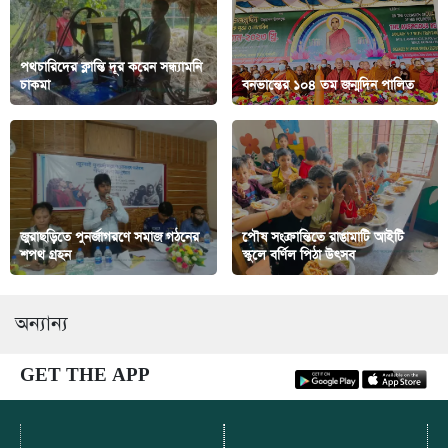
পথচারিদের ক্লান্তি দূর করেন সন্ধ্যামনি
চাকমা
বনভান্তের ১০৪ তম জন্মদিন পালিত
জুরাছড়িতে পুনর্জাগরণে সমাজ গঠনের
‎পৌষ সংক্রান্তিতে রাঙামাটি আইটি
শপথ গ্রহন
স্কুলে বর্ণিল পিঠা উৎসব
অন্যান্য
GET THE APP