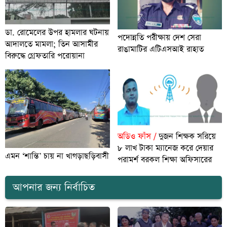
ডা. রোমেলের উপর হামলার ঘটনায়
পদোন্নতি পরীক্ষায় দেশ সেরা
আদালতে মামলা; তিন আসামীর
রাঙামাটির এটিএসআই রাহাত
বিরুদ্ধে গ্রেফতারি পরোয়ানা
অডিও ফাঁস /
দুজন শিক্ষক সরিয়ে
৮ লাখ টাকা ম্যানেজ করে দেয়ার
এমন ‘শান্তি’ চায় না খাগড়াছড়িবাসী
পরামর্শ বরকল শিক্ষা অফিসারের
আপনার জন্য নির্বাচিত