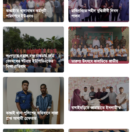
কাপ্তাইয়ে খাদ্যবান্ধব কর্মসূচী
রাবিপ্রবিতে শহীদ বুদ্ধিজীবী দিবস
পরিদর্শনে ইউএনও
পালন
লংগদুতে দয়াল চন্দ্র চাকমার জমি
বেদখলের ঘটনায় ইউপিডিএফের
তারুণ্য উৎসবে কাবাডিতে জাতীয়
নিন্দা প্রতিবাদ
চ্যাম্পিয়ন টিম সংবর্ধিত
বাঘাইছড়িতে জামায়াতে ইসলামী’র
কাপ্তাই থানা পুলিশের অভিযানে সাজা
উদ্যোগে ঈদ উপহার বিতরণ, উপকৃত
প্রাপ্ত আসামী গ্রেফতার
৬৭ পরিবার