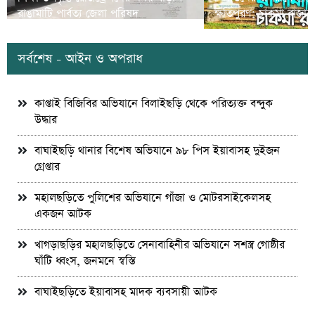
রাঙামাটি পার্বত্য জেলা পরিষদ
ক্ষতিপুরণ; চাকমা রাজার
সর্বশেষ - আইন ও অপরাধ
কাপ্তাই বিজিবির অভিযানে বিলাইছড়ি থেকে পরিত্যক্ত বন্দুক
উদ্ধার
বাঘাইছড়ি থানার বিশেষ অভিযানে ৯৮ পিস ইয়াবাসহ দুইজন
গ্রেপ্তার
মহালছড়িতে পুলিশের অভিযানে গাঁজা ও মোটরসাইকেলসহ
একজন আটক
খাগড়াছড়ির মহালছড়িতে সেনাবাহিনীর অভিযানে সশস্ত্র গোষ্ঠীর
ঘাঁটি ধ্বংস, জনমনে স্বস্তি
বাঘাইছড়িতে ইয়াবাসহ মাদক ব্যবসায়ী আটক