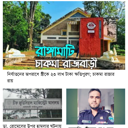
নির্যাতনের অপরাধে স্ত্রীকে ২৩ লাখ টাকা ক্ষতিপুরণ; চাকমা রাজার
রায়
ডা. রোমেলের উপর হামলার ঘটনায়