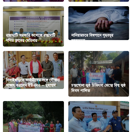
রাঙামাটি সরকারি কলেজে রাঙামাটি
নানিয়ারচরে বিষপানে গৃহবধূর
গণিত ক্লাবের সেমিনার
আত্মহত্যা
বিলাইছড়িতে কার্বারীদের সঙ্গে সৌজন্য
সাক্ষাৎ করলেন ইউএনও — মুহাম্মদ
চন্দ্রঘোনা কুষ্ঠ চিকিৎসা কেন্দ্রে বিশ্ব কুষ্ঠ
মামুনুল হক
দিবস পালিত