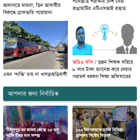
পদোন্নতি পরীক্ষায় দেশ সেরা
আদালতে মামলা; তিন আসামীর
রাঙামাটির এটিএসআই রাহাত
বিরুদ্ধে গ্রেফতারি পরোয়ানা
অডিও ফাঁস /
দুজন শিক্ষক সরিয়ে
৮ লাখ টাকা ম্যানেজ করে দেয়ার
এমন ‘শান্তি’ চায় না খাগড়াছড়িবাসী
পরামর্শ বরকল শিক্ষা অফিসারের
আপনার জন্য নির্বাচিত
নির্বানপুর বন ভাবনা কেন্দ্রে ২৫ তম
১০০ বিদ্যালয়কে মাল্টি মিডিয়া
কঠিন চীবর দান সম্পন্ন
ক্লাশরুম সিস্টেম বিতরণ