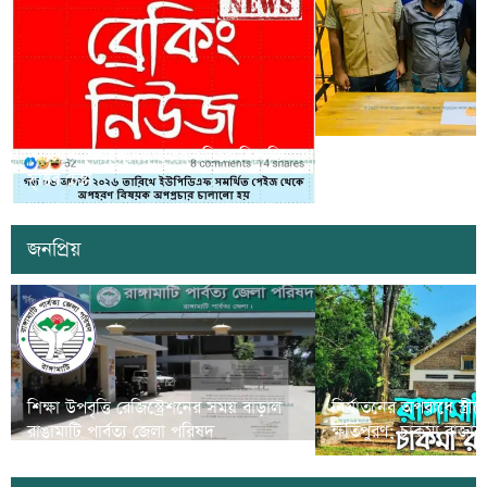
সাজেকে অপহরণের গুজব ছড়িয়ে বিভ্রান্তি
খাগড়াছড়িতে ডিবি পুলি
সৃষ্টির চেষ্টা
দুই যুবক গ্রেপ্তার
জনপ্রিয়
শিক্ষা উপবৃত্তি রেজিস্ট্রেশনের সময় বাড়াল
নির্যাতনের অপরাধে স্ত্র
রাঙামাটি পার্বত্য জেলা পরিষদ
ক্ষতিপুরণ; চাকমা রাজার