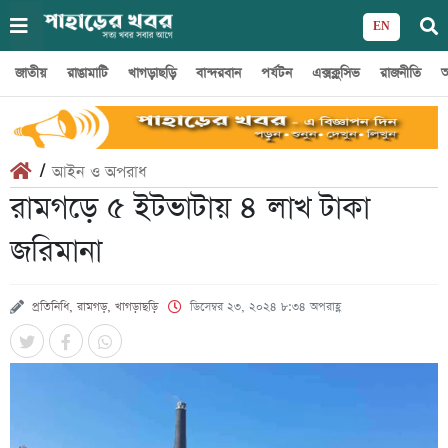
EN
জাতীয়
রাঙামাটি
খাগড়াছড়ি
বান্দরবান
পর্যটন
এক্সক্লুসিভ
রাজনীতি
অ
/
আইন ও অপরাধ
রামগড়ে ৫ ইটভাটায় ৪ লাখ টাকা
জরিমানা
প্রতিনিধি, রামগড়, খাগড়াছড়ি
ডিসেম্বর ২৩, ২০২৪ ৮:৩৪ অপরাহ্ণ