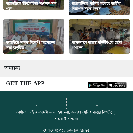
জুরাছড়িতে জীববৈচিত্র্য সংরক্ষণ দল
রাঙামাটিতে পালিত হয়েছে জাতীয়
গঠন
নিরাপদ সড়ক দিবস
কাপ্তাইয়ে মাদক বিরোধী আলোচনা
বান্দরবানে বাজার মনিটরিংয়ে জেলা
সভা অনুষ্ঠিত
প্রশাসন
অন্যান্য
GET THE APP
-
-
কার্যালয়: বই একাডেমি ভবন, ২য় তলা, বনরূপা (পুলিশ বক্সের বিপরীতে),
রাঙামাটি-৪৫০০।
যোগাযোগ: ০১৮ ১২- ৯০ ৭৯ ৬৫