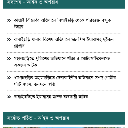
সর্বশেষ - আইন ও অপরাধ
কাপ্তাই বিজিবির অভিযানে বিলাইছড়ি থেকে পরিত্যক্ত বন্দুক
উদ্ধার
বাঘাইছড়ি থানার বিশেষ অভিযানে ৯৮ পিস ইয়াবাসহ দুইজন
গ্রেপ্তার
মহালছড়িতে পুলিশের অভিযানে গাঁজা ও মোটরসাইকেলসহ
একজন আটক
খাগড়াছড়ির মহালছড়িতে সেনাবাহিনীর অভিযানে সশস্ত্র গোষ্ঠীর
ঘাঁটি ধ্বংস, জনমনে স্বস্তি
বাঘাইছড়িতে ইয়াবাসহ মাদক ব্যবসায়ী আটক
সর্বোচ্চ পঠিত - আইন ও অপরাধ