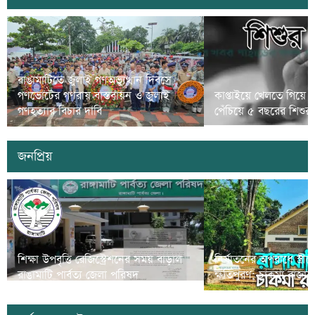
রাঙামাটিতে জুলাই গণঅভ্যুত্থান দিবসে
গণভোটের গণরায় বাস্তবায়ন ও জুলাই
কাপ্তাইয়ে খেলতে গিয়ে 
গণহত্যার বিচার দাবি
পেঁচিয়ে ৫ বছরের শিশুর মৃ
জনপ্রিয়
শিক্ষা উপবৃত্তি রেজিস্ট্রেশনের সময় বাড়াল
নির্যাতনের অপরাধে স্ত্র
রাঙামাটি পার্বত্য জেলা পরিষদ
ক্ষতিপুরণ; চাকমা রাজার