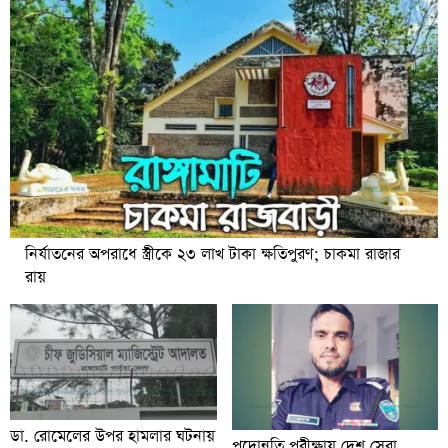
নির্যাতনের অপরাধে স্ত্রীকে ২৩ লাখ টাকা ক্ষতিপুরণ; চাকমা রাজার
রায়
ডা. রোমেলের উপর হামলার ঘটনায়
পদোন্নতি পরীক্ষায় দেশ সেরা