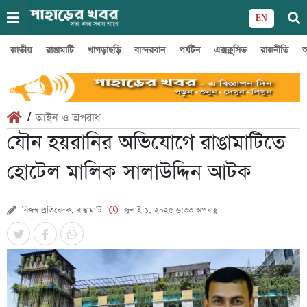
EN
জাতীয়
রাঙামাটি
খাগড়াছড়ি
বান্দরবান
পর্যটন
এক্সক্লুসিভ
রাজনীতি
অ
/
আইন ও অপরাধ
যৌন হয়রানির অভিযোগে রাঙামাটিতে
হোটেল মালিক সালাউদ্দিন আটক
নিজস্ব প্রতিবেদক, রাঙামাটি
জুলাই ১, ২০২৫ ৬:৩৩ অপরাহ্ণ