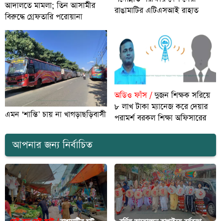
আদালতে মামলা; তিন আসামীর
রাঙামাটির এটিএসআই রাহাত
বিরুদ্ধে গ্রেফতারি পরোয়ানা
অডিও ফাঁস /
দুজন শিক্ষক সরিয়ে
৮ লাখ টাকা ম্যানেজ করে দেয়ার
এমন ‘শান্তি’ চায় না খাগড়াছড়িবাসী
পরামর্শ বরকল শিক্ষা অফিসারের
আপনার জন্য নির্বাচিত