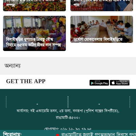
সম্পন্ন
পান
বিলাইছড়ির ধুপ্যাচর ত্রিরত্ন বৌদ্ধ
দুর্যোগ মোকাবেলায় বিলাইছড়িতে
বিহারে ৩৫তম কঠিন চীবর দান সম্পন্ন
প্রস্তুতি সভা
অন্যান্য
GET THE APP
-
-
কার্যালয়: বই একাডেমি ভবন, ২য় তলা, বনরূপা (পুলিশ বক্সের বিপরীতে),
রাঙামাটি-৪৫০০।
যোগাযোগ: ০১৮ ১২- ৯০ ৭৯ ৬৫
শিরোনাম:
রাঙামাটিতে জুলাই গণঅভ্যুত্থান দিবসে গণভোট