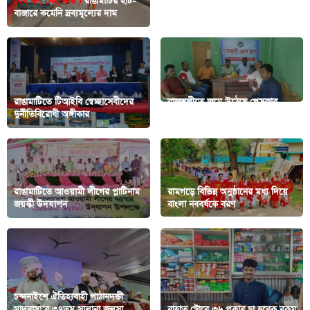
যেই কদু সেই লাউ /
রাঙামাটির হাট-
বর্ণিল আয়োজনে কাপ্তাইয়ে বর্ষবরণ
বাজারে কমেনি দ্রব্যমূল্যের দাম
অনুষ্ঠান অনুষ্ঠিত
‎রাঙামাটিতে টিআইবি স্বেচ্ছাসেবীদের
রাজস্থলীতে জমে উঠেছে প্রেসক্লাব
দুর্নীতিবিরোধী অঙ্গীকার
নির্বাচন: ভোট ২৫ অক্টোবর
রাঙামাটিতে আওয়ামী লীগের প্লাটিনাম
রামগড়ে বিভিন্ন অনুষ্ঠানের মধ্য দিয়ে
জয়ন্তী উদযাপন
বাংলা নববর্ষকে বরণ
চন্দনাইশে ঐতিহ্যবাহী পাঠানদন্ডী
মাদরাসা’র ৩৭তম সালানা জলসা
রাহাত স্টোরে ৩৬ প্রকার চা হরেক রকম