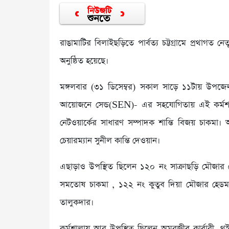
রাঙামাটির বিলাইছড়িতে পার্বত্য চট্টগ্রামে প্রথাগত নে
অনুষ্ঠিত হয়েছে।
মঙ্গলবার (৩১ ডিসেম্বর) সকাল সাড়ে ১১টায় উপজেলা 
আয়োজনে সেন্ড(SEN)- এর সহযোগিতায় এই কর্মশালা 
নেটওয়ার্কের সাধারণ সম্পাদক শান্তি বিজয় চাকম
চেয়ারম্যান সুনীল কান্তি দেওয়ান।
এছাড়াও উপস্থিত ছিলেন ১২০ নং সাক্রাছড়ি মৌজার হেড
সমতোষ চাকমা , ১২২ নং কুতুব দিয়া মৌজার হেডম্
তালুকদার।
কর্মশালায় আর উপস্থিত ছিলেন অমরজীব কার্বারী, থুইপ্রু 