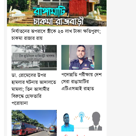
নির্যাতনের অপরাধে স্ত্রীকে ২৩ লাখ টাকা ক্ষতিপুরণ;
চাকমা রাজার রায়
পদোন্নতি পরীক্ষায় দেশ
ডা. রোমেলের উপর
সেরা রাঙামাটির
হামলার ঘটনায় আদালতে
এটিএসআই রাহাত
মামলা; তিন আসামীর
বিরুদ্ধে গ্রেফতারি
পরোয়ানা