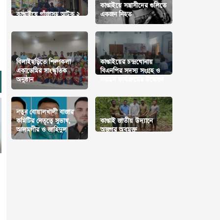
কাপ্তাইয়ে সন্ত্রাসীদের গুলিতে
কাপ্তাইয়ে গাঁজাসহ আটক ২
একজন নিহত
বিলাইছড়িতে শিল্পকলা
কাপ্তাইয়ের চন্দ্রঘোনায়
একাডেমির সাংস্কৃতিক
বিএনপির সদস্য সংগ্রহ ও
অনুষ্ঠান
নবায়ন কার্যক্রমের উদ্বোধন
নতুন বোয়ালখালী বাজার
কমিটির নেতৃত্বে সুভাষ,
কাপ্তাই জাতীয় উদ্যানে
আলমগীর ও জাহিদুল
অজগর অবমুক্ত