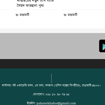
কাপ্তাইয়ের নতুন এসি ল্যান্ড
সৈয়দ ফারহানা পৃথা
রাঙামাটি
রাঙামাটি
কার্যালয়: বই একাডেমি ভবন, ২য় তলা, বনরূপা (পুলিশ বক্সের বিপরীতে), রাঙামাটি-৪৫০০।
যোগাযোগ: ০১৮ ১২- ৯০ ৭৯ ৬৫
ইমেইল: paharerkhabor@gmail.com