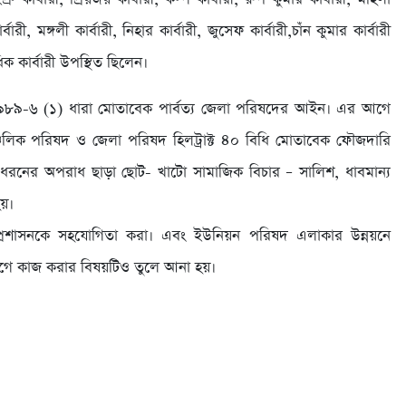
র্বারী, মঙ্গলী কার্বারী, নিহার কার্বারী, জুসেফ কার্বারী,চাঁন কুমার কার্বারী
িক কার্বারী উপস্থিত ছিলেন।
৯৮৯-৬ (১) ধারা মোতাবেক পার্বত্য জেলা পরিষদের আইন। এর আগে
্চলিক পরিষদ ও জেলা পরিষদ হিলট্রাক্ট ৪০ বিধি মোতাবেক ফৌজদারি
ড় ধরনের অপরাধ ছাড়া ছোট- খাটো সামাজিক বিচার – সালিশ, ধাবমান্য
হয়।
 প্রশাসনকে সহযোগিতা করা। এবং ইউনিয়ন পরিষদ এলাকার উন্নয়নে
কযোগে কাজ করার বিষয়টিও তুলে আনা হয়।