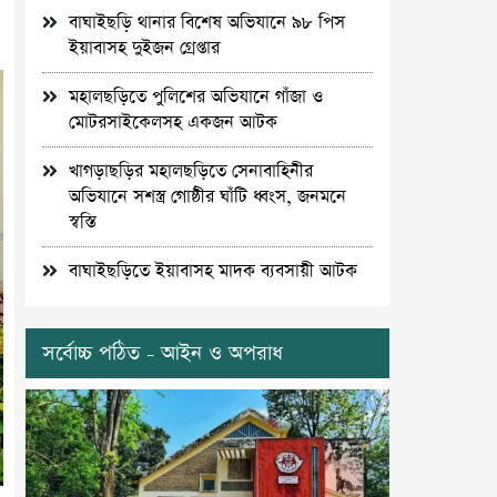
বাঘাইছড়ি থানার বিশেষ অভিযানে ৯৮ পিস
ইয়াবাসহ দুইজন গ্রেপ্তার
মহালছড়িতে পুলিশের অভিযানে গাঁজা ও
মোটরসাইকেলসহ একজন আটক
খাগড়াছড়ির মহালছড়িতে সেনাবাহিনীর
অভিযানে সশস্ত্র গোষ্ঠীর ঘাঁটি ধ্বংস, জনমনে
স্বস্তি
বাঘাইছড়িতে ইয়াবাসহ মাদক ব্যবসায়ী আটক
সর্বোচ্চ পঠিত - আইন ও অপরাধ