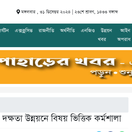
মঙ্গলবার , ৩১ ডিসেম্বর ২০২৪ |
২৩শে শ্রাবণ, ১৪৩৩ বঙ্গাব্দ
র্যটন
এক্সক্লুসিভ
রাজনীতি
অর্থনীতি
এনজিও
উন্নয়ন
আইন 
খবর
অপরাধ
ক্ষতা উন্নয়নে বিষয় ভিত্তিক কর্মশালা