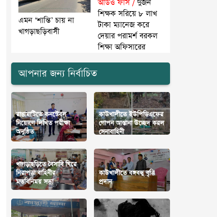
অডিও ফাঁস /
দুজন
শিক্ষক সরিয়ে ৮ লাখ
এমন ‘শান্তি’ চায় না
টাকা ম্যানেজ করে
খাগড়াছড়িবাসী
দেয়ার পরামর্শ বরকল
শিক্ষা অফিসারের
আপনার জন্য নির্বাচিত
রাঙামাটিতে কনস্টেবল
কাউখালীতে ইউপিডিএফের
নিয়োগে লিখিত পরীক্ষা
গোপন আস্তানা উচ্ছেদ করল
অনুষ্ঠিত
সেনাবাহিনী
খাগড়াছড়িতে বৈসাবি ঘিরে
নিরাপত্তা বাহিনীর
কাউখালীতে বঙ্গবন্ধু বৃত্তি
মতবিনিময় সভা
প্রদান