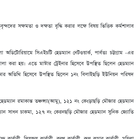
তৃবৃন্দদের সক্ষমতা ও দক্ষতা বৃদ্ধি করার লক্ষে বিষয় ভিত্তিক কর্মশালাব
অডিটোরিয়ামে সিএইচটি হেডম্যান নেটওয়ার্ক, পার্বত্য চট্টগ্রাম -এর
করা হয়। এতে মাস্টার ট্রেইনার হিসেবে উপস্থিত ছিলেন হেডম্যান
া। আর অতিথি হিসেবে উপস্থিত ছিলেন ১নং বিলাইছড়ি ইউনিয়ন পরিষদ
ম্যান রমাকান্ত তঞ্চঙ্গ্যা(আমু), ১২১ নং কেংড়াছড়ি মৌজার হেডম্যান
যান সাধন চাকমা, ১২৭ নং কেরনছড়ি মৌজার হেডম্যান সুনিক জ্যোতি
কার্বারী, প্রিয়জয় কার্বারী, কল্প কার্বারী, রুপ কুমার কার্বারী, মহিলা