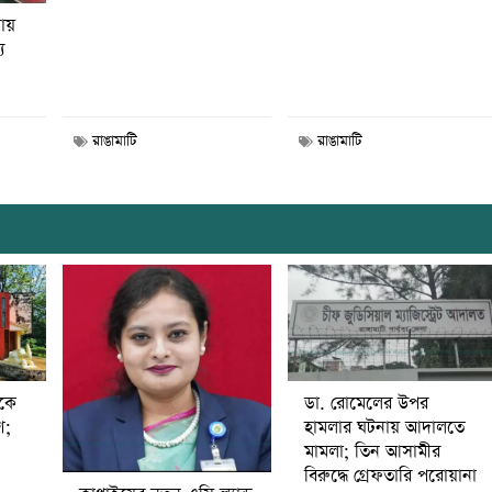
নায়
য
রাঙামাটি
রাঙামাটি
ডা. রোমেলের উপর
ীকে
হামলার ঘটনায় আদালতে
ণ;
মামলা; তিন আসামীর
বিরুদ্ধে গ্রেফতারি পরোয়ানা