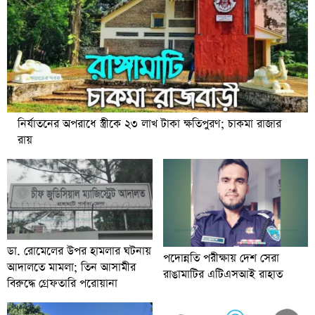
নির্যাতনের অপরাধে স্ত্রীকে ২৩ লাখ টাকা ক্ষতিপুরণ; চাকমা রাজার
রায়
ডা. রোমেলের উপর হামলার ঘটনায়
পদোন্নতি পরীক্ষায় দেশ সেরা
আদালতে মামলা; তিন আসামীর
রাঙামাটির এটিএসআই রাহাত
বিরুদ্ধে গ্রেফতারি পরোয়ানা