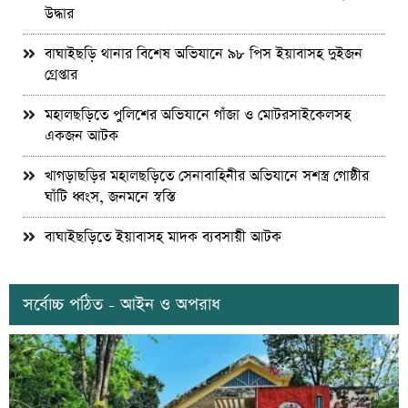
উদ্ধার
বাঘাইছড়ি থানার বিশেষ অভিযানে ৯৮ পিস ইয়াবাসহ দুইজন
গ্রেপ্তার
মহালছড়িতে পুলিশের অভিযানে গাঁজা ও মোটরসাইকেলসহ
একজন আটক
খাগড়াছড়ির মহালছড়িতে সেনাবাহিনীর অভিযানে সশস্ত্র গোষ্ঠীর
ঘাঁটি ধ্বংস, জনমনে স্বস্তি
বাঘাইছড়িতে ইয়াবাসহ মাদক ব্যবসায়ী আটক
সর্বোচ্চ পঠিত - আইন ও অপরাধ