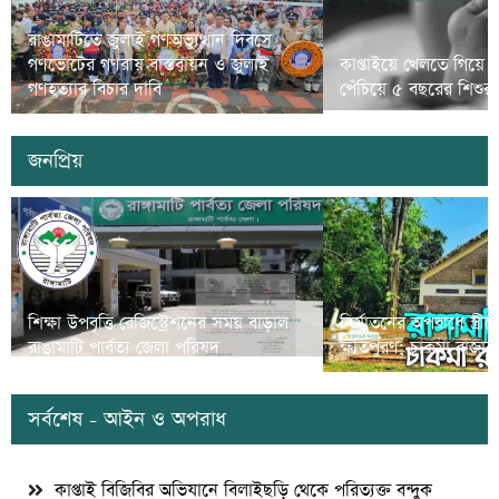
রাঙামাটিতে জুলাই গণঅভ্যুত্থান দিবসে
গণভোটের গণরায় বাস্তবায়ন ও জুলাই
কাপ্তাইয়ে খেলতে গিয়ে 
গণহত্যার বিচার দাবি
পেঁচিয়ে ৫ বছরের শিশুর মৃ
জনপ্রিয়
শিক্ষা উপবৃত্তি রেজিস্ট্রেশনের সময় বাড়াল
নির্যাতনের অপরাধে স্ত্র
রাঙামাটি পার্বত্য জেলা পরিষদ
ক্ষতিপুরণ; চাকমা রাজার
সর্বশেষ - আইন ও অপরাধ
কাপ্তাই বিজিবির অভিযানে বিলাইছড়ি থেকে পরিত্যক্ত বন্দুক