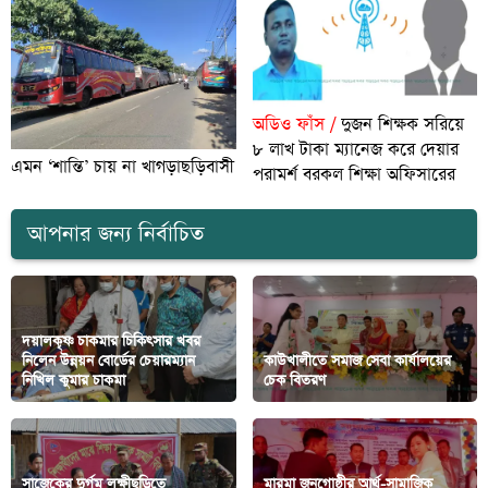
অডিও ফাঁস /
দুজন শিক্ষক সরিয়ে
৮ লাখ টাকা ম্যানেজ করে দেয়ার
এমন ‘শান্তি’ চায় না খাগড়াছড়িবাসী
পরামর্শ বরকল শিক্ষা অফিসারের
আপনার জন্য নির্বাচিত
দয়ালকৃষ্ণ চাকমার চিকিৎসার খবর
নিলেন উন্নয়ন বোর্ডের চেয়ারম্যান
কাউখালীতে সমাজ সেবা কার্যালয়ের
নিখিল কুমার চাকমা
চেক বিতরণ
সাজেকের দুর্গম লক্ষীছড়িতে
মারমা জনগোষ্ঠীর আর্থ-সামাজিক