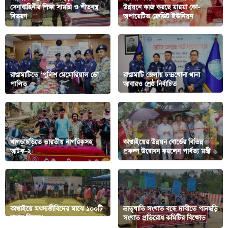
সেনাবাহিনীর শিক্ষা সামগ্রি ও শীতবস্ত্র
উন্নয়নে কাজ করছে মারমা কো-
বিতরণ
অপারেটিভ ক্রেডিট ইউনিয়ন
রাঙামাটিতে ‘পুলিশ মেমোরিয়াল ডে’
রাঙামাটি জেলায় চন্দ্রঘোনা থানা
পালিত
আবারও শ্রেষ্ঠ নির্বাচিত
খাগড়াছড়িতে ভারতীয় নাগরিকসহ
কাপ্তাইয়ের উন্নয়ন বোর্ডের বিভিন্ন
আটক-২
প্রকল্প উদ্বোধন করলেন পার্বত্য মন্ত্রী
কাপ্তাইয়ে মৎস্যজীবিদের মাঝে ১০০টি
ভ্রাতৃঘাতি সংঘাত বন্ধে দাবীতে পানছড়ি
ছাগল বিতরণ
সংঘাত প্রতিরোধ কমিটির বিক্ষোভ