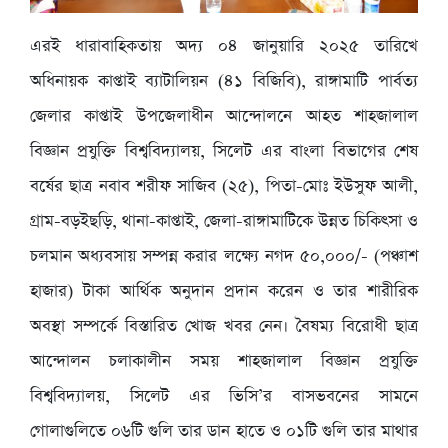
এরই ধারাবাহিকতায় অদ্য ০৪ জানুয়ারি ২০২৫ তারিখে
অধিনায়ক কাপ্তাই ব্যাটালিয়ন (৪১ বিজিবি), রাঙ্গামাটি পার্বত্য
জেলার কাপ্তাই উপজেলাধীন আন্দোলনে আহত শাহজালাল
বিজ্ঞান প্রযুক্তি বিশ্ববিদ্যালয়, সিলেট এর বাংলা বিভাগের শেষ
বর্ষের ছাত্র নবাব শরীফ সাজিব (২৫), পিতা-মোঃ ইউসুফ আলী,
গ্রাম-বড়ইছড়ি, থানা-কাপ্তাই, জেলা-রাঙ্গামাটিকে উন্নত চিকিৎসা ও
চলমান অধ্যবসায় সম্পন্ন করার লক্ষ্যে নগদ ৫০,০০০/- (পঞ্চাশ
হাজার) টাকা আর্থিক অনুদান প্রদান করেন ও তার শারীরিক
অবস্থা সম্পর্কে বিস্তারিত খোজ খবর নেন। বৈষম্য বিরোধী ছাত্র
আন্দোলন চলাকালীন সময় শাহজালাল বিজ্ঞান প্রযুক্তি
বিশ্ববিদ্যালয়, সিলেট এর ভিসি’র বাসভবনের সামনে
গোলাগুলিতে ০৬টি গুলি তার ডান হাতে ও ০১টি গুলি তার মাথার