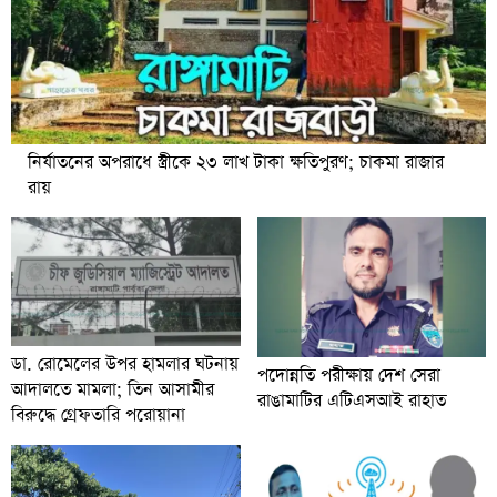
নির্যাতনের অপরাধে স্ত্রীকে ২৩ লাখ টাকা ক্ষতিপুরণ; চাকমা রাজার
রায়
ডা. রোমেলের উপর হামলার ঘটনায়
পদোন্নতি পরীক্ষায় দেশ সেরা
আদালতে মামলা; তিন আসামীর
রাঙামাটির এটিএসআই রাহাত
বিরুদ্ধে গ্রেফতারি পরোয়ানা