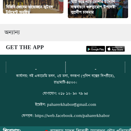
স্মার্ট করে গড়ে তোলার উদ্যোগ
বিজিবি জোনের আয়োজনে ফুটবল
বাস্তবায়নে গুরুত্বারোপ উপদেষ্টা
টুর্নামেন্ট অনুষ্ঠিত
সুপ্রদীপ চাকমার
অন্যান্য
GET THE APP
-
-
কার্যালয়: বই একাডেমি ভবন, ২য় তলা, বনরূপা (পুলিশ বক্সের বিপরীতে),
রাঙামাটি-৪৫০০।
যোগাযোগ: ০১৮ ১২- ৯০ ৭৯ ৬৫
ইমেইল: paharerkhabor@gmail.com
ফেসবুক: https://web.facebook.com/paharerkhabor