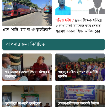
অডিও ফাঁস /
দুজন শিক্ষক সরিয়ে
৮ লাখ টাকা ম্যানেজ করে দেয়ার
এমন ‘শান্তি’ চায় না খাগড়াছড়িবাসী
পরামর্শ বরকল শিক্ষা অফিসারের
আপনার জন্য নির্বাচিত
শাহ আলমকে দেখতে গেলেন দীপংকর
পাহাড়ের নারীদের পাশে ফেরদৌসি
তালুকদার
পারভীন
জুরাছড়িতে আওয়ামী যুবলীগের
বোয়ালখালী বাজার ব্যবসায়ী নির্বাচন