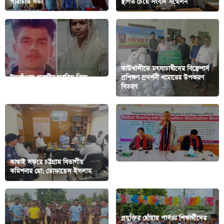
পরিচিতি সভা
স্থগিত চেয়ে সংবাদ সম্মেলন
কাউখালীতে মৎস্যচাষীদের বিফ্রেশার্স
ঈদগাঁওয়ে প্রবাসীর সবকিছু নিয়ে
প্রশিক্ষণ প্রদর্শনী খামারের উপকরণ
প্রেমিকের হাত ধরে লাপাত্তা স্ত্রী
বিতরণ
কাপ্তাই সফরে চট্টগ্রাম বিভাগীয়
কমিশনার মো: তোফায়েল ইসলাম
বিলাইছড়িতে হিল ফ্লাওয়ারের কর্মশালা
প্রযুক্তির ছোঁয়ায় পার্বত্য শিক্ষার্থীদের