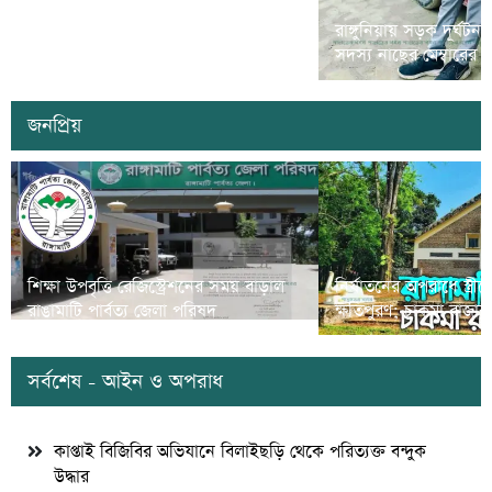
রামগড়ে মাদক বিরোধী ‘ম্যারাথন দৌড়
রাঙ্গুনিয়ায় সড়ক দূর্ঘটন
প্রতিযোগীতা’ অনুষ্ঠিত
সদস্য নাছের মেম্বারের
জনপ্রিয়
শিক্ষা উপবৃত্তি রেজিস্ট্রেশনের সময় বাড়াল
নির্যাতনের অপরাধে স্ত্র
রাঙামাটি পার্বত্য জেলা পরিষদ
ক্ষতিপুরণ; চাকমা রাজার
সর্বশেষ - আইন ও অপরাধ
কাপ্তাই বিজিবির অভিযানে বিলাইছড়ি থেকে পরিত্যক্ত বন্দুক
উদ্ধার