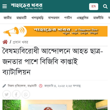
EN
জাতীয়
রাঙামাটি
খাগড়াছড়ি
বান্দরবান
পর্যটন
এক্সক্লুসিভ
রাজনীতি
অ
/
প্রধান খবর
বৈষম্যবিরোধী আন্দোলনে আহত ছাত্র-
জনতার পাশে বিজিবি কাপ্তাই
ব্যাটালিয়ন
নিজস্ব প্রতিবেদক, রাঙামাটি
জানুয়ারি ৪, ২০২৫ ২:২৫ অপরাহ্ণ